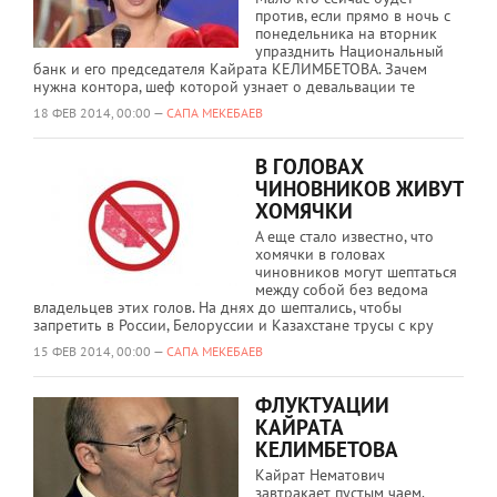
против, если прямо в ночь с
понедельника на вторник
упразднить Национальный
банк и его председателя Кайрата КЕЛИМБЕТОВА. Зачем
нужна контора, шеф которой узнает о девальвации те
18 ФЕВ 2014, 00:00 —
САПА МЕКЕБАЕВ
В ГОЛОВАХ
ЧИНОВНИКОВ ЖИВУТ
ХОМЯЧКИ
А еще стало известно, что
хомячки в головах
чиновников могут шептаться
между собой без ведома
владельцев этих голов. На днях до шептались, чтобы
запретить в России, Белоруссии и Казахстане трусы с кру
15 ФЕВ 2014, 00:00 —
САПА МЕКЕБАЕВ
ФЛУКТУАЦИИ
КАЙРАТА
КЕЛИМБЕТОВА
Кайрат Нематович
завтракает пустым чаем.