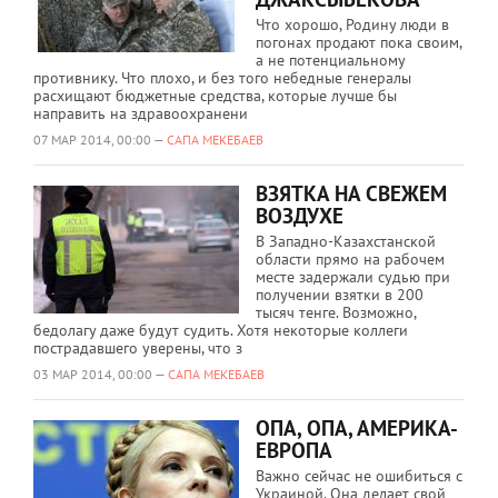
Что хорошо, Родину люди в
погонах продают пока своим,
а не потенциальному
противнику. Что плохо, и без того небедные генералы
расхищают бюджетные средства, которые лучше бы
направить на здравоохранени
07 МАР 2014, 00:00 —
САПА МЕКЕБАЕВ
ВЗЯТКА НА СВЕЖЕМ
ВОЗДУХЕ
В Западно-Казахстанской
области прямо на рабочем
месте задержали судью при
получении взятки в 200
тысяч тенге. Возможно,
бедолагу даже будут судить. Хотя некоторые коллеги
пострадавшего уверены, что з
03 МАР 2014, 00:00 —
САПА МЕКЕБАЕВ
ОПА, ОПА, АМЕРИКА-
ЕВРОПА
Важно сейчас не ошибиться с
Украиной. Она делает свой