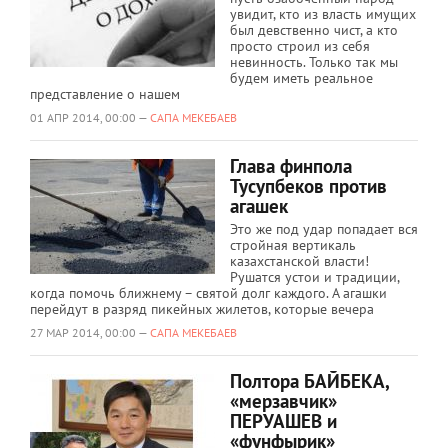
увидит, кто из власть имущих
был девственно чист, а кто
просто строил из себя
невинность. Только так мы
будем иметь реальное
представление о нашем
01 АПР 2014, 00:00 —
САПА МЕКЕБАЕВ
Глава финпола
Тусупбеков против
агашек
Это же под удар попадает вся
стройная вертикаль
казахстанской власти!
Рушатся устои и традиции,
когда помочь ближнему – святой долг каждого. А агашки
перейдут в разряд пикейных жилетов, которые вечера
27 МАР 2014, 00:00 —
САПА МЕКЕБАЕВ
Полтора БАЙБЕКА,
«мерзавчик»
ПЕРУАШЕВ и
«фунфырик»