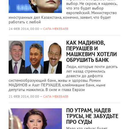
выбор. Не скрою, я надеюсь,
что это будет выбор
европейский. Министерство
иностранных дел Казахстана, конечно, заявит, что будет
работать с любой
24 ФЕВ 2014, 00:00 —
САПА МЕКЕБАЕВ
КАК МАДИНОВ,
ПЕРУАШЕВ И
МАШКЕВИЧ ХОТЕЛИ
ОБРУШИТЬ БАНК
Люди, которые почти десять
лет назад стремились
довести до дефолта
системообразующий банк, живы и здоровы. Ромин
МАДИНОВ и Азат ПЕРУАШЕВ, клеймившие банк, ныне
депутаты мажилиса. В силе и глава Еврази
21 ФЕВ 2014, 00:00 —
САПА МЕКЕБАЕВ
ПО УТРАМ, НАДЕВ
ТРУСЫ, НЕ ЗАБУДЬТЕ
ПРО СУДЫ
Мало кто сейчас будет