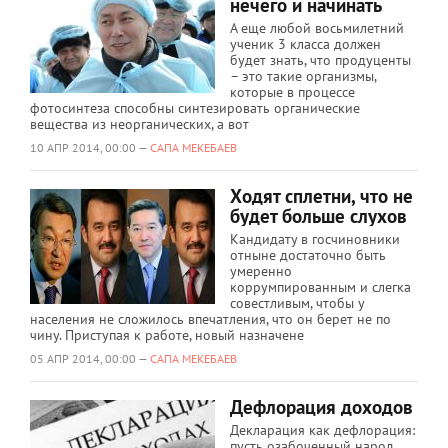
нечего и начинать
А еще любой восьмилетний
ученик 3 класса должен
будет знать, что продуценты
– это такие организмы,
которые в процессе
фотосинтеза способны синтезировать органические
вещества из неорганических, а вот
10 АПР 2014, 00:00 —
САПА МЕКЕБАЕВ
Ходят сплетни, что не
будет больше слухов
Кандидату в госчиновники
отныне достаточно быть
умеренно
коррумпированным и слегка
совестливым, чтобы у
населения не сложилось впечатления, что он берет не по
чину. Приступая к работе, новый назначене
05 АПР 2014, 00:00 —
САПА МЕКЕБАЕВ
Дефлорация доходов
Декларация как дефлорация:
пусть озабоченный народ