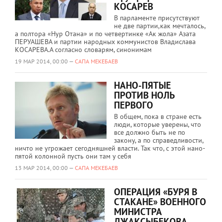
КОСАРЕВ
В парламенте присутствуют
не две партии,как мечталось,
а полтора «Нур Отана» и по четвертинке «Ак жола» Азата
ПЕРУАШЕВА и партии народных коммунистов Владислава
КОСАРЕВА.А согласно словарям, синонимам
19 МАР 2014, 00:00 —
САПА МЕКЕБАЕВ
НАНО-ПЯТЫЕ
ПРОТИВ НОЛЬ
ПЕРВОГО
В общем, пока в стране есть
люди, которые уверены, что
все должно быть не по
закону, а по справедливости,
ничто не угрожает сегодняшней власти. Так что, с этой нано-
пятой колонной пусть они там у себя
13 МАР 2014, 00:00 —
САПА МЕКЕБАЕВ
ОПЕРАЦИЯ «БУРЯ В
СТАКАНЕ» ВОЕННОГО
МИНИСТРА
ДЖАКСЫБЕКОВА