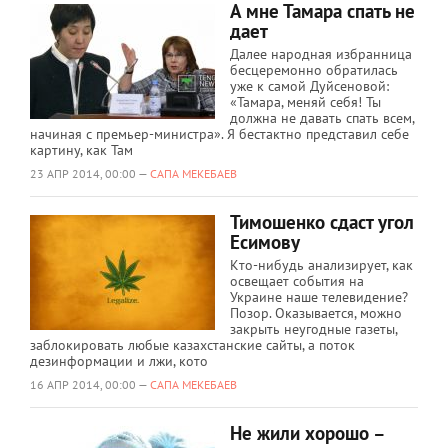
А мне Тамара спать не
дает
Далее народная избранница
бесцеремонно обратилась
уже к самой Дуйсеновой:
«Тамара, меняй себя! Ты
должна не давать спать всем,
начиная с премьер-министра». Я бестактно представил себе
картину, как Там
23 АПР 2014, 00:00 —
САПА МЕКЕБАЕВ
Тимошенко сдаст угол
Есимову
Кто-нибудь анализирует, как
освещает события на
Украине наше телевидение?
Позор. Оказывается, можно
закрыть неугодные газеты,
заблокировать любые казахстанские сайты, а поток
дезинформации и лжи, кото
16 АПР 2014, 00:00 —
САПА МЕКЕБАЕВ
Не жили хорошо –