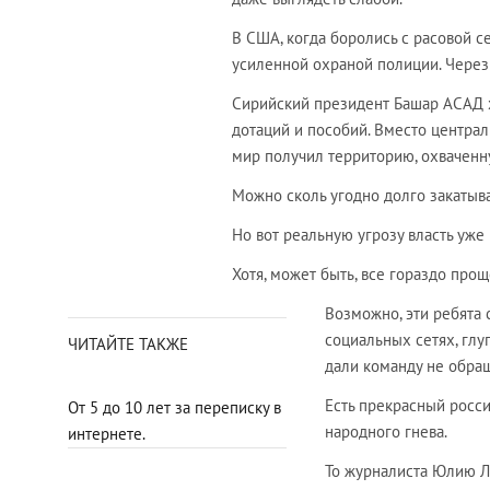
В США, когда боролись с расовой с
усиленной охраной полиции. Через
Сирийский президент Башар АСАД 
дотаций и пособий. Вместо централ
мир получил территорию, охвачен
Можно сколь угодно долго закатыва
Но вот реальную угрозу власть уже
Хотя, может быть, все гораздо проще
Возможно, эти ребята 
социальных сетях, глу
ЧИТАЙТЕ ТАКЖЕ
дали команду не обращ
Есть прекрасный росс
От 5 до 10 лет за переписку в
народного гнева.
интернете.
То журналиста Юлию 