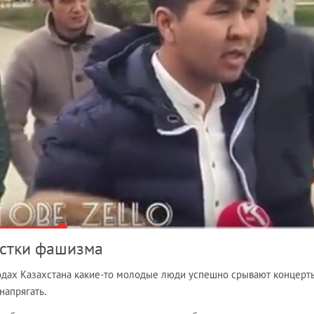
остки фашизма
родах Казахстана какие-то молодые люди успешно срывают концерт
напрягать.