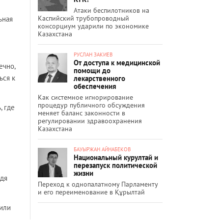
Атаки беспилотников на
Каспийский трубопроводный
ьная
консорциум ударили по экономике
Казахстана
РУСЛАН ЗАКИЕВ
От доступа к медицинской
ечно,
помощи до
ься к
лекарственного
обеспечения
Как системное игнорирование
процедур публичного обсуждения
, где
меняет баланс законности в
регулировании здравоохранения
Казахстана
БАУЫРЖАН АЙНАБЕКОВ
Национальный курултай и
перезапуск политической
жизни
одя
Переход к однопалатному Парламенту
и его переименование в Құрылтай
 или