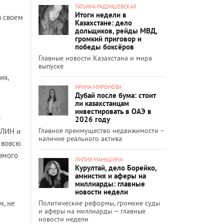
ТАТЬЯНА РАДЗИШЕВСКАЯ
Итоги недели в
в своем
Казахстане: дело
дольщиков, рейды МВД,
громкий приговор и
победы боксёров
Главные новости Казахстана и мира
выпуске
ия,
ИРИНА МИРОНОВА
Дубай после бума: стоит
ли казахстанцам
инвестировать в ОАЭ в
2026 году
Главное преимущество недвижимости –
АЛИН и
наличие реального актива
 вовсю
амого
ЛИЛИЯ МАНЬШИНА
Курултай, дело Борейко,
амнистия и аферы на
миллиарды: главные
новости недели
Политические реформы, громкие суды
м, не
и аферы на миллиарды — главные
новости недели