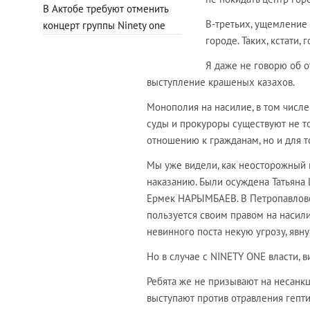
В Актобе требуют отменить
В-третьих, ущемление п
концерт группы Ninety one
городе. Таких, кстати,
Я даже не говорю об о
выступление крашеных казахов.
Монополия на насилие, в том числе
суды и прокуроры существуют не то
отношению к гражданам, но и для т
Мы уже видели, как неосторожный 
наказанию. Были осуждена Татьян
Ермек НАРЫМБАЕВ. В Петропавловск
пользуется своим правом на насил
невинного поста некую угрозу, явн
Но в случае с NINETY ONE власти, 
Ребята же не призывают на несанк
выступают против отравления гепт