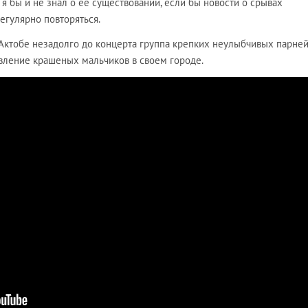
, я бы и не знал о ее существовании, если бы новости о срывах
егулярно повторяться.
 Актобе незадолго до концерта группа крепких неулыбчивых парней
явление крашеных мальчиков в своем городе.