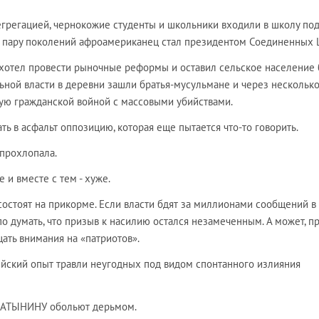
егрегацией, чернокожие студенты и школьники входили в школу по
 пару поколений афроамериканец стал президентом Соединенных 
хотел провести рыночные реформы и оставил сельское население 
ьной власти в деревни зашли братья-мусульмане и через несколько
ную гражданской войной с массовыми убийствами.
ть в асфальт оппозицию, которая еще пытается что-то говорить.
 прохлопала.
 и вместе с тем - хуже.
состоят на прикорме. Если власти бдят за миллионами сообщений в
по думать, что призыв к насилию остался незамеченным. А может, п
ать внимания на «патриотов».
ийский опыт травли неугодных под видом спонтанного излияния
ЛАТЫНИНУ обольют дерьмом.