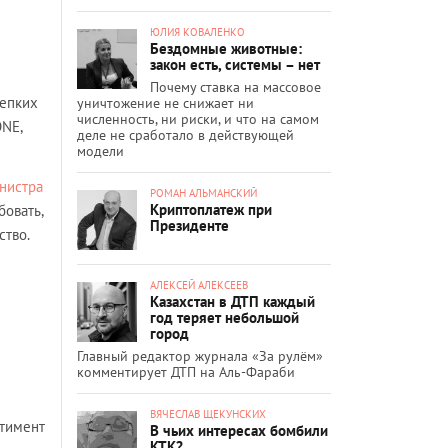
ЮЛИЯ КОВАЛЕНКО
Бездомные животные:
закон есть, системы – нет
Почему ставка на массовое
репких
уничтожение не снижает ни
численность, ни риски, и что на самом
ONE,
деле не сработало в действующей
модели
нистра
РОМАН АЛЬМАНСКИЙ
Криптоплатеж при
бовать,
Президенте
ство.
АЛЕКСЕЙ АЛЕКСЕЕВ
Казахстан в ДТП каждый
год теряет небольшой
город
Главный редактор журнала «За рулём»
комментирует ДТП на Аль-Фараби
ВЯЧЕСЛАВ ЩЕКУНСКИХ
ртимент
В чьих интересах бомбили
КТК?