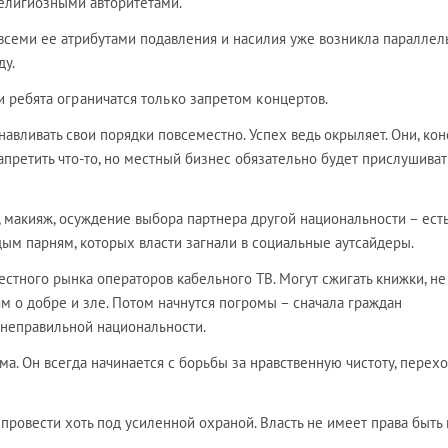
елигиозными авторитетами.
 всеми ее атрибутами подавления и насилия уже возникла параллел
ду.
ти ребята ограничатся только запретом концертов.
навливать свои порядки повсеместно. Успех ведь окрыляет. Они, кон
апретить что-то, но местный бизнес обязательно будет прислушиват
 макияж, осуждение выбора партнера другой национальности – есть
ым парням, которых власти загнали в социальные аутсайдеры.
местного рынка операторов кабельного ТВ. Могут сжигать книжки, не
м о добре и зле. Потом начнутся погромы – сначала граждан
 неправильной национальности.
ма. Он всегда начинается с борьбы за нравственную чистоту, перех
 провести хоть под усиленной охраной. Власть не имеет права быть