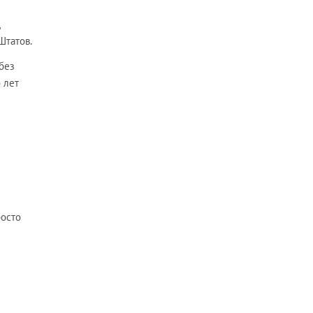
д
Штатов.
без
 лет
росто