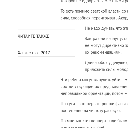
товаров не одобряется местными р
То есть помимо светской власти со
сила, способная переигрывать Акор
Не надо думать, что э
ЧИТАЙТЕ ТАКЖЕ
Завтра они начнут уста
не могут директивно з
их рекомендациям.
Ханжество - 2017
Длина юбок у девушек,
приложить силы молод
Эти ребята могут вынудить уйти с 
соответствующие их представления
неправильной ориентации, потом –
По сути – это первые ростки фашиз
постепенно на чистоту расовую.
По мне так этот концерт надо было
даже выглядеть слабой.