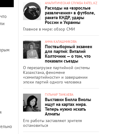
АНАЛИТИЧЕСКАЯ СЛУЖБА RATEL.KZ
Расходы на «взрослые
развлечения» в футболе,
 что
ракета КНДР, удары
России и Украины
сли
Главное в мире: обзор СМИ
АННА КАЛАШНИКОВА
Поствыборный экзамен
торым
для партий: Виталий
Колточник — о том, что
показали съезды
О перезагрузке партийной системы
Казахстана, феномене
«семипартийности» и завершении
эпохи партий одного человека
ГУЛЬНАР ТАНКАЕВА
Выставки Билла Виолы
ищут на картах мира.
Теперь нужно искать
я
Алматы
Его работы заставляют зрителя
остановиться
тельно