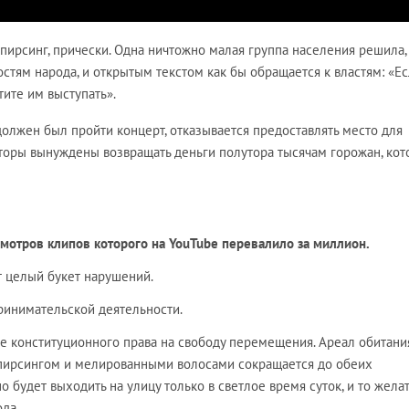
 пирсинг, прически. Одна ничтожно малая группа населения решила,
стям народа, и открытым текстом как бы обращается к властям: «Е
тите им выступать».
должен был пройти концерт, отказывается предоставлять место для
торы вынуждены возвращать деньги полутора тысячам горожан, ко
мотров клипов которого на YouTube перевалило за миллион.
т целый букет нарушений.
ринимательской деятельности.
е конституционного права на свободу перемещения. Ареал обитани
 пирсингом и мелированными волосами сокращается до обеих
о будет выходить на улицу только в светлое время суток, и то жела
ода.