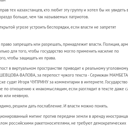
рав тех казахстанцев, кто любит эту группу и хотел бы их увидеть 
 гораздо больше, чем так называемых патриотов.
ткрытой угрозе устроить беспорядки, если власти не запретят
 право запрещать или разрешать, принадлежит власти. Полиция, арм
лько для того, чтобы государство могло применить насилие по
ого, чтобы защищать их права.
пост в виртуальном пространстве приводит к реальному уголовному
а ШЕВЦОВА-ВАЛОВА, за перепост чужого текста - Серикжан МАМБЕТ
е судят Игоря ЧУПРИНУ за комментарии в интернете. Государство
ие по отношению к инакомыслящим, если разглядит в тексте даже с
ую или неявную.
видимо, решили дать послабление. И власти можно понять.
ционированный митинг против передачи земли в аренду иностранца
илом российскими ракетоносителями, не требуют демократических