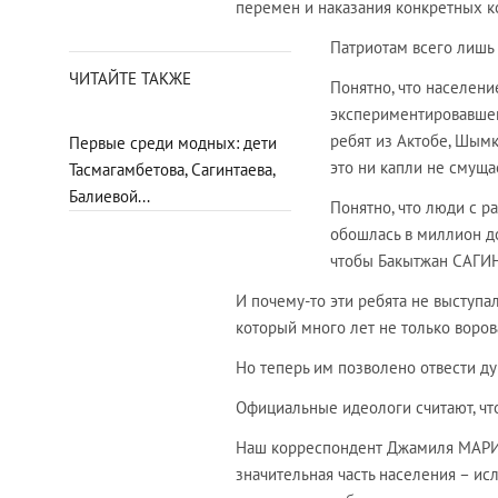
перемен и наказания конкретных к
Патриотам всего лишь 
ЧИТАЙТЕ ТАКЖЕ
Понятно, что населен
экспериментировавшего
ребят из Актобе, Шым
Первые среди модных: дети
это ни капли не смущ
Тасмагамбетова, Сагинтаева,
Балиевой...
Понятно, что люди с р
обошлась в миллион до
чтобы Бакытжан САГИН
И почему-то эти ребята не выступа
который много лет не только воров
Но теперь им позволено отвести д
Официальные идеологи считают, что
Наш корреспондент Джамиля МАРИ
значительная часть населения – ис