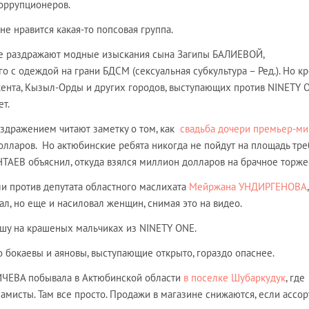
оррупционеров.
не нравится какая-то попсовая группа.
ие раздражают модные изыскания сына Загипы БАЛИЕВОЙ,
 с одеждой на грани БДСМ (сексуальная субкультура – Ред.). Но к
кента, Кызыл-Орды и других городов, выступающих против NINETY 
ает.
аздражением читают заметку о том, как
свадьба дочери премьер-ми
лларов. Но актюбинские ребята никогда не пойдут на площадь тре
ТАЕВ объяснил, откуда взялся миллион долларов на брачное торже
ли против депутата областного маслихата
Мейржана УНДИРГЕНОВА
,
ал, но еще и насиловал женщин, снимая это на видео.
ушу на крашеных мальчиках из NINETY ONE.
 бокаевы и аяновы, выступающие открыто, гораздо опаснее.
ЧЕВА побывала в Актюбинской области
в поселке Шубаркудук
, где
ламисты. Там все просто. Продажи в магазине снижаются, если ассо