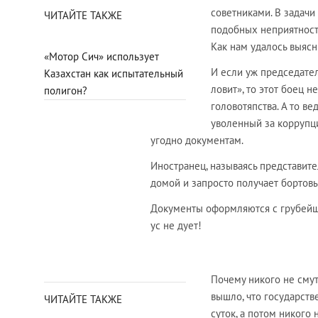
советниками. В задачи
ЧИТАЙТЕ ТАКЖЕ
подобных неприятност
Как нам удалось выясн
«Мотор Сич» использует
И если уж председате
Казахстан как испытательный
ловит», то этот боец н
полигон?
головотяпства. А то в
уволенный за коррупц
угодно документам.
Иностранец, называясь представите
домой и запросто получает бортовы
Документы оформляются с грубейши
ус не дует!
Почему никого не смут
вышло, что государств
ЧИТАЙТЕ ТАКЖЕ
суток, а потом никого 