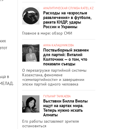
АНАЛИТИЧЕСКАЯ СЛУЖБА RATEL.KZ
Расходы на «взрослые
развлечения» в футболе,
ракета КНДР, удары
России и Украины
Главное в мире: обзор СМИ
ких
АННА КАЛАШНИКОВА
этот
Поствыборный экзамен
для партий: Виталий
Колточник — о том, что
показали съезды
О перезагрузке партийной системы
Казахстана, феномене
ьца в
«семипартийности» и завершении
 МЕЛАД.
эпохи партий одного человека
ГУЛЬНАР ТАНКАЕВА
Выставки Билла Виолы
ищут на картах мира.
Теперь нужно искать
Алматы
Его работы заставляют зрителя
остановиться