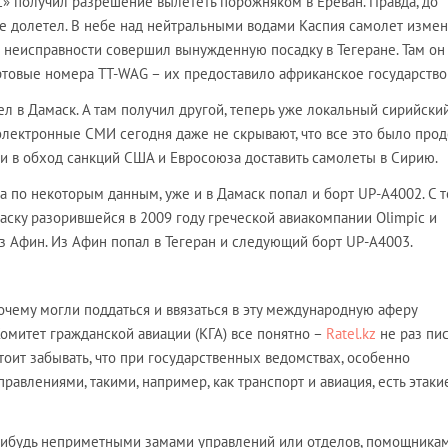
» получил разрешение вылететь порожняком в Ереван. Правда, до
е долетел. В небе над нейтральными водами Каспия самолет изме
а неисправности совершил вынужденную посадку в Тегеране. Там он
ртовые номера TT-WAG – их предоставило африканское государство
л в Дамаск. А там получил другой, теперь уже локальный сирийски
электронные СМИ сегодня даже не скрывают, что все это было прод
 и в обход санкций США и Евросоюза доставить самолеты в Сирию.
 а по некоторым данным, уже и в Дамаск попал и борт UP-A4002. С 
раску разорившейся в 2009 году греческой авиакомпании Olimpic и
из Афин. Из Афин попал в Тегеран и следующий борт UP-A4003.
почему могли поддаться и ввязаться в эту международную аферу
Комитет гражданской авиации (КГА) все понятно –
Ratel.kz
не раз пис
тоит забывать, что при государственных ведомствах, особенно
авлениями, такими, например, как транспорт и авиация, есть этаки
нибудь неприметными замами управлений или отделов, помощника