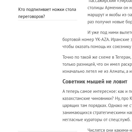
пассажирский «Эйрбас
столицы Армении он н
Кто подпиливает ножки стола
маршрут и якобы из-з
переговоров?
раз получил новые бо
И уже под ними вылете
бортовой номер YK-AZA. Иранские 
чтобы оказать помощь их союзнику
Точно по такой же схеме в Тегеран,
только разницей, что он имел раск
изначально летел не из Алматы, а 
Советник мышей не ловит
А теперь самое интересное: как и 
казахстанские чиновники? Ну, про 
царящих там порядках. Однако не с
занимающихся стратегическими напр
негласные кураторы от спецслужб.
Числятся они какими-