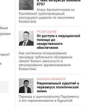
В чьих интересах бомбили
КТК?
Атаки беспилотников на
Каспийский трубопроводный
консорциум ударили по экономике
Казахстана
обные
РУСЛАН ЗАКИЕВ
 причем
От доступа к медицинской
помощи до
лекарственного
обеспечения
Как системное игнорирование
еньги?
процедур публичного обсуждения
меняет баланс законности в
ь
регулировании здравоохранения
Казахстана
БАУЫРЖАН АЙНАБЕКОВ
Национальный курултай и
перезапуск политической
жизни
Переход к однопалатному Парламенту
и его переименование в Құрылтай