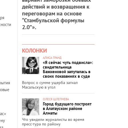
действий и возвращения к
переговорам на основе
аря
“Стамбульской формулы
сности
2.0”».
КОЛОНКИ
АЛИСА ГРАНД
«Я сейчас чуть подвисла»:
свидетельница
Бажкеновой запуталась в
своих показаниях в суде
Вопрос о сумме ущерба загнал
рытия
Масальскую в угол
новые
ОЛЕСЯ ШЛЕПНЕВА
Город будущего построят
в Алатауском районе
Алматы
ас»
Что увидели журналисты во время
ену
пресс-тура по району
ез