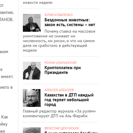
новости недели
от
звитию.
ЮЛИЯ КОВАЛЕНКО
ОТАНОВ.
Бездомные животные:
закон есть, системы – нет
Почему ставка на массовое
уничтожение не снижает ни
численность, ни риски, и что на самом
деле не сработало в действующей
модели
аким
РОМАН АЛЬМАНСКИЙ
Криптоплатеж при
бе
Президенте
 имеет.
икто в
АЛЕКСЕЙ АЛЕКСЕЕВ
Казахстан в ДТП каждый
год теряет небольшой
город
Главный редактор журнала «За рулём»
комментирует ДТП на Аль-Фараби
 Как
ойку
ВЯЧЕСЛАВ ЩЕКУНСКИХ
 же