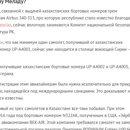
ну Меладу?
, связанной с выдачей казахстанских бортовых номеров трем
м Airbus 340-313, про которую республике стало известно благод
atel.kz
, сейчас вплотную занимаются Комитет национальной безопа
тура РК.
ли
, что как минимум один самолет, получивший от казахстанских
номер UP-A4001, сейчас уже находится в столице воюющей Сирии –
 получившие казахстанские бортовые номера UP-A4002 и UP-A4003,
герана.
регистрация этим авиалайнерам была нужна исключительно для прик
ию, находящейся под международными санкциями. Это доказывают 
ся известны.
первый из трех самолетов в Казахстане все-таки побывал. При этом
016 года под бортовым номером N322AK, полученным в США. «Эйрб
 авиакомпании BEK-AIR. Этой компании требовался самолет на зам
 экстремальной посадки пилотом Дмитрием РОДИНЫМ Fokker-100 б