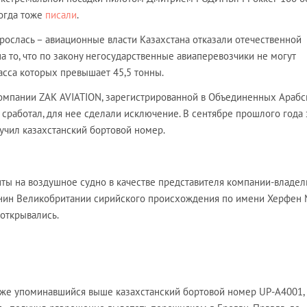
тогда тоже
писали
.
 срослась – авиационные власти Казахстана отказали отечественной
на то, что по закону негосударственные авиаперевозчики не могут
асса которых превышает 45,5 тонны.
омпании ZAK AVIATION, зарегистрированной в Объединенных Арабс
е сработал, для нее сделали исключение. В сентябре прошлого года 
учил казахстанский бортовой номер.
ты на воздушное судно в качестве представителя компании-владел
анин Великобритании сирийского происхождения по имени Херфен
 открывались.
же упоминавшийся выше казахстанский бортовой номер UP-A4001,