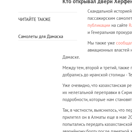
Кто открывал двери Херфе
Скандальной историей
пассажирским самолета
ЧИТАЙТЕ ТАКЖЕ
публикации
на сайте
R
и Генеральная прокура
Самолеты для Дамаска
Мы также уже
сообща
авиационных властей 
Дамаске.
Между тем, второй и третий, также
добрались до иранской столицы - Те
Уже очевидно, что казахстанская 
их нелегальной переправки в Сир
подробности, которые нам становят
Так, в частности, выяснилось, что 
прилетел он в Алматы еще в мае 2
попытались передать казахстанской
аварийному борту после памятной