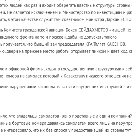
 этих людей как раз и входит оберегать властные структуры страны 
ей. Не является исключением и Министерство по инвестициям и ра
ить, в этом качестве служит там советником министра Дархан ЕСП
ль Комитета гражданской авиации Бекен СЕЙДАХМЕТОВ «мышей не
евидимого фронта на то и посажен, дабы не допускать такого
едь получается, что бывший зампредседателя КГА Талгат КАСЕНОВ,
ию, двери на прежнее место работы открывает пинком и дает ход к
лем офшорной фирмы, ходит в государственную структуру как к се
е номера на самолет, который к Казахстану никакого отношения не
ми нарушениями законодательства и внутренних инструкций – и н
ило, что владельцы самолетов - явно подставные люди и компании?
енные бортовые номера давались самолетам всего лишь на пару-тр
не интересовало, что их без спроса у предоставившей их страны тут