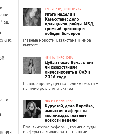
нил
ТАТЬЯНА РАДЗИШЕВСКАЯ
Итоги недели в
 еще
Казахстане: дело
 Чад.
дольщиков, рейды МВД,
громкий приговор и
й
победы боксёров
елано,
Главные новости Казахстана и мира
выпуске
той
ИРИНА МИРОНОВА
Дубай после бума: стоит
ли казахстанцам
инвестировать в ОАЭ в
2026 году
Главное преимущество недвижимости –
наличие реального актива
ал о
ЛИЛИЯ МАНЬШИНА
Курултай, дело Борейко,
амнистия и аферы на
е
миллиарды: главные
новости недели
Политические реформы, громкие суды
и аферы на миллиарды — главные
ми или