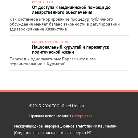
РУСЛАН ЗАКИЕВ
От доступа к медицинской помощи до
лекарственного обеспечения
Как системное игнорирование процедур публичного
обсуждения меняет баланс законности в регулировании
здравоохранения Казахстана
БАУЫРЖАН АЙНАБЕКОВ
Национальный курултай и перезапуск
политической жизни
Переход к однопалатному Парламенту и его
переименование в Құрылтай
©2013-2026 ТОО «Ratel Media»
Правила использования
материалов
Международное информационное агентство «Ratel Media»
(Свидетельство о постановке на переучёт №