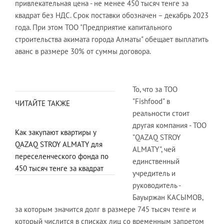
привлекательная цена - не менее 450 тысяч тенге за
квадрат без НДС. Срок поставки обозначен – декабрь 2023
года. При этом ТОО "Предприятие капитального
строительства акимата города Алматы" обещает выплатить
аванс в размере 30% от суммы договора.
То, что за ТОО
"Fishfood" в
ЧИТАЙТЕ ТАКЖЕ
реальности стоит
другая компания - ТОО
Как закупают квартиры у
"QAZAQ STROY
QAZAQ STROY ALMATY для
ALMATY", чей
переселенческого фонда по
единственный
450 тысяч тенге за квадрат
учредитель и
руководитель -
Бауыржан КАСЫМОВ,
за которым значится долг в размере 745 тысяч тенге и
который числится в списках лиц со временным запретом