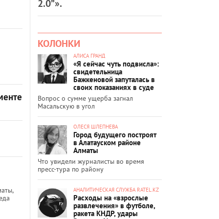
2.0”».
КОЛОНКИ
АЛИСА ГРАНД
«Я сейчас чуть подвисла»:
свидетельница
Бажкеновой запуталась в
своих показаниях в суде
менте
Вопрос о сумме ущерба загнал
Масальскую в угол
ОЛЕСЯ ШЛЕПНЕВА
Город будущего построят
в Алатауском районе
Алматы
Что увидели журналисты во время
пресс-тура по району
маты,
АНАЛИТИЧЕСКАЯ СЛУЖБА RATEL.KZ
Расходы на «взрослые
еда
развлечения» в футболе,
ракета КНДР, удары