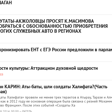
АГАН
УТАТЫ-АКЖОЛОВЦЫ ПРОСЯТ К.МАСИМОВА
ОБРАТЬСЯ С ОБОСНОВАННОСТЬЮ ПРИОБРЕТЕНИЯ
ОГИХ СЛУЖЕБНЫХ АВТО В РЕГИОНАХ
хронизировать ЕНТ с ЕГЭ России предложили в парла
ости культуры: Аттракцион духовной щедрости
ЕВ
ан КАРИН: Аты-баты, шли cолдаты Халифата?(Часть
ая)
аты Халифата» провели не менее трех терактов в Атырау, Таразе и Ал
 как в 2012 году ее основная операция была связана с резней Мохамм
во Франции». После этих событий «Солдаты Ха
Н 2014, 00:00 — РАТЕЛЬ