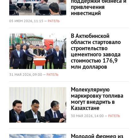
поддержки бизнеса и
привлечения
инвестиций
05 ИЮН 2026, 11:15 —
РАТЕЛЬ
В Актюбинской
области стартовало
строительство
цементного завода
стоимостью 176,9
млн долларов
31 МАЯ 2026, 09:00 —
РАТЕЛЬ
Молекулярную
маркировку топлива
могут внедрить в
Казахстане
30 МАЯ 2026, 14:00 —
РАТЕЛЬ
Молодой фермер из