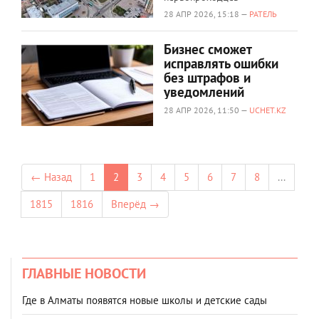
28 АПР 2026, 15:18 —
РАТЕЛЬ
Бизнес сможет
исправлять ошибки
без штрафов и
уведомлений
28 АПР 2026, 11:50 —
UCHET.KZ
← Назад
1
2
3
4
5
6
7
8
...
1815
1816
Вперёд →
ГЛАВНЫЕ НОВОСТИ
Где в Алматы появятся новые школы и детские сады