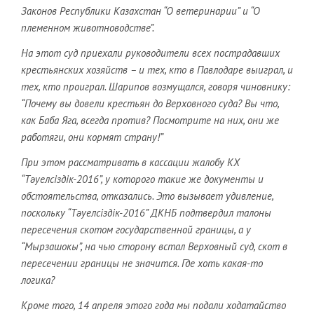
Законов Республики Казахстан “О ветеринарии” и “О
племенном животноводстве”.
На этот суд приехали руководители всех пострадавших
крестьянских хозяйств – и тех, кто в Павлодаре выиграл, и
тех, кто проиграл. Шарипов возмущался, говоря чиновнику:
“Почему вы довели крестьян до Верховного суда? Вы что,
как Баба Яга, всегда против? Посмотрите на них, они же
работяги, они кормят страну!”
При этом рассматривать в кассации жалобу КХ
“Тәуелсіздік-2016”, у которого такие же документы и
обстоятельства, отказались. Это вызывает удивление,
поскольку “Тәуелсіздік-2016” ДКНБ подтвердил талоны
пересечения скотом государственной границы, а у
“Мырзашокы”, на чью сторону встал Верховный суд, скот в
пересечении границы не значится. Где хоть какая-то
логика?
Кроме того, 14 апреля этого года мы подали ходатайство