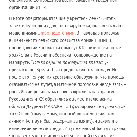
организации из 14.
В итоге операторы, взявшие у крестьян деньги, чтобы
завезти буренок из дальнего зарубежья, оказались либо
мошенниками,
либо недотёпами
. В Павлодар приезжал
вице-министр сельского хозяйства Арман ЕВНИЕВ,
пообещавший, что власти помогут КХ найти племенные
хозяйства в России и обеспечат сопровождение на
маршруте.
“Только берите, пожалуйста, кредит”
, -
призывал он. Кредит был предоставлен за полдня. Но
после его получения крестьяне обнаружили, что помощь
оказываться не будет, а маточное поголовье негде взять –
российские регионы массово закрылись на карантин.
Руководители КХ обратились к заместителю акима
области Даурену МАКАЖАНОВУ, курировавшему сельское
хозяйство (тому самому, который впоследствии стал
акимом Кентау и был задержан за взятку), и заявили о
намерении вернуть кредит. И тут началось! Бастык кричал,
что наверх уже отчитались об успешной реализации