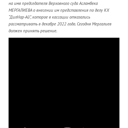
на имя председателя Верховного суда Асламбека
МЕРГАЛИЕВА о внесении им представления по делу КХ
“ДилНар-Ай”, которое в кассации отказались
рассматривать в декабре 2022 года. Сегодня Мергалиев
должен принять решение.