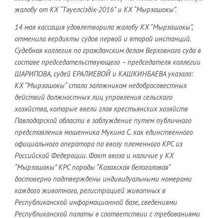
жалобу от КХ “Тәуелсіздік-2016” и КХ “Мырзашокы”.
14 мая кассация удовлетворила жалобу КХ “Мырзашокы”,
отменила вердикты судов первой и второй инстанций.
Судебная коллегия по гражданским делам Верховного суда в
составе председательствующего – председателя коллегии
ШАРИПОВА, судей ЕРАЛИЕВОЙ и КАШКИНБАЕВА указала:
КХ “Мырзашокы“ стало заложником недобросовестных
действий должностных лиц управления сельского
хозяйства, которые ввели глав крестьянских хозяйств
Павлодарской области в заблуждение путем публичного
представления мошенника Мукина С. как единственного
официального оператора по ввозу племенного КРС из
Российской Федерации. Факт ввоза и наличие у КХ
“Мырзашокы” КРС породы “Казахская белоголовая“
достоверно подтверждены индивидуальными номерами
каждого животного, регистрацией животных в
Республиканской информационной базе, сведениями
Республиканской палаты в соответствии с требованиями