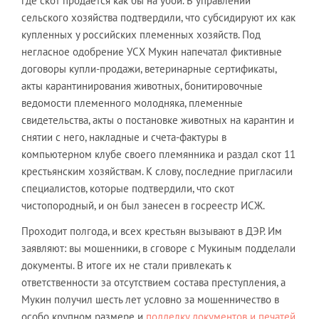
где скот продается как бы на убой. В управлении
сельского хозяйства подтвердили, что субсидируют их как
купленных у российских племенных хозяйств. Под
негласное одобрение УСХ Мукин напечатал фиктивные
договоры купли-продажи, ветеринарные сертификаты,
акты карантинирования животных, бонитировочные
ведомости племенного молодняка, племенные
свидетельства, акты о постановке животных на карантин и
снятии с него, накладные и счета-фактуры в
компьютерном клубе своего племянника и раздал скот 11
крестьянским хозяйствам. К слову, последние пригласили
специалистов, которые подтвердили, что скот
чистопородный, и он был занесен в госреестр ИСЖ.
Проходит полгода, и всех крестьян вызывают в ДЭР. Им
заявляют: вы мошенники, в сговоре с Мукиным подделали
документы. В итоге их не стали привлекать к
ответственности за отсутствием состава преступления, а
Мукин получил шесть лет условно за мошенничество в
особо крупном размере и
подделку документов и печатей
.