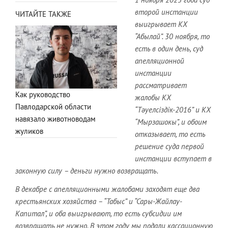
второй инстанции
ЧИТАЙТЕ ТАКЖЕ
выигрывает КХ
“Абылай”. 30 ноября, то
есть в один день, суд
апелляционной
инстанции
рассматривает
Как руководство
жалобы КХ
Павлодарской области
“Тәуелсіздік-2016” и КХ
навязало животноводам
“Мырзашокы”, и обоим
жуликов
отказывает, то есть
решение суда первой
инстанции вступает в
законную силу – деньги нужно возвращать.
В декабре с апелляционными жалобами заходят еще два
крестьянских хозяйства – “Табыс” и “Сары-Жайлау-
Капитал”, и оба выигрывают, то есть субсидии им
возвращать не нужно. В этом году мы подали кассационную