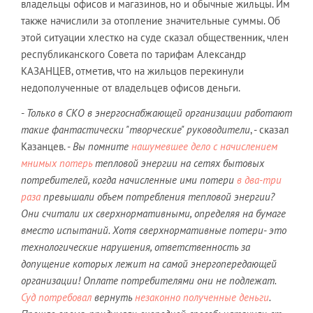
владельцы офисов и магазинов, но и обычные жильцы. Им
также начислили за отопление значительные суммы. Об
этой ситуации хлестко на суде сказал общественник, член
республиканского Совета по тарифам Александр
КАЗАНЦЕВ, отметив, что на жильцов перекинули
недополученные от владельцев офисов деньги.
-
Только в СКО в энергоснабжающей организации работают
такие фантастически "творческие" руководители
, - сказал
Казанцев. -
Вы помните
нашумевшее дело с начислением
мнимых потерь
тепловой энергии на сетях бытовых
потребителей, когда начисленные ими потери
в два-три
раза
превышали объем потребления тепловой энергии?
Они считали их сверхнормативными, определяя на бумаге
вместо испытаний. Хотя сверхнормативные потери- это
технологические нарушения, ответственность за
допущение которых лежит на самой энергопередающей
организации! Оплате потребителями они не подлежат.
Суд потребовал
вернуть
незаконно полученные деньги
.