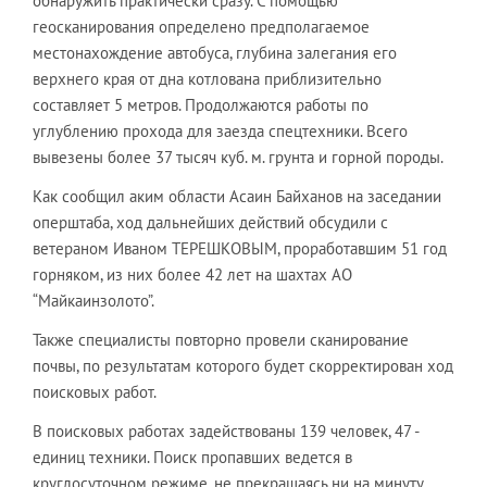
обнаружить практически сразу. С помощью
геосканирования определено предполагаемое
местонахождение автобуса, глубина залегания его
верхнего края от дна котлована приблизительно
составляет 5 метров. Продолжаются работы по
углублению прохода для заезда спецтехники. Всего
вывезены более 37 тысяч куб. м. грунта и горной породы.
Как сообщил аким области Асаин Байханов на заседании
оперштаба, ход дальнейших действий обсудили с
ветераном Иваном ТЕРЕШКОВЫМ, проработавшим 51 год
горняком, из них более 42 лет на шахтах АО
“Майкаинзолото”.
Также специалисты повторно провели сканирование
почвы, по результатам которого будет скорректирован ход
поисковых работ.
В поисковых работах задействованы 139 человек, 47 -
единиц техники. Поиск пропавших ведется в
круглосуточном режиме, не прекращаясь ни на минуту.