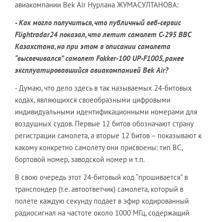
авиакомпании Bek Air Нурлана ЖУМАСУЛТАНОВА:
- Как могло получиться, что публичный веб-сервис
Flightradar
24 показал, что летит самолет
C
-295 ВВС
Казахстана, но при этом в описании самолета
“высвечивался” самолет
Fokker
-100
UP
-
F
1005, ранее
эксплуатировавшийся авиакомпанией
Bek
Air
?
- Думаю, что дело здесь в так называемых 24-битовых
кодах, являющихся своеобразными цифровыми
индивидуальными идентификационными номерами для
воздушных судов. Первые 12 битов обозначают страну
регистрации самолета, а вторые 12 битов – показывают к
какому конкретно самолету они присвоены: тип ВС,
бортовой номер, заводской номер и т.п.
В свою очередь этот 24-битовый код “прошивается” в
транспондер (т.е. автоответчик) самолета, который в
полете каждую секунду подает в эфир кодированный
радиосигнал на частоте около 1000 МГц, содержащий