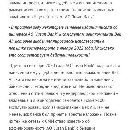
авиакатастрофы, а также судебными исполнителями в
рамках исков о возврате стоимости неиспользованных
авиабилетов. Еще есть иск от АО “Jusan Bank”.
- В прошлом году некоторые сетевые издания писали об
интересе АО “
Jusan
Bank
” к самолетам авиакомпании
Bek
Air
, которые якобы планировалось использовать в
попытке госпереворота в январе 2022 года. Насколько
это соответствует действительности?
- Где-то в сентябре 2020 года АО “Jusan Bank” подало иск о
нанесении ему ущерба деятельностью авиакомпании Bek
Air, хотя мы никогда не имели каких-либо отношений с
банком: ни счетов, ни кредитов и т.п. Не было никаких
отношений с этим банком и у нидерландской компании –
владельца и лизингодателя самолетов Fokker-100,
эксплуатировавшихся авиакомпанией Bek Air. Тем не
менее, иск банка был принят и аресты наложены. Позже
из тех же сетевых СМИ стало известно об
аффилированности АО “Jusan Bank” с бывшим