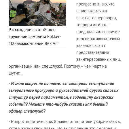
прекрасно знаю, что
шпионаж, захват
власти, госпереворот,
терроризм и т.п. –
Расхождения в отчётах о
предполагают наличие
крушении самолёта Fokker-
конспиративных очных
100 авиакомпании Bek Air
каналов связи с
представителями
заинтересованных лиц,
организаций или спецслужб. Поэтому – чем черт не
шутит...
- Можно вопрос не по теме: вы смотрели выступление
генерального прокурора и руководителей других силовых
структур перед парламентом, в годовщину январских
событий? Можете что-нибудь сказать как бывший
офицер спецслужб?
- Вопрос политический. Я давно от политики уворачиваюсь,
хотя у жизни свои планы. Но выступление это смотрел и