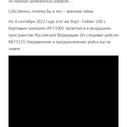
на экранах гражданских радаров…”
.
Собственно, почему бы и нет – военная тайна.
Но 4 сентября 2022 года этот же борт - Fokker-100 с
бортовым номером UP-F1005 засветился в воздушном
пространстве Российской Федерации. Он следовал рейсом
RK73133. Направление и предназначение рейса мы не
знаем.