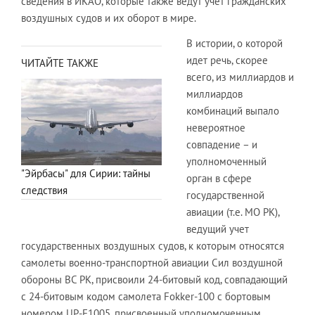
сведения в ИКАО, которые также ведут учет гражданских
воздушных судов и их оборот в мире.
В истории, о которой
идет речь, скорее
ЧИТАЙТЕ ТАКЖЕ
всего, из миллиардов и
миллиардов
комбинаций выпало
невероятное
совпадение – и
уполномоченный
"Эйрбасы" для Сирии: тайны
орган в сфере
следствия
государственной
авиации (т.е. МО РК),
ведущий учет
государственных воздушных судов, к которым относятся
самолеты военно-транспортной авиации Сил воздушной
обороны ВС РК, присвоили 24-битовый код, совпадающий
с 24-битовым кодом самолета Fokker-100 с бортовым
номером UP-F1005, присвоенный уполномоченным