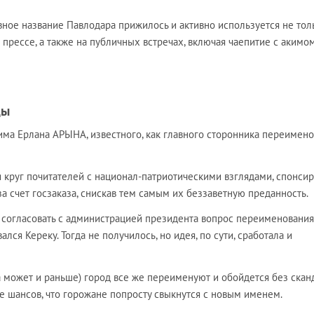
вное название Павлодара прижилось и активно используется не тол
 прессе, а также на публичных встречах, включая чаепитие с акимо
ды
кима Ерлана АРЫНА, известного, как главного сторонника переимено
я круг почитателей с национал-патриотическими взглядами, спонси
за счет госзаказа, снискав тем самым их беззаветную преданность.
г согласовать с администрацией президента вопрос переименования
лся Кереку. Тогда не получилось, но идея, по сути, сработала и
(а может и раньше) город все же переименуют и обойдется без скан
е шансов, что горожане попросту свыкнутся с новым именем.