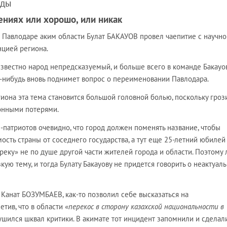
оды
ниях или хорошо, или никак
, в Павлодаре аким области Булат БАКАУОВ провел чаепитие с научно
нцией региона.
известно народ непредсказуемый, и больше всего в команде Бакауо
то-нибудь вновь поднимет вопрос о переименовании Павлодара.
иона эта тема становится большой головной болью, поскольку гроз
онными потерями.
патриотов очевидно, что город должен поменять название, чтобы
ость страны от соседнего государства, а тут еще 25-летний юбилей
реку» не по душе другой части жителей города и области. Поэтому
кую тему, и тогда Булату Бакауову не придется говорить о неактуал
анат БОЗУМБАЕВ, как-то позволил себе высказаться на
ив, что в области «
перекос в сторону казахской национальности в
рушился шквал критики. В акимате тот инцидент запомнили и сделал