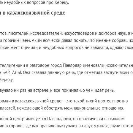
ть неудобных вопросов про Кереку.
 в казахскоязычной среде
тов, писателей, исследователей, искусствоведов и докторов наук, а
 горячим чаем. Аким всячески давал понять, что мнение собравши
рокий жест оценили и неудобных вопросов не задавали, однако сво
теллигенции в разговоре город Павлодар именовали исключительн
н БАЙГАЛЫ. Она сказала длинную речь, где отметила заслуги аким 
Кереку.
вучало ни раз на встрече, и все понимали, о чем идет речь.
вали в казахскоязычной среде – это такой тихий протест против
властей, нежелающей обострять межнациональные отношения.
ластной центр именуется Павлодаром, но практически на каждом
и в городе, где как правило выступают на двух языках, звучит втор