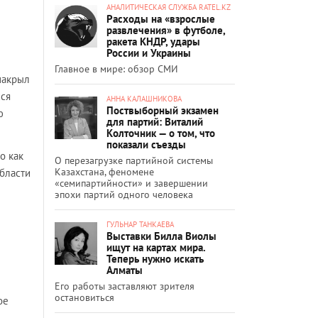
АНАЛИТИЧЕСКАЯ СЛУЖБА RATEL.KZ
Расходы на «взрослые
развлечения» в футболе,
ракета КНДР, удары
России и Украины
Главное в мире: обзор СМИ
 накрыл
хся
АННА КАЛАШНИКОВА
Поствыборный экзамен
ю
для партий: Виталий
Колточник — о том, что
показали съезды
о как
О перезагрузке партийной системы
Казахстана, феномене
области
«семипартийности» и завершении
эпохи партий одного человека
ГУЛЬНАР ТАНКАЕВА
Выставки Билла Виолы
ищут на картах мира.
Теперь нужно искать
Алматы
Его работы заставляют зрителя
остановиться
ое