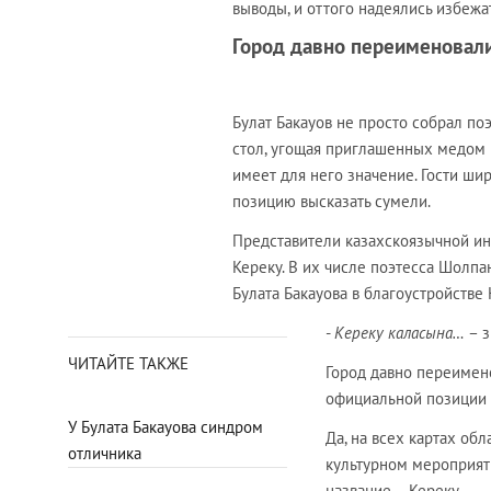
выводы, и оттого надеялись избежа
Город давно переименовали
Булат Бакауов не просто собрал поэ
стол, угощая приглашенных медом и
имеет для него значение. Гости ши
позицию высказать сумели.
Представители казахскоязычной ин
Кереку. В их числе поэтесса Шолпа
Булата Бакауова в благоустройстве 
-
Кереку каласына…
– з
ЧИТАЙТЕ ТАКЖЕ
Город давно переимено
официальной позиции 
У Булата Бакауова синдром
Да, на всех картах об
отличника
культурном мероприяти
название – Кереку.