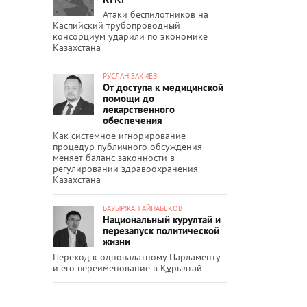
Атаки беспилотников на
Каспийский трубопроводный
консорциум ударили по экономике
Казахстана
РУСЛАН ЗАКИЕВ
От доступа к медицинской
помощи до
лекарственного
обеспечения
Как системное игнорирование
процедур публичного обсуждения
меняет баланс законности в
регулировании здравоохранения
Казахстана
БАУЫРЖАН АЙНАБЕКОВ
Национальный курултай и
перезапуск политической
жизни
Переход к однопалатному Парламенту
и его переименование в Құрылтай