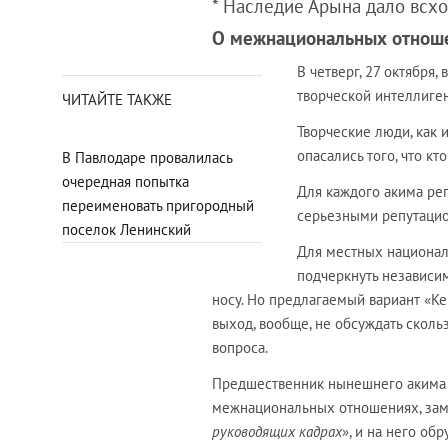
* Наследие Арына дало всх
О межнациональных отноше
В четверг, 27 октября
творческой интеллиге
ЧИТАЙТЕ ТАКЖЕ
Творческие люди, как 
опасались того, что к
В Павлодаре провалилась
очередная попытка
Для каждого акима рег
переименовать пригородный
серьезными репутаци
поселок Ленинский
Для местных национал-
подчеркнуть независим
носу. Но предлагаемый вариант «Ке
выход, вообще, не обсуждать скольз
вопроса.
Предшественник нынешнего акима К
межнациональных отношениях, замет
руководящих кадрах
», и на него об