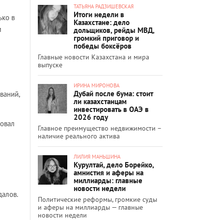
ТАТЬЯНА РАДЗИШЕВСКАЯ
Итоги недели в
ько в
Казахстане: дело
м
дольщиков, рейды МВД,
громкий приговор и
победы боксёров
Главные новости Казахстана и мира
выпуске
ИРИНА МИРОНОВА
Дубай после бума: стоит
ваний,
ли казахстанцам
инвестировать в ОАЭ в
2026 году
ровал
Главное преимущество недвижимости –
наличие реального актива
ЛИЛИЯ МАНЬШИНА
Курултай, дело Борейко,
амнистия и аферы на
миллиарды: главные
новости недели
далов.
Политические реформы, громкие суды
и аферы на миллиарды — главные
новости недели