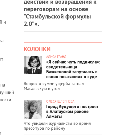
действий и возвращения к
переговорам на основе
“Стамбульской формулы
й и
2.0”».
ва
КОЛОНКИ
АЛИСА ГРАНД
ит
«Я сейчас чуть подвисла»:
свидетельница
Бажкеновой запуталась в
своих показаниях в суде
Вопрос о сумме ущерба загнал
 на
Масальскую в угол
 лучший
ьности
ОЛЕСЯ ШЛЕПНЕВА
Город будущего построят
в Алатауском районе
Алматы
Что увидели журналисты во время
пресс-тура по району
и