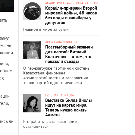
АНАЛИТИЧЕСКАЯ СЛУЖБА RATEL.KZ
Корабли-призраки Второй
мировой войны, 48 часов
без воды и капибары у
вать
депутатов
Главное в мире за сутки
вшему
АННА КАЛАШНИКОВА
емя не
Поствыборный экзамен
для партий: Виталий
олиции.
Колточник — о том, что
показали съезды
вило,
О перезагрузке партийной системы
добном
Казахстана, феномене
 с
«семипартийности» и завершении
эпохи партий одного человека
мации
ГУЛЬНАР ТАНКАЕВА
Выставки Билла Виолы
тели,
ищут на картах мира.
Теперь нужно искать
Алматы
лись ли
Его работы заставляют зрителя
остановиться