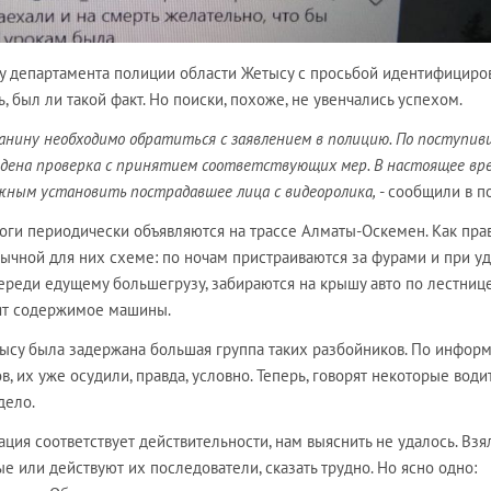
у департамента полиции области Жетысу с просьбой идентифициро
, был ли такой факт. Но поиски, похоже, не увенчались успехом.
анину необходимо обратиться с заявлением в полицию. По поступи
едена проверка с принятием соответствующих мер. В настоящее вр
жным установить пострадавшее лица с видеоролика,
- сообщили в п
оги периодически объявляются на трассе Алматы-Оскемен. Как пра
вычной для них схеме: по ночам пристраиваются за фурами и при у
ереди едущему большегрузу, забираются на крышу авто по лестнице
ят содержимое машины.
тысу была задержана большая группа таких разбойников. По инфор
, их уже осудили, правда, условно. Теперь, говорят некоторые води
дело.
ция соответствует действительности, нам выяснить не удалось. Взя
 или действуют их последователи, сказать трудно. Но ясно одно: