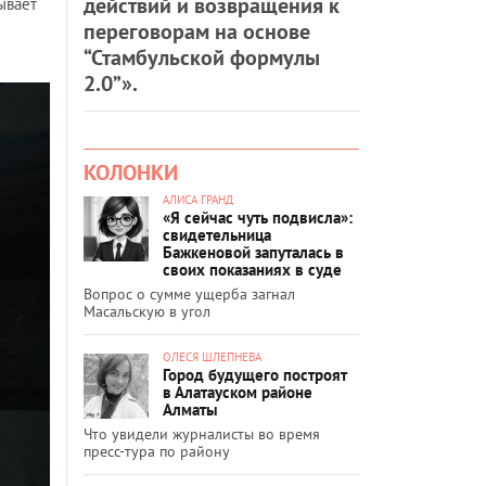
действий и возвращения к
ывает
переговорам на основе
“Стамбульской формулы
2.0”».
КОЛОНКИ
АЛИСА ГРАНД
«Я сейчас чуть подвисла»:
свидетельница
Бажкеновой запуталась в
своих показаниях в суде
Вопрос о сумме ущерба загнал
Масальскую в угол
ОЛЕСЯ ШЛЕПНЕВА
Город будущего построят
в Алатауском районе
Алматы
Что увидели журналисты во время
пресс-тура по району