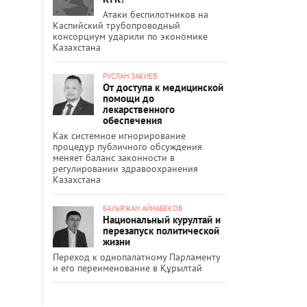
Атаки беспилотников на
Каспийский трубопроводный
консорциум ударили по экономике
Казахстана
РУСЛАН ЗАКИЕВ
От доступа к медицинской
помощи до
лекарственного
обеспечения
Как системное игнорирование
процедур публичного обсуждения
меняет баланс законности в
регулировании здравоохранения
Казахстана
БАУЫРЖАН АЙНАБЕКОВ
Национальный курултай и
перезапуск политической
жизни
Переход к однопалатному Парламенту
и его переименование в Құрылтай