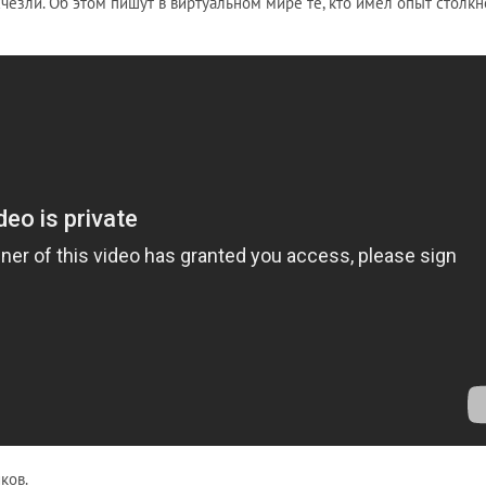
езли. Об этом пишут в виртуальном мире те, кто имел опыт столк
ков.