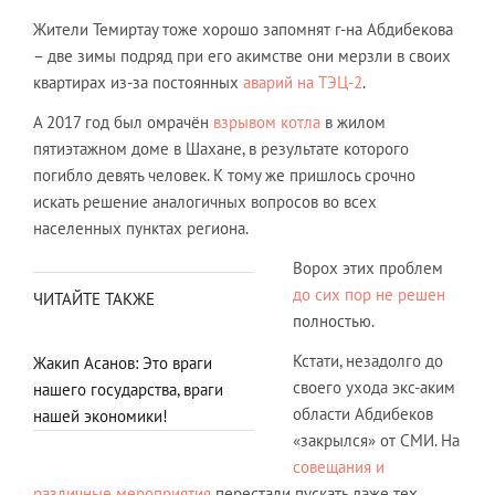
Жители Темиртау тоже хорошо запомнят г-на Абдибекова
– две зимы подряд при его акимстве они мерзли в своих
квартирах из-за постоянных
аварий на ТЭЦ-2
.
А 2017 год был омрачён
взрывом котла
в жилом
пятиэтажном доме в Шахане, в результате которого
погибло девять человек. К тому же пришлось срочно
искать решение аналогичных вопросов во всех
населенных пунктах региона.
Ворох этих проблем
до сих пор не решен
ЧИТАЙТЕ ТАКЖЕ
полностью.
Кстати, незадолго до
Жакип Асанов: Это враги
своего ухода экс-аким
нашего государства, враги
области Абдибеков
нашей экономики!
«закрылся» от СМИ. На
совещания и
различные мероприятия
перестали пускать даже тех