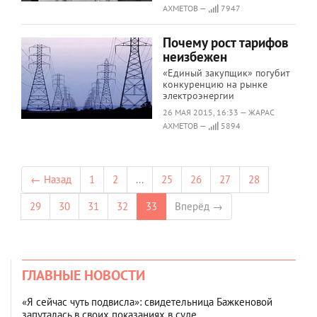
АХМЕТОВ —
7947
Почему рост тарифов
неизбежен
«Единый закупщик» погубит
конкуренцию на рынке
электроэнергии
26 МАЯ 2015, 16:33 — ЖАРАС
АХМЕТОВ —
5894
← Назад
1
2
...
25
26
27
28
29
30
31
32
33
Вперёд →
ГЛАВНЫЕ НОВОСТИ
«Я сейчас чуть подвисла»: свидетельница Бажкеновой
запуталась в своих показаниях в суде