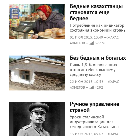
Бедные казахстанцы
становятся еще
беднее
Потребление как индикатор
состояния экономики страны
01 ИЮЛ 2015, 13:49 — ЖАРАС
АХМЕТОВ —
37776
Без бедных и богатых
Лишь 1,8 % опрошенных
относят себя к высшему
среднему классу
22 ИЮН 2015, 10:56 — ЖАРАС
АХМЕТОВ —
4292
Ручное управление
страной
Уроки сталинской
индустриализации для
сегодняшнего Казахстана
13 ИЮН 2015, 09:03 — ЖАРАС