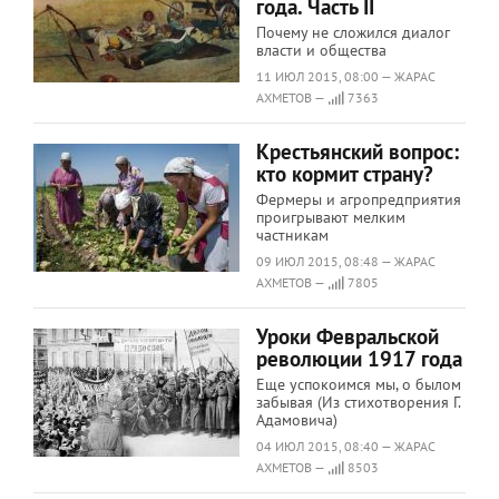
года. Часть II
Почему не сложился диалог
власти и общества
11 ИЮЛ 2015, 08:00 — ЖАРАС
АХМЕТОВ —
7363
Крестьянский вопрос:
кто кормит страну?
Фермеры и агропредприятия
проигрывают мелким
частникам
09 ИЮЛ 2015, 08:48 — ЖАРАС
АХМЕТОВ —
7805
Уроки Февральской
революции 1917 года
Еще успокоимся мы, о былом
забывая (Из стихотворения Г.
Адамовича)
04 ИЮЛ 2015, 08:40 — ЖАРАС
АХМЕТОВ —
8503