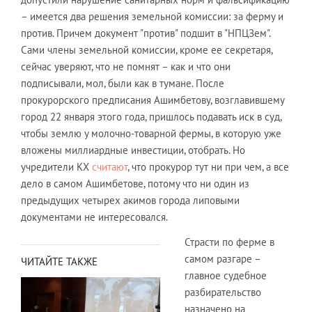
– имеется два решения земельной комиссии: за ферму и
против. Причем документ "против" подшит в "НПЦЗем".
Сами члены земельной комиссии, кроме ее секретаря,
сейчас уверяют, что не помнят – как и что они
подписывали, мол, были как в тумане. После
прокурорского предписания Ашимбетову, возглавившему
город 22 января этого года, пришлось подавать иск в суд,
чтобы землю у молочно-товарной фермы, в которую уже
вложены миллиардные инвестиции, отобрать. Но
учредители КХ
считают
, что прокурор тут ни при чем, а все
дело в самом Ашимбетове, потому что ни один из
предыдущих четырех акимов города липовыми
документами не интересовался.
Страсти по ферме в
самом разгаре –
ЧИТАЙТЕ ТАКЖЕ
главное судебное
разбирательство
назначено на