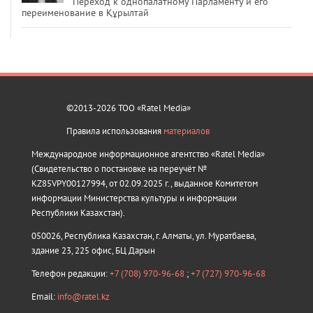
Переход к однопалатному Парламенту и его
переименование в Құрылтай
©2013-2026 ТОО «Ratel Media»
Правила использования
материалов
Международное информационное агентство «Ratel Media»
(Свидетельство о постановке на переучёт №
KZ85VPY00127994, от 02.09.2025 г., выданное Комитетом
информации Министерства культуры и информации
Республики Казахстан).
050026, Республика Казахстан, г. Алматы, ул. Муратбаева,
здание 23, 225 офис, БЦ Дарын
Телефон редакции:
+7 (708) 970-96-68
;
+7 (727) 970-96-68
Email:
info@ratel.kz