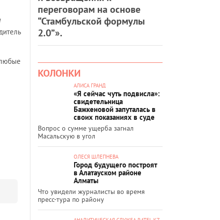
переговорам на основе
“Стамбульской формулы
и
2.0”».
дитель
 любые
КОЛОНКИ
АЛИСА ГРАНД
«Я сейчас чуть подвисла»:
свидетельница
Бажкеновой запуталась в
своих показаниях в суде
Вопрос о сумме ущерба загнал
Масальскую в угол
ОЛЕСЯ ШЛЕПНЕВА
Город будущего построят
в Алатауском районе
Алматы
Что увидели журналисты во время
пресс-тура по району
АНАЛИТИЧЕСКАЯ СЛУЖБА RATEL.KZ