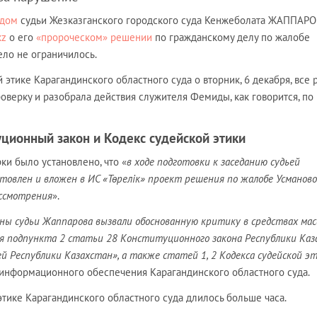
одом
судьи Жезказганского городского суда Кенжеболата ЖАППАР
kz
о его
«пророческом» решении
по гражданскому делу по жалобе
о не ограничилось.
 этике Карагандинского областного суда о вторник, 6 декабря, все 
верку и разобрала действия служителя Фемиды, как говорится, по
ционный закон и Кодекс судейской этики
ки было установлено, что «
в ходе подготовки к заседанию судьей
овлен и вложен в ИС «Төрелік» проект решения по жалобе Усманово
ассмотрения
».
ны судьи Жаппарова вызвали обоснованную критику в средствах мас
 подпункта 2 статьи 28 Конституционного закона Республики Каз
й Республики Казахстан», а также статей 1, 2 Кодекса судейской э
 информационного обеспечения Карагандинского областного суда.
тике Карагандинского областного суда длилось больше часа.