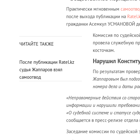
Практически мгновенным
самоотв
после выхода публикации на
Ratel.
гражданки Асемкул УСМАНОВОЙ дел
Комиссия по судейской
провела служебную про
ЧИТАЙТЕ ТАКЖЕ
косточкам.
Нарушил Конститу
После публикации Ratel.kz
судья Жаппаров взял
По результатам провер
самоотвод
Жаппаровым был подгот
номера дела и даты р
«
Неправомерные действия со сторо
информации и нарушили требования
«О судебной системе и статусе суде
сообщается в пресс-релизе отдела
Заседание комиссии по судейской э