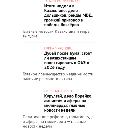
ТАТЬЯНА РАДЗИШЕВСКАЯ
Итоги недели в
Казахстане: дело
дольщиков, рейды МВД,
громкий приговор и
победы боксёров
Главные новости Казахстана и мира
выпуске
ИРИНА МИРОНОВА
Дубай после бума: стоит
ли казахстанцам
инвестировать в ОАЭ в
2026 году
Главное преимущество недвижимости –
наличие реального актива
ЛИЛИЯ МАНЬШИНА
Курултай, дело Борейко,
амнистия и аферы на
миллиарды: главные
новости недели
Политические реформы, громкие суды
и аферы на миллиарды — главные
новости недели