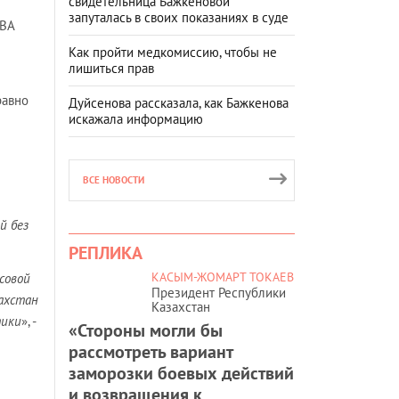
свидетельница Бажкеновой
запуталась в своих показаниях в суде
ОВА
Как пройти медкомиссию, чтобы не
лишиться прав
равно
Дуйсенова рассказала, как Бажкенова
искажала информацию
ВСЕ НОВОСТИ
й без
РЕПЛИКА
КАСЫМ-ЖОМАРТ ТОКАЕВ
совой
Президент Республики
ахстан
Казахстан
тики
», -
«Стороны могли бы
рассмотреть вариант
заморозки боевых действий
и возвращения к