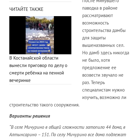
После минувшего
паводка в районе
ЧИТАЙТЕ ТАКЖЕ
рассматривают
возможность
строительства дамбы
для защиты
вышеназванных сел.
Но дамб здесь никогда
В Костанайской области
не было, хотя
вынесли приговор по делу о
предложение ее
смерти ребёнка на пенной
возвести звучало не
вечеринке
раз. Теперь
специалистам нужно
изучить, возможно ли
строительство такого сооружения.
Варианты решения
“В селе Мичурино в общей сложности затопило 44 дома, в
Алтынсарино – 151. По селу Мичурино все дома подлежат