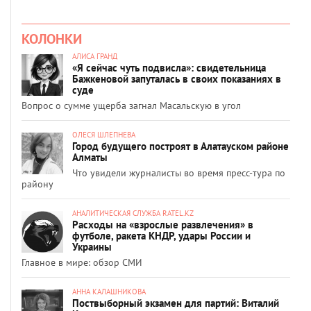
КОЛОНКИ
АЛИСА ГРАНД
«Я сейчас чуть подвисла»: свидетельница
Бажкеновой запуталась в своих показаниях в
суде
Вопрос о сумме ущерба загнал Масальскую в угол
ОЛЕСЯ ШЛЕПНЕВА
Город будущего построят в Алатауском районе
Алматы
Что увидели журналисты во время пресс-тура по
району
АНАЛИТИЧЕСКАЯ СЛУЖБА RATEL.KZ
Расходы на «взрослые развлечения» в
футболе, ракета КНДР, удары России и
Украины
Главное в мире: обзор СМИ
АННА КАЛАШНИКОВА
Поствыборный экзамен для партий: Виталий