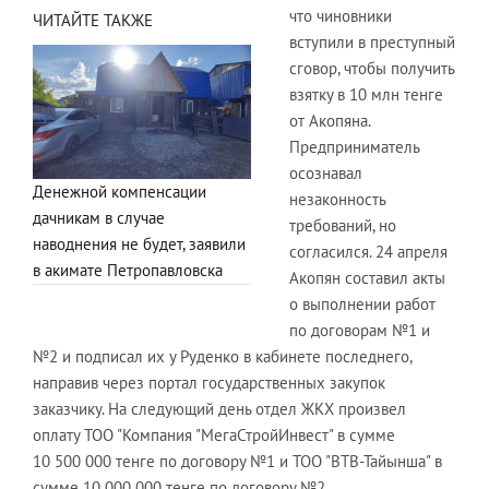
что чиновники
ЧИТАЙТЕ ТАКЖЕ
вступили в преступный
сговор, чтобы получить
взятку в 10 млн тенге
от Акопяна.
Предприниматель
осознавал
Денежной компенсации
незаконность
дачникам в случае
требований, но
наводнения не будет, заявили
согласился. 24 апреля
в акимате Петропавловска
Акопян составил акты
о выполнении работ
по договорам №1 и
№2 и подписал их у Руденко в кабинете последнего,
направив через портал государственных закупок
заказчику. На следующий день отдел ЖКХ произвел
оплату ТОО "Компания "МегаСтройИнвест" в сумме
10 500 000 тенге по договору №1 и ТОО "ВТВ-Тайынша" в
сумме 10 000 000 тенге по договору №2.