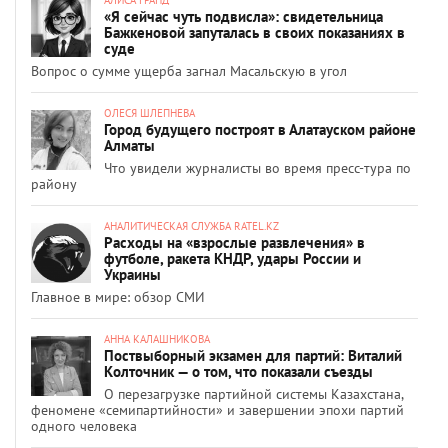
«Я сейчас чуть подвисла»: свидетельница
Бажкеновой запуталась в своих показаниях в
суде
Вопрос о сумме ущерба загнал Масальскую в угол
ОЛЕСЯ ШЛЕПНЕВА
Город будущего построят в Алатауском районе
Алматы
Что увидели журналисты во время пресс-тура по
району
АНАЛИТИЧЕСКАЯ СЛУЖБА RATEL.KZ
Расходы на «взрослые развлечения» в
футболе, ракета КНДР, удары России и
Украины
Главное в мире: обзор СМИ
АННА КАЛАШНИКОВА
Поствыборный экзамен для партий: Виталий
Колточник — о том, что показали съезды
О перезагрузке партийной системы Казахстана,
феномене «семипартийности» и завершении эпохи партий
одного человека