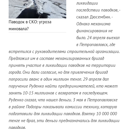
ликвидации
последствии паводков
, -
сказал Дюсембин. -
Паводок в СКО: угроза
Однако механизма
миновала?
финансирования не
было. 24 апреля выехал
в Петропавловск, где
встретился с
руководителями строительной организации.
П
редложил им в составе механизированных бригад
принять участие в ликвидации паводков на территории
города. Они дали согласие, но для привлечения бригад
попросили аванс в один миллион тенге. 29 апреля дал
поручение Руденко найти предпринимателей, кто может
занять 10-15 миллионов с возвратом в последующем.
Руденко сказал, что нашел деньги. 3 мая в Петропавловске
в районе Подгоры показывали комиссии технику, которую
подготовили для ликвидации паводков. Взятку 10 000 000
тенге не брал, эти деньги предназначались для ликвидации
паводков.