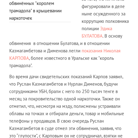
обвинённых "королем
фигурировали в деле
трамадола" в крышевании
ныне осужденного за
наркоточек
коррупцию полковника
полиции
Эдика
БУЛАТОВА
. В основу
обвинения в отношении Булатова, и в отношении
Казмагамбетова и Дименова легли
показания Николая
КАРПОВА
, более известного в Уральске как "король
трамадола".
Во время дачи свидетельских показаний Карпов заявил,
что Руслан Казмагамбетов и Нурлан Дименов, будучи
сотрудниками УБН, брали с него по 250 тысяч тенге в
месяц за покровительство одной наркоточки. Также он
отметил, что, несмотря на мзду, полисмены устраивали
облавы на точках и отбирали деньги, товар и мобильные
телефоны у продавцов. В свою очередь Руслан
Казмагамбетов в суде отмел эти обвинения, заявив, что
это “глупости”, с Карповым он не сотрудничал, взятки не