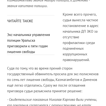
Казмагамбетова звания майора полиции, а Дименова -
звания капитана полиции
.
Кроме всего прочего,
судья вынесла частное
ЧИТАЙТЕ ТАКЖЕ
постановление в адрес
начальника ДП ЗКО за
Экс-начальника управления
отсутствие
полиции Уральска
профилактики среди
приговорили к пяти годам
подчинённых
лишения свободы
коррупционных
правонарушений.
Судя по тому, что во время прений сторон
государственный обвинитель просила для экс-полисменов
по семь лет лишения свободы, Казмагамбетов и Дименов
ещё легко отделались. Сразу же после оглашения
приговора судья разъяснила принятое решение:
- Свидетельские показания Николая Карпова были учтены,
его показания согласуются с перечислениями на карту.