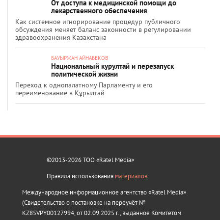
От доступа к медицинской помощи до
лекарственного обеспечения
Как системное игнорирование процедур публичного
обсуждения меняет баланс законности в регулировании
здравоохранения Казахстана
БАУЫРЖАН АЙНАБЕКОВ
Национальный курултай и перезапуск
политической жизни
Переход к однопалатному Парламенту и его
переименование в Құрылтай
©2013-2026 ТОО «Ratel Media»
Правила использования
материалов
Международное информационное агентство «Ratel Media»
(Свидетельство о постановке на переучёт №
KZ85VPY00127994, от 02.09.2025 г., выданное Комитетом