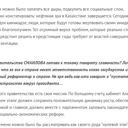
 можно было залатать все дыры, подкупить все социальные слои,
о констатировать: нефтяная эра в Казахстане завершается. Сегодня
дти камикадзе, люди, которые будут готовы жертвовать своим имид
 благополучием. Тот огромный ворох проблем, которые реально ст
 предстоит решить в предстоящие годы требуют от властей соверше
зентации.
авительство СМАИЛОВА готово к такому повороту сложности? Ли
 что за все в стране несет ответственность глава государства и
ый реформатор в стране. Не зря ведь кое-кто говорит о “пустоте”
странство вокруг президента...
дого правительства есть своя миссия. По большому счету, кабинет Ал
ем этапе должен сохранить положительную динамику роста, обесп
икой и главное, должен вместе с парламентом заложить законодат
оциально-экономических реформ.
ени можно было бы рассматривать как своего рода “нулевой этап”