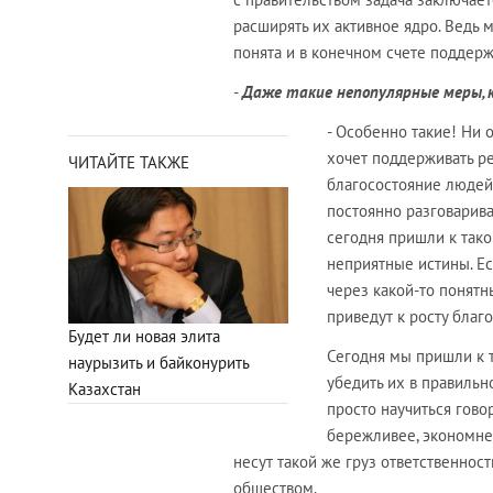
расширять их активное ядро. Ведь 
понята и в конечном счете поддер
-
Даже такие непопулярные меры, 
- Особенно такие! Ни о
хочет поддерживать р
ЧИТАЙТЕ ТАКЖЕ
благосостояние людей.
постоянно разговарива
сегодня пришли к тако
неприятные истины. Ес
через какой-то понятн
приведут к росту благ
Будет ли новая элита
Сегодня мы пришли к т
наурызить и байконурить
убедить их в правиль
Казахстан
просто научиться гово
бережливее, экономнее
несут такой же груз ответственнос
обществом.