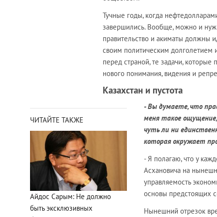
Тучные годы, когда нефтедолларами
завершились. Вообще, можно и нужн
правительство и акиматы должны и
своим политическим долголетием и
перед страной, те задачи, которые
нового понимания, видения и репре
Казахстан и пустота
- Вы думаете, что пр
меня такое ощущение,
ЧИТАЙТЕ ТАКЖЕ
чуть ли ни единственн
которая окружает про
- Я полагаю, что у каж
Асхановича на нынешн
управляемость эконом
основы предстоящих с
Айдос Сарым: Не должно
быть эксклюзивных
Нынешний отрезок врем