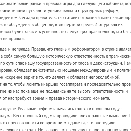
конодательные рамки и правила игры для следующего кабинета, ко
воими телами путь институциональных и структурных реформ,
идентом. Сегодня правительство готовит огромный пакет законопр
ыто обсуждены в обществе, в экспертной среде. И от уровня их
елом будет зависеть успешность следующих правительств, кто бы 
а ни пришли.
равда, и неправда. Правда, что главным реформатором в стране являе
на себя самую большую историческую ответственность в трагически
о сути спас нашу государственность от хаоса и деконструкции. На
дирован, обладает действительно мощным международным и полит
он искренне верит в то, что делает и обладает непоколебимой,
т на то, чтобы ломать инерцию госаппарата и последовательно пров
огие из нас пока еще не поднялись на те высоты ответственности и
 от нас требуют время и правда исторического момента.
и другое. Реальные реформы начались только в прошлом году с
ндума. Весь прошлый год мы проводили электоральные кампании. 
 их спрессованности во времени мы даже где-то опередили
 девяностые годы. Но главное, мы вернулись в пространство и вре