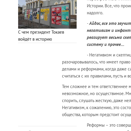
Истории. Все, что про
надолго.
-
Айдос, все это звучи
негативизм и инфанти
С чем президент Токаев
реагирует весьма ске
войдёт в историю
систему и прочее
...
- Негативизм и скепти
разочаровывалось, что имеет право
делами и реформами, когда даже с
считаться с их правилами, пусть и 
Тем сложнее и тем ответственнее м
невозможное, но осуществимое. Мно
спорить, слушать жесткую, даже не
Негативизм, к сожалению, это сост
общества, которым предстоит осу
Реформы – это соверше