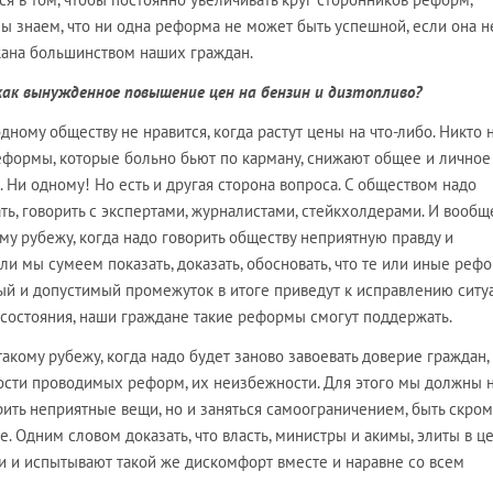
мы знаем, что ни одна реформа не может быть успешной, если она н
жана большинством наших граждан.
как вынужденное повышение цен на бензин и дизтопливо?
дному обществу не нравится, когда растут цены на что-либо. Никто 
еформы, которые больно бьют по карману, снижают общее и личное
 Ни одному! Но есть и другая сторона вопроса. С обществом надо
ть, говорить с экспертами, журналистами, стейкхолдерами. И вообщ
му рубежу, когда надо говорить обществу неприятную правду и
ли мы сумеем показать, доказать, обосновать, что те или иные реф
ый и допустимый промежуток в итоге приведут к исправлению ситу
осостояния, наши граждане такие реформы смогут поддержать.
акому рубежу, когда надо будет заново завоевать доверие граждан,
ности проводимых реформ, их неизбежности. Для этого мы должны 
рить неприятные вещи, но и заняться самоограничением, быть скром
. Одним словом доказать, что власть, министры и акимы, элиты в ц
ти и испытывают такой же дискомфорт вместе и наравне со всем