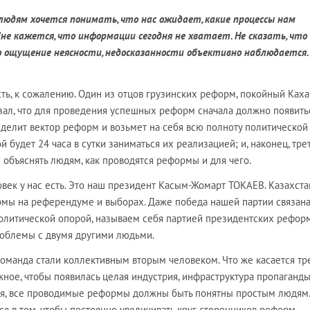
в людям хочется понимать, что нас ожидает, какие процессы нам
не кажется, что информации сегодня не хватает. Не сказать, что
о ощущение неясности, недосказанности объективно наблюдается.
сть, к сожалению. Один из отцов грузинских реформ, покойный Каха
зал, что для проведения успешных реформ сначала должно появить
делит вектор реформ и возьмет на себя всю полноту политической
й будет 24 часа в сутки заниматься их реализацией; и, наконец, трет
и объяснять людям, как проводятся реформы и для чего.
век у нас есть. Это наш президент Касым-Жомарт ТОКАЕВ. Казахст
мы на референдуме и выборах. Даже победа нашей партии связана 
олитической опорой, называем себя партией президентских реформ.
проблемы с двумя другими людьми.
команда стали коллективным вторым человеком. Что же касается тр
жное, чтобы появилась целая индустрия, инфраструктура пропаганды
ия, все проводимые реформы должны быть понятны простым людям
ся в том, чтобы постоянно увеличивать круг сторонников реформ,