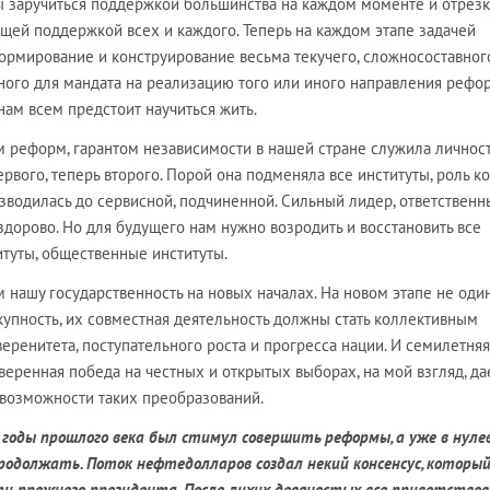
бы заручиться поддержкой большинства на каждом моменте и отрезке
щей поддержкой всех и каждого. Теперь на каждом этапе задачей
ормирование и конструирование весьма текучего, сложносоставног
ного для мандата на реализацию того или иного направления рефор
 нам всем предстоит научиться жить.
м реформ, гарантом независимости в нашей стране служила личнос
ервого, теперь второго. Порой она подменяла все институты, роль к
зводилась до сервисной, подчиненной. Сильный лидер, ответственн
здорово. Но для будущего нам нужно возродить и восстановить все
туты, общественные институты.
 нашу государственность на новых началах. На новом этапе не оди
окупность, их совместная деятельность должны стать коллективным
еренитета, поступательного роста и прогресса нации. И семилетняя
уверенная победа на честных и открытых выборах, на мой взгляд, да
 возможности таких преобразований.
е годы прошлого века был стимул совершить реформы, а уже в нуле
одолжать. Поток нефтедолларов создал некий консенсус, которы
и прежнего президента. После лихих девяностых все приветство