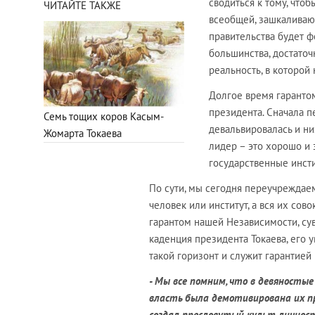
сводиться к тому, что
ЧИТАЙТЕ ТАКЖЕ
всеобщей, зашкаливаю
правительства будет ф
большинства, достаточ
реальность, в которой
Долгое время гаранто
президента. Сначала п
Семь тощих коров Касым-
девальвировалась и ни
Жомарта Токаева
лидер – это хорошо и 
государственные инсти
По сути, мы сегодня переучреждаем
человек или институт, а вся их сов
гарантом нашей Независимости, сув
каденция президента Токаева, его 
такой горизонт и служит гарантией
- Мы все помним, что в девяносты
власть была демотивирована их пр
создал пресловутый культ личност