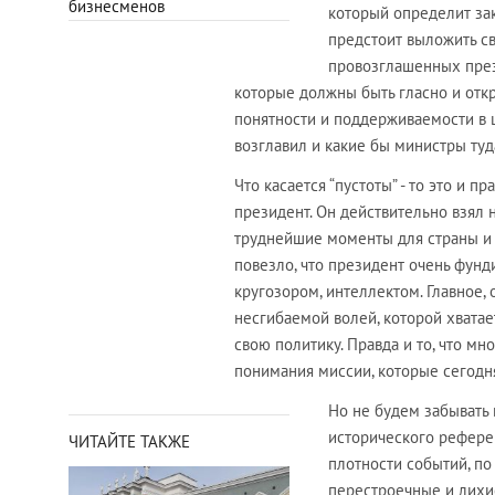
бизнесменов
который определит за
предстоит выложить с
провозглашенных през
которые должны быть гласно и откр
понятности и поддерживаемости в ц
возглавил и какие бы министры туд
Что касается “пустоты” - то это и п
президент. Он действительно взял 
труднейшие моменты для страны и п
повезло, что президент очень фун
кругозором, интеллектом. Главное, 
несгибаемой волей, которой хватае
свою политику. Правда и то, что мн
понимания миссии, которые сегодня
Но не будем забывать 
исторического рефере
ЧИТАЙТЕ ТАКЖЕ
плотности событий, по
перестроечные и лихие