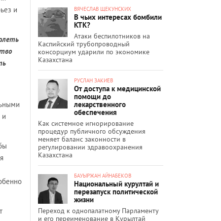
рьез и
ВЯЧЕСЛАВ ЩЕКУНСКИХ
В чьих интересах бомбили
КТК?
Атаки беспилотников на
долеть
Каспийский трубопроводный
ство
консорциум ударили по экономике
Казахстана
ть
РУСЛАН ЗАКИЕВ
От доступа к медицинской
помощи до
лекарственного
льными
обеспечения
 и
Как системное игнорирование
процедур публичного обсуждения
меняет баланс законности в
бы
регулировании здравоохранения
Казахстана
ия
БАУЫРЖАН АЙНАБЕКОВ
собенно
Национальный курултай и
перезапуск политической
жизни
Переход к однопалатному Парламенту
т
и его переименование в Құрылтай