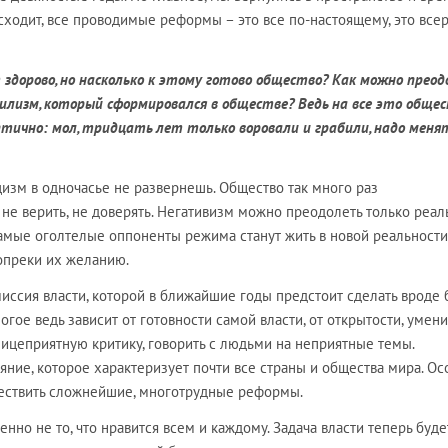
исходит, все проводимые реформы – это все по-настоящему, это все
т здорово, но насколько к этому готово общество? Как можно прео
лизм, который сформировался в обществе? Ведь на все это обще
птично: мол, тридцать лет только воровали и грабили, надо меня
цизм в одночасье не развернешь. Общество так много раз
 не верить, не доверять. Негативизм можно преодолеть только реа
амые оголтелые оппоненты режима станут жить в новой реальности
вопреки их желанию.
иссия власти, которой в ближайшие годы предстоит сделать вроде 
гое ведь зависит от готовности самой власти, от открытости, умен
лицеприятную критику, говорить с людьми на неприятные темы.
ояние, которое характеризует почти все страны и общества мира. О
ществить сложнейшие, многотрудные реформы.
нно не то, что нравится всем и каждому. Задача власти теперь буде