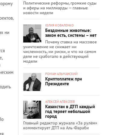
Политические реформы, громкие суды
торому
и аферы на миллиарды — главные
новости недели
оектов,
ЮЛИЯ КОВАЛЕНКО
Бездомные животные:
их ни
закон есть, системы – нет
Почему ставка на массовое
уничтожение не снижает ни
тся
численность, ни риски, и что на самом
деле не сработало в действующей
е,
модели
м
ическим
РОМАН АЛЬМАНСКИЙ
Криптоплатеж при
Президенте
одить
АЛЕКСЕЙ АЛЕКСЕЕВ
Казахстан в ДТП каждый
год теряет небольшой
город
По
Главный редактор журнала «За рулём»
комментирует ДТП на Аль-Фараби
мя