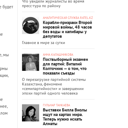
Что увидели журналисты во время
пресс-тура по району
е будет
АНАЛИТИЧЕСКАЯ СЛУЖБА RATEL.KZ
Корабли-призраки Второй
мировой войны, 48 часов
без воды и капибары у
не
депутатов
Главное в мире за сутки
е, мы
АННА КАЛАШНИКОВА
Поствыборный экзамен
для партий: Виталий
Колточник — о том, что
ормы
показали съезды
ации,
О перезагрузке партийной системы
Казахстана, феномене
«семипартийности» и завершении
эпохи партий одного человека
не
ГУЛЬНАР ТАНКАЕВА
нее,
Выставки Билла Виолы
елом
ищут на картах мира.
Теперь нужно искать
Алматы