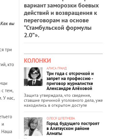
вариант заморозки боевых
действий и возвращения к
переговорам на основе
 Как вы
“Стамбульской формулы
2.0”».
ся три
КОЛОНКИ
ий, кто
АЛИСА ГРАНД
Три года с отсрочкой и
запрет на профессию -
анцы
приговор журналистке
Александре Алёховой
с тем,
Защита утверждала, что сведения,
 У нас,
ставшие причиной уголовного дела, уже
находились в открытом доступе
етьего
ОЛЕСЯ ШЛЕПНЕВА
Город будущего построят
 и
в Алатауском районе
. Наша
Алматы