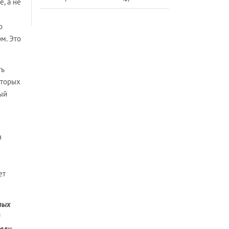
, а не
о
м. Это
ть
оторых
ый
н
ет
вых
й
вали