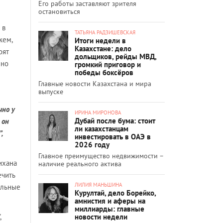
Его работы заставляют зрителя
остановиться
 в
ТАТЬЯНА РАДЗИШЕВСКАЯ
жем,
Итоги недели в
Казахстане: дело
оят
дольщиков, рейды МВД,
нно
громкий приговор и
победы боксёров
Главные новости Казахстана и мира
выпуске
чно у
ИРИНА МИРОНОВА
Дубай после бума: стоит
 он
ли казахстанцам
,
инвестировать в ОАЭ в
2026 году
Главное преимущество недвижимости –
ихана
наличие реального актива
ечить
ЛИЛИЯ МАНЬШИНА
ельные
Курултай, дело Борейко,
амнистия и аферы на
миллиарды: главные
новости недели
,