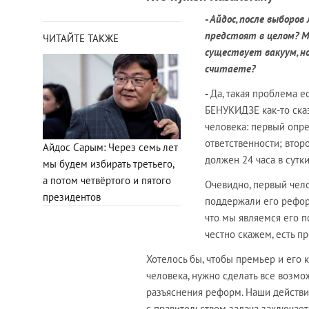
- Айдос, после выборо
предстоят в целом? М
ЧИТАЙТЕ ТАКЖЕ
существует вакуум, н
считаете?
-
Да, такая проблема е
БЕНУКИДЗЕ как-то ска
человека: первый опре
ответственности; второ
Айдос Сарым: Через семь лет
должен 24 часа в сутк
мы будем избирать третьего,
а потом четвёртого и пятого
Очевидно, первый чело
президентов
поддержали его рефор
что мы являемся его п
честно скажем, есть 
Хотелось бы, чтобы премьер и его 
человека, нужно сделать все возмо
разъяснения реформ. Наши действ
с правительством задача заключает