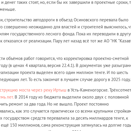
и денег таких стоят, но, если бы их завершили в проектные сроки, т
 меньше.
и, строительство автодороги в объезд Осиновского перевала было
то совершенно неожиданно для властей и строителей выяснилось, ч
млям государственного лесного фонда. Пока их переводили в друг
 отказался от реализации. Пару лет назад всё тот же АО "НК "Каза
ти объёмов работ говорится, что корректировка проектно-сметной
ду (в ценах 4 квартала, версия 22.4.1). В документах уже разыгран
реализации проекта выделен всего один миллион тенге. И по шесть
едующих лет. То есть закончат в лучшем случае дорогу в 2025 году.
струкцию моста через реку Иртыш
в Усть-Каменогорске. Трёхсотме
емь лет.
В 2014 году из бюджета выделили около двух с половиной
ить ремонт за два года. Но не вышло. Проект постоянно
вались, как это случается практически со всеми крупными стройка
х государством средств перевалила за десять миллиардов тенге, к
 ещё 150 миллионов, сама реконструкция затянулась на долгие годы