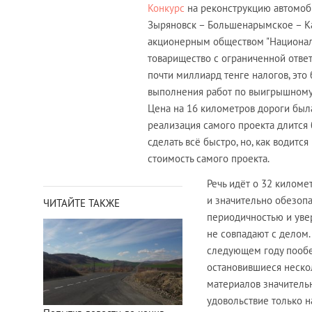
Конкурс
на реконструкцию автомоби
Зыряновск – Большенарымское – Ка
акционерным обществом "Националь
товарищество с ограниченной ответ
почти миллиард тенге налогов, это
выполнения работ по выигрышному 
Цена на 16 километров дороги был
реализация самого проекта длится б
сделать всё быстро, но, как водится
стоимость самого проекта.
Речь идёт о 32 киломе
и значительно обезопа
ЧИТАЙТЕ ТАКЖЕ
периодичностью и увер
не совпадают с делом. 
следующем году пообещ
остановившиеся несколь
материалов значительн
удовольствие только н