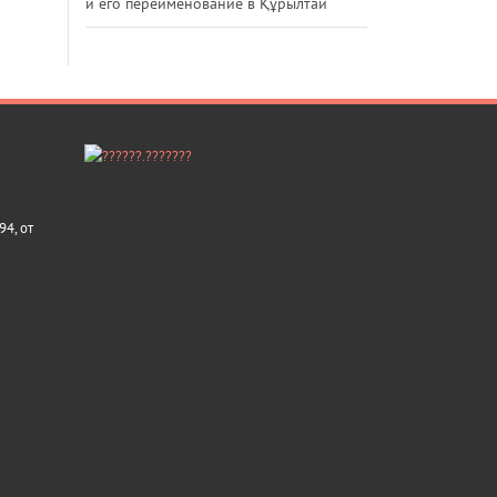
и его переименование в Құрылтай
4, от