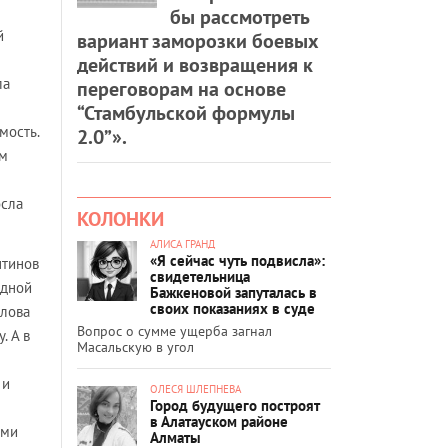
бы рассмотреть
й
вариант заморозки боевых
действий и возвращения к
ла
переговорам на основе
“Стамбульской формулы
мость.
2.0”».
ом
осла
КОЛОНКИ
АЛИСА ГРАНД
«Я сейчас чуть подвисла»:
нтинов
свидетельница
идной
Бажкеновой запуталась в
своих показаниях в суде
слова
Вопрос о сумме ущерба загнал
. А в
Масальскую в угол
 и
ОЛЕСЯ ШЛЕПНЕВА
Город будущего построят
в Алатауском районе
ами
Алматы