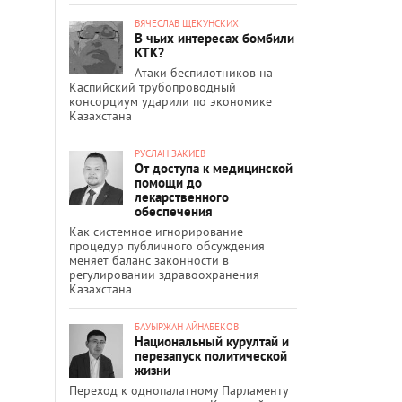
ВЯЧЕСЛАВ ЩЕКУНСКИХ
В чьих интересах бомбили
КТК?
Атаки беспилотников на
Каспийский трубопроводный
консорциум ударили по экономике
Казахстана
РУСЛАН ЗАКИЕВ
От доступа к медицинской
помощи до
лекарственного
обеспечения
Как системное игнорирование
процедур публичного обсуждения
меняет баланс законности в
регулировании здравоохранения
Казахстана
БАУЫРЖАН АЙНАБЕКОВ
Национальный курултай и
перезапуск политической
жизни
Переход к однопалатному Парламенту