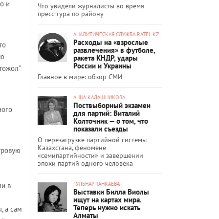
о и
Что увидели журналисты во время
пресс-тура по району
АНАЛИТИЧЕСКАЯ СЛУЖБА RATEL.KZ
Расходы на «взрослые
то
развлечения» в футболе,
ую
ракета КНДР, удары
России и Украины
втожол"
Главное в мире: обзор СМИ
АННА КАЛАШНИКОВА
Поствыборный экзамен
ного
для партий: Виталий
Колточник — о том, что
показали съезды
О перезагрузке партийной системы
Казахстана, феномене
тровую
«семипартийности» и завершении
эпохи партий одного человека
ГУЛЬНАР ТАНКАЕВА
ми в
Выставки Билла Виолы
ищут на картах мира.
Теперь нужно искать
, а сам
Алматы