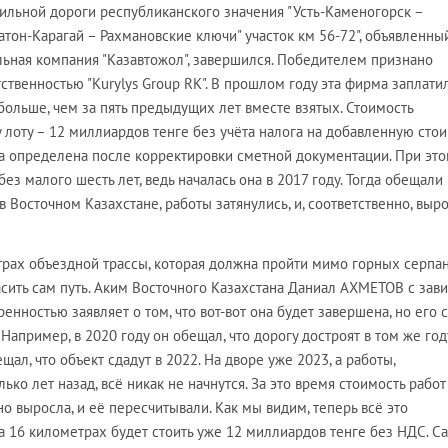
льной дороги республиканского значения "Усть-Каменогорск –
тон-Карагай – Рахмановские ключи" участок км 56-72", объявленны
ная компания "Казавтожол", завершился. Победителем признано
ственностью "Kurylys Group RK". В прошлом году эта фирма заплати
 больше, чем за пять предыдущих лет вместе взятых. Стоимость
лоту – 12 миллиардов тенге без учёта налога на добавленную стои
а определена после корректировки сметной документации. При эт
ез малого шесть лет, ведь началась она в 2017 году. Тогда обещали
 в Восточном Казахстане, работы затянулись, и, соответственно, выр
трах объездной трассы, которая должна пройти мимо горных серпа
сить сам путь. Аким Восточного Казахстана Даниал АХМЕТОВ с зав
енностью заявляет о том, что вот-вот она будет завершена, но его 
Например, в 2020 году он обещал, что дорогу достроят в том же году
ал, что объект сдадут в 2022. На дворе уже 2023, а работы,
ко лет назад, всё никак не начнутся. За это время стоимость работ
о выросла, и её пересчитывали. Как мы видим, теперь всё это
а 16 километрах будет стоить уже 12 миллиардов тенге без НДС. С