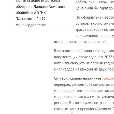
Попытка довести до конца
работы очень сложные 
обещание Даниала Ахметова
цена была бы гораздо
обойдётся АО "НК
По официальной верси
"Казавтожол" в 12
остановлено, потому ч
миллиардов тенге
трасса проходит по зе
юрисдикцию, подрядчик
искал нового, но так и не нашёл.
В пояснительной записке к ведомос
документации произведена в 2022 го
лота написано, что на первый год 
миллиардов на каждый из двух посл
Ситуация сильно напоминает
рекон
переправу ремонтировали целых
с
миллиардов тенге и обещали законч
модернизировался, а сметы увеличи
регионе. В итоге сумма потраченны
которым затем пришлось "докинуть"