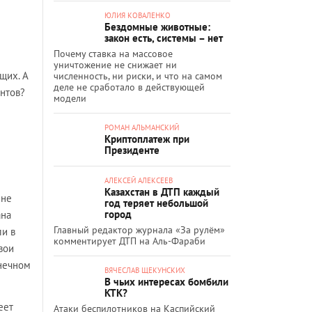
ЮЛИЯ КОВАЛЕНКО
Бездомные животные:
закон есть, системы – нет
Почему ставка на массовое
уничтожение не снижает ни
щих. А
численность, ни риски, и что на самом
деле не сработало в действующей
антов?
модели
РОМАН АЛЬМАНСКИЙ
Криптоплатеж при
Президенте
АЛЕКСЕЙ АЛЕКСЕЕВ
Казахстан в ДТП каждый
 не
год теряет небольшой
город
ана
Главный редактор журнала «За рулём»
ли в
комментирует ДТП на Аль-Фараби
вои
онечном
ВЯЧЕСЛАВ ЩЕКУНСКИХ
В чьих интересах бомбили
КТК?
еет
Атаки беспилотников на Каспийский