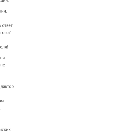
кции.
нии.
у ответ
угого?
еля!
ы и
 не
едактор
ом
.
ийских