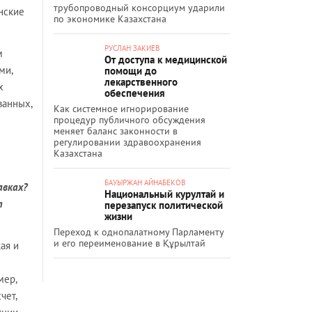
трубопроводный консорциум ударили
нские
по экономике Казахстана
РУСЛАН ЗАКИЕВ
м
От доступа к медицинской
ми,
помощи до
лекарственного
х
обеспечения
ванных,
Как системное игнорирование
процедур публичного обсуждения
меняет баланс законности в
регулировании здравоохранения
Казахстана
БАУЫРЖАН АЙНАБЕКОВ
авках?
Национальный курултай и
т
перезапуск политической
жизни
Переход к однопалатному Парламенту
и его переименование в Құрылтай
ая и
мер,
чет,