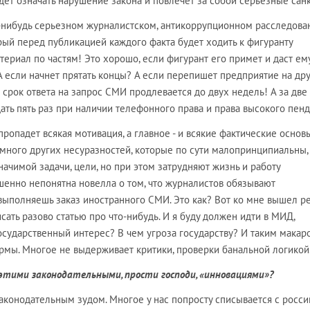
удет означать нарушение закона и повлечет за собой серьезные сан
о-нибудь серьезном журналистском, антикоррупционном расследова
рый перед публикацией каждого факта будет ходить к фигуранту
териал по частям! Это хорошо, если фигурант его примет и даст ем
 А если начнет прятать концы? А если перепишет предприятие на др
срок ответа на запрос СМИ продлевается до двух недель! А за две
ть пять раз при наличии телефонного права и права высокого пенд
пропадет всякая мотивация, а главное - и всякие фактические основ
и много других несуразностей, которые по сути малопринципиальны,
ачимой задачи, цели, но при этом затрудняют жизнь и работу
шенно непонятна новелла о том, что журналистов обязывают
 выполняешь заказ иностранного СМИ. Это как? Вот ко мне вышел р
сать разово статью про что-нибудь. И я буду должен идти в МИД,
осударственный интерес? В чем угроза государству? И таким макар
рмы. Многое не выдерживает критики, проверки банальной логикой
 этими законодательными, прости господи, «инновациями»?
 законодательным зудом. Многое у нас попросту списывается с росс