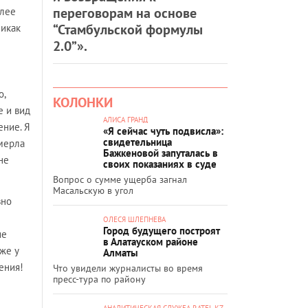
переговорам на основе
олее
“Стамбульской формулы
никак
2.0”».
о,
КОЛОНКИ
е и вид
АЛИСА ГРАНД
ение. Я
«Я сейчас чуть подвисла»:
свидетельница
умерла
Бажкеновой запуталась в
не
своих показаниях в суде
Вопрос о сумме ущерба загнал
Масальскую в угол
вно
ОЛЕСЯ ШЛЕПНЕВА
Город будущего построят
ие
в Алатауском районе
же у
Алматы
ения!
Что увидели журналисты во время
пресс-тура по району
АНАЛИТИЧЕСКАЯ СЛУЖБА RATEL.KZ