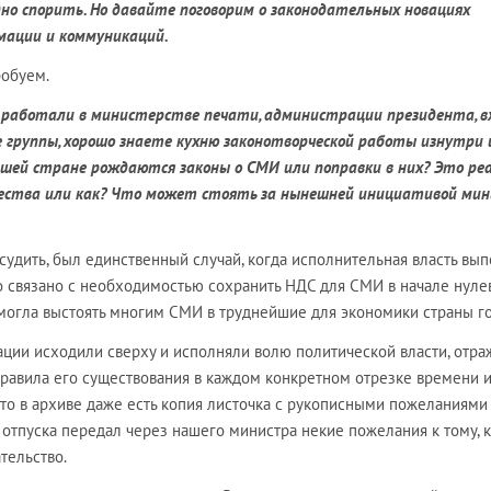
удно спорить. Но давайте поговорим о законодательных новациях
ации и коммуникаций.
робуем.
ы работали в министерстве печати, администрации президента, в
е группы, хорошо знаете кухню законотворческой работы изнутри 
 нашей стране рождаются законы о СМИ или поправки в них? Это ре
ества или как? Что может стоять за нынешней инициативой ми
 судить, был единственный случай, когда исполнительная власть вы
о связано с необходимостью сохранить НДС для СМИ в начале нуле
омогла выстоять многим СМИ в труднейшие для экономики страны г
ации исходили сверху и исполняли волю политической власти, отра
правила его существования в каждом конкретном отрезке времени 
-то в архиве даже есть копия листочка с рукописными пожеланиями
о отпуска передал через нашего министра некие пожелания к тому, 
тельство.