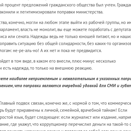
ный процент предложений гражданского общества был учтен. Гражда
законили и легитимизировали поправки министерства.
ва, конечно, могли на любом этапе выйти из рабочей группы, но и
 парламент, власть не монолит, вы еще можете поработать с депутата
иса или сената. Надежды ведь не только юношей питают, но и наши
оправить ситуацию без общей солидарности, без каких-то организо
огам: не-ре-аль-но! А их нет и пока не предвидится.
ойдет в том виде, в каком его внесли, плюс-минус несколько
и есть надежда, то только на внешнюю реакцию.
таете наиболее неприемлемым и нежелательным в указанных попр
нением, что поправки являются очередной удавкой для СМИ и губя
 Главный подвох связан, конечно же, с нормой о том, что коммерческ
рь будут приравнены к личной, семейной, врачебной тайнам! Если
простой язык, будет следующее: если журналист или издание, напри
ние, где укажут, что коррупционер перечислил деньги на такой-то с