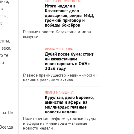
мики,
ТАТЬЯНА РАДЗИШЕВСКАЯ
Итоги недели в
в.
Казахстане: дело
дольщиков, рейды МВД,
есы,
громкий приговор и
 в
победы боксёров
Главные новости Казахстана и мира
выпуске
енты,
веса,
ИРИНА МИРОНОВА
Дубай после бума: стоит
о те
ли казахстанцам
ой
инвестировать в ОАЭ в
2026 году
Главное преимущество недвижимости –
наличие реального актива
ЛИЛИЯ МАНЬШИНА
Курултай, дело Борейко,
амнистия и аферы на
миллиарды: главные
новости недели
ана. По
Политические реформы, громкие суды
и аферы на миллиарды — главные
Всегда
новости недели