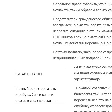
моральное право говорить, что эн
активисты таким образом только у
Представители гражданского общест
всегда можно сказать: ребята, есть
исправить ситуацию в стенах мажил
НПОшников. Грех не пытаться! Но п
активных действий нереально. По сл
Поэтому, полагаю, законопроект пр
непринципиальных поправок. Если 
- А что вы лично счи
Вы тоже согласны с м
ЧИТАЙТЕ ТАКЖЕ
журналистику?
- Пожалуй, соглашусь!
Главный редактор газеты
банковская тайны тепе
«Трибуна. Саяси калам»
перевести все это на 
опасается за свою жизнь
опубликуют расследова