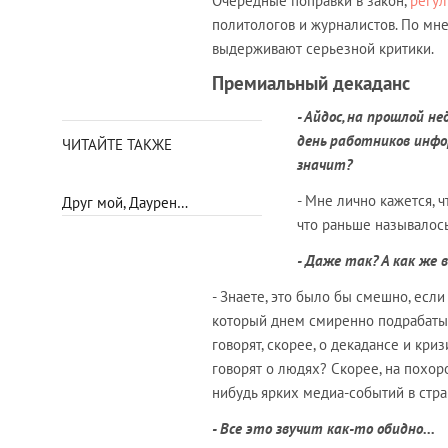
Очередные поправки в закон,
регул
политологов и журналистов. По м
выдерживают серьезной критики.
Премиальный декаданс
- Айдос, на прошлой 
день работников инфо
ЧИТАЙТЕ ТАКЖЕ
значит?
- Мне лично кажется, 
Друг мой, Даурен…
что раньше называлос
- Даже так? А как же 
- Знаете, это было бы смешно, есл
который днем смиренно подрабаты
говорят, скорее, о декадансе и кр
говорят о людях? Скорее, на похоро
нибудь ярких медиа-событий в стра
- Все это звучит как-то обидно...