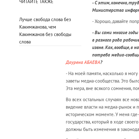
ЧИТАЙТЕ ТАКЖЕ
- С этим, конечно, тр
Министерства информ
Лучше свобода слова без
- Хорошо, давайте поп
Какимжанова, чем
- Вы сами многие год
Какимжанов без свободы
в разного рода рабочи
слова
извне. Как, вообще, в
потреба медиа-сообщ
Даурена АБАЕВА
?
- На моей памяти, насколько я могу
заветы медиа-сообщества. Это был
Эта мера, вне всякого сомнения, п
Во всех остальных случаях все нов
видение власти на медиа-рынок и 
историческом моменте. У меня где
государства, который в ходе своег
должны быть изменения в законода