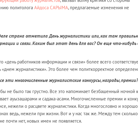
ирующий работу журналистов
, вызвал волну критики со стороны
нению политолога
Айдоса САРЫМА
, предлагаемые изменения не
неделе страна отметила День журналистики или, как там правильн
рмации и связи. Каким был этот день для вас? Он еще что-нибудь 
что «день работников информации и связи» более всего соответствуе
ь «днем журналистики». Это более чем политкорректное определен
все эти многочисленные журналистские конкурсы, награды, премии?
и бы не было так грустно. Все это напоминает безбашенный ночной к
вает ауызашарами и садака-асами. Многочисленные премии и конк
изисе, нежели о расцвете журналистики. Когда многословно и хорошо
нах ведь, нежели при жизни. Вот и у нас так же. Между тем сколько
не почти нет, новых имен не появляется.