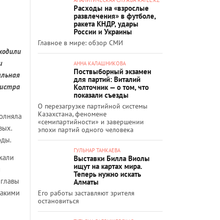
Расходы на «взрослые
развлечения» в футболе,
ракета КНДР, удары
России и Украины
Главное в мире: обзор СМИ
ходили
и
АННА КАЛАШНИКОВА
Поствыборный экзамен
альная
для партий: Виталий
нистра
Колточник — о том, что
показали съезды
О перезагрузке партийной системы
Казахстана, феномене
полняла
«семипартийности» и завершении
вых.
эпохи партий одного человека
оды.
ГУЛЬНАР ТАНКАЕВА
жали
Выставки Билла Виолы
ищут на картах мира.
и
Теперь нужно искать
 главы
Алматы
какими
Его работы заставляют зрителя
остановиться