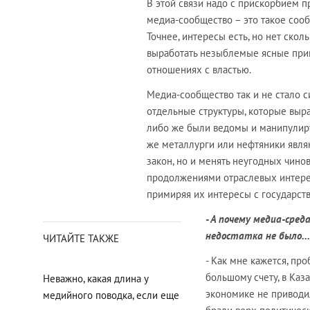
В этой связи надо с прискорбием п
медиа-сообщество – это такое соо
Точнее, интересы есть, но нет скол
выработать незыблемые ясные прин
отношениях с властью.
Медиа-сообщество так и не стало с
отдельные структуры, которые выр
либо же были ведомы и манипулируе
же металлурги или нефтяники явля
закон, но и менять неугодных чино
продолжениями отраслевых интерес
примиряя их интересы с государст
- А почему медиа-сред
недостатка не было...
ЧИТАЙТЕ ТАКЖЕ
- Как мне кажется, про
большому счету, в Каз
Неважно, какая длина у
экономике не приводи
медийного поводка, если еще