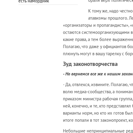
брали верх политичес
есть намордник
К тому же, надо честн
атавизмы прошлого. Ле
«организаторы и пропагандисты», «
остаются системоорганизующими в 
какие права, а тем более выраженн
Полагаю, что даже у официантов бо
плюнуть могут в вашу тарелку с бор
Зуд законотворчества
- Но вернемся все же к нашим закон
- Да, отвлекся, извините. Полагаю,
волю медиа-сообщества, а понимани
приказом министра рабочая группа,
ней, конечно, и те, кто представля
варианты норм, но кто их готов бы
итоге попали в тот законопроект, 
Небольшие непринципиальные реда