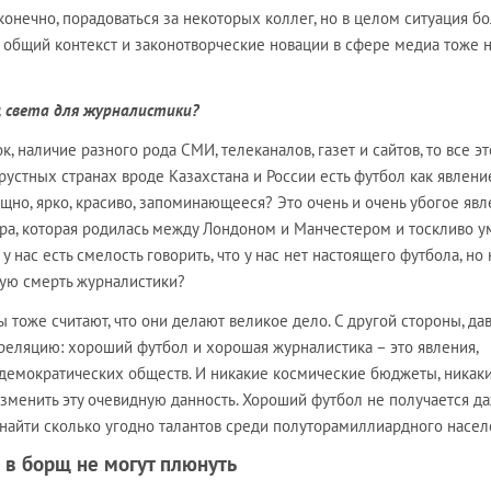
, конечно, порадоваться за некоторых коллег, но в целом ситуация б
, общий контекст и законотворческие новации в сфере медиа тоже 
ец света для журналистики?
, наличие разного рода СМИ, телеканалов, газет и сайтов, то все эт
грустных странах вроде Казахстана и России есть футбол как явлени
лищно, ярко, красиво, запоминающееся? Это очень и очень убогое явл
игра, которая родилась между Лондоном и Манчестером и тоскливо 
 нас есть смелость говорить, что у нас нет настоящего футбола, но 
ную смерть журналистики?
 тоже считают, что они делают великое дело. С другой стороны, да
еляцию: хороший футбол и хорошая журналистика – это явления,
демократических обществ. И никакие космические бюджеты, никак
зменить эту очевидную данность. Хороший футбол не получается да
т найти сколько угодно талантов среди полуторамиллиардного насел
в борщ не могут плюнуть