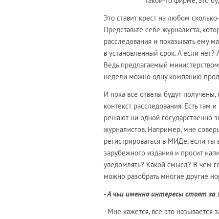
такой-то фирме, это б
Это ставит крест на любом скольк
Представьте себе журналиста, кото
расследования и показывать ему ма
в установленный срок. А если нет?
Ведь предлагаемый министерством 
недели можно одну компанию прода
И пока все ответы будут получены, 
контекст расследования. Есть там 
решают ни одной государственно зн
журналистов. Например, мне совер
регистрироваться в МИДе, если ты
зарубежного издания и просит напи
уведомлять? Какой смысл? В чем г
можно разобрать многие другие но
- А чьи именно интересы стоят за
- Мне кажется, все это называется