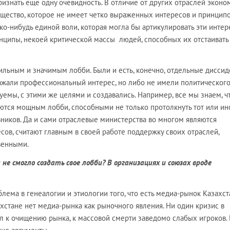
ризнать еще одну очевидность. В отличие от других отраслей эконо
бщество, которое не имеет четко выраженных интересов и принципо
ько-нибудь единой воли, которая могла бы артикулировать эти интер
ципы, некоей критической массы людей, способных их отстаивать
ильным и значимым лобби. Были и есть, конечно, отдельные диссид
ажали профессиональный интерес, но либо не имели политического 
мы, с этими же целями и создавались. Например, все мы знаем, чт
ются мощным лобби, способными не только протолкнуть тот или ин
вников. Да и сами отраслевые министерства во многом являются
ов, считают главным в своей работе поддержку своих отраслей,
венными.
а не смогло создать свое лобби? В организациях и союзах вроде
блема в генеалогии и этиологии того, что есть медиа-рынок Казахст
ахстане нет медиа-рынка как рыночного явления. Ни один кризис в
л к очищению рынка, к массовой смерти заведомо слабых игроков. 