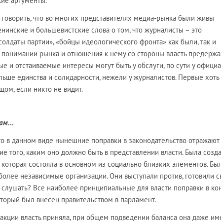
кие аргументы.
о говорить, что во многих представителях медиа-рынка были живы
нинские и большевистские слова о том, что журналисты – это
солдаты партии», «бойцы идеологического фронта» как были, так и
понимании рынка и отношения к нему со стороны власть предержа
ые и отстаиваемые интересы могут быть у обслуги, по сути у офици
льше единства и солидарности, нежели у журналистов. Первые хоть
щом, если никто не видит.
ам...
 что в данном виде нынешние поправки в законодательство отражают
е того, каким оно должно быть в представлении власти. Была созд
 которая состояла в основном из социально близких элементов. Бы
л более независимые организации. Они выступали против, готовили с
л слушать? Все наиболее принципиальные для власти поправки в к
который был внесен правительством в парламент.
кции власть приняла, при общем подведении баланса она даже им