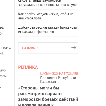
свидетельница Бажкеновой
запуталась в своих показаниях в суде
Как пройти медкомиссию, чтобы не
лишиться прав
Дуйсенова рассказала, как Бажкенова
ее,
искажала информацию
да
т тому,
ВСЕ НОВОСТИ
ие.
РЕПЛИКА
луб,
КАСЫМ-ЖОМАРТ ТОКАЕВ
урсы
Президент Республики
Казахстан
«Стороны могли бы
-
рассмотреть вариант
заморозки боевых действий
и возвращения к