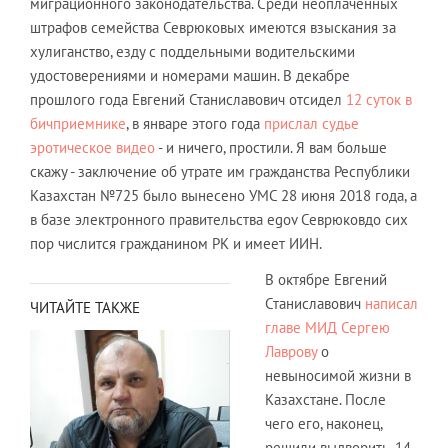
миграционного законодательства. Среди неоплаченных
штрафов семейства Севрюковых имеются взыскания за
хулиганство, езду с поддельными водительскими
удостоверениями и номерами машин. В декабре
прошлого года Евгений Станиславович отсидел
12 суток в
бичприемнике
, в январе этого года
прислал судье
эротическое видео
- и ничего, простили. Я вам больше
скажу - заключение об утрате им гражданства Республики
Казахстан №725 было вынесено УМС 28 июня 2018 года, а
в базе электронного правительства egov Севрюковдо сих
пор числится гражданином РК и имеет ИИН.
В октябре Евгений
Станиславович
написал
ЧИТАЙТЕ ТАКЖЕ
главе МИД Сергею
Лаврову
о
невыносимой жизни в
Казахстане. После
чего его, наконец,
решили выдворить. 14