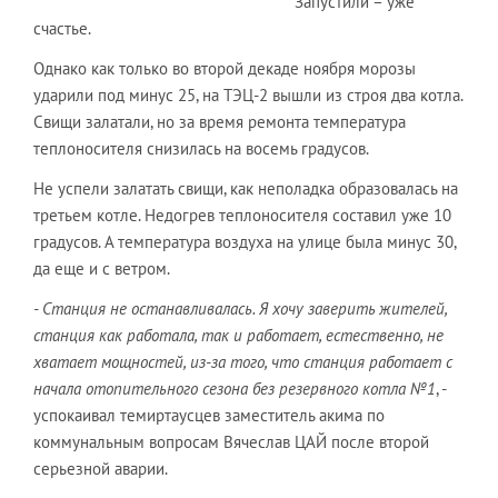
Запустили – уже
счастье.
Однако как только во второй декаде ноября морозы
ударили под минус 25, на ТЭЦ-2 вышли из строя два котла.
Свищи залатали, но за время ремонта температура
теплоносителя снизилась на восемь градусов.
Не успели залатать свищи, как неполадка образовалась на
третьем котле. Недогрев теплоносителя составил уже 10
градусов. А температура воздуха на улице была минус 30,
да еще и с ветром.
- Станция не останавливалась. Я хочу заверить жителей,
станция как работала, так и работает, естественно, не
хватает мощностей, из-за того, что станция работает с
начала отопительного сезона без резервного котла №1
, -
успокаивал темиртаусцев заместитель акима по
коммунальным вопросам Вячеслав ЦАЙ после второй
серьезной аварии.