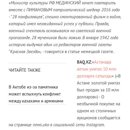
«Министр культуры РФ МЕДИНСКИЙ хочет повторить
вместе с ПИМАНОВЫМ патриотический шедевр 2016 года
- "28 панфиловцев", спешно смонтированный фильм о войне,
который имел неожиданный успех у публики. Правда,
военный спектакль основывался на советской военной
пропаганде. 28 мучеников были ложью. В январе 1942 года
историю выдумал один из редакторов военной газеты
"Красная Звезда»,
- говорится в статье немецкой газете.
BAQ.KZ
:«
Астанада
алтын унитаз 10 млн
ЧИТАЙТЕ ТАКЖЕ
долларға сатылды
» («В
Астане золотой унитаз
В Актобе из-за памятника
был продан за 10 млн
может вспыхнуть конфликт
долларов») - О
между казахами и армянами
необычной покупке на
одном из столичных
аукционов сообщается
на странице
news.uko в социальной сети
Instagram
.