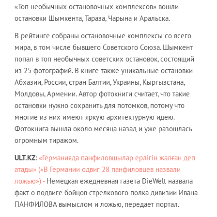
«Топ необычных остановочных комплексов» вошли
остановки Шымкента, Тараза, Чарына и Аральска.
В рейтинге собраны остановочные комплексы со всего
мира, в том числе бывшего Советского Союза. Шымкент
попал в топ необычных советских остановок, состоящий
из 25 фотографий. В книге также уникальные остановки
Абхазии, России, стран Балтии, Украины, Кыргызстана,
Молдовы, Армении. Автор фотокниги считает, что такие
остановки нужно сохранить для потомков, потому что
многие из них имеют яркую архитектурную идею.
Фотокнига вышла около месяца назад и уже разошлась
огромным тиражом.
ULT
.
KZ
:
«
Германияда панфиловшылар ерлігін жалған деп
атады» («В Германии одвиг 28 панфиловцев назвали
ложью») -
Немецкая ежедневная газета DieWelt назвала
факт о подвиге бойцов стрелкового полка дивизии Ивана
ПАНФИЛОВА вымыслом и ложью, передает портал.