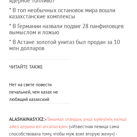
ядерное топливо?
* В топ необычных остановок мира вошли
казахстанские комплексы
* В Германии назвали подвиг 28 панфиловцев
вымыслом и ложью
* В Астане золотой унитаз был продан за 10
млн долларов
ЧИТАЙТЕ ТАКЖЕ
Нет на свете повести
печальней, чем казах не
любящий казахский
ALASHAINASY.
KZ
:
«
Танымал отандық әнші күйеуінің екінші
әйел алуына өзі атсалысқан»
(«Известная певица сама
способствовала тому, чтобы муж взял вторую жену») -