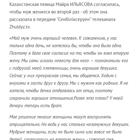
Казахстанская певица Майра ИЛЬЯСОВА согласилась,
чтобы муж женился во второй раз - об этом она
рассказала в передаче "Сенбіліксеруен" телеканала
Zhuldyz.tv.
«Мой муж очень хороший человек. К сожалению, у нас
только одна дочь, не хотелось бы, чтобы она была одна.
Поэтому я дала свое согласие на то, чтобы он взял вторую
жену. Мы сами искали невесту для него — познакомили его
с подругой моей племянницы, очень хорошая девушка.
Сейчас у них прекрасная семья, мы общаемся. Ходим с
внуками в гости друг к другу. Мы с мужем как родные. Я не
хотела, чтобы дочка отдалялась от отца, поэтому
сохранили хорошие отношения.Разве это плохо? У моей
дочери теперь есть брат.
Мое решение многие женщины могут воспринять
отрицательно. Но ведь у нас столько незамужних девушек.
Мудрые женщины, если не было сына или вовсе не было
детей, соглашались на вторую жену»,
- говорит она.