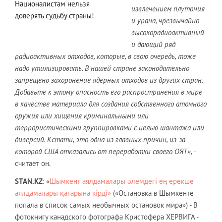
Националистам нельзя
извлечением плутония
доверять судьбу страны!
и урана, чрезвычайно
высокорадиоактивный
и дающий ряд
радиоактивных отходов, которые, в свою очередь, тоже
надо утилизировать. В нашей стране законодательно
запрещено захоронение ядерных отходов из других стран.
Добавьте к этому опасность его распространения в мире
в качестве материала для создания собственного атомного
оружия или хищения криминальными или
террористическими группировками с целью шантажа или
диверсий. Кстати, это одна из главных причин, из-за
которой США отказались от переработки своего ОЯТ»,
-
считает он.
STAN
.
KZ
: «
Шымкент аялдамалары әлемдегі ең ерекше
аялдамалары қатарына кірді»
(«Остановка в Шымкенте
попала в список самых необычных остановок мира») - В
фотокнигу канадского фотографа Кристофера ХЕРВИГА -