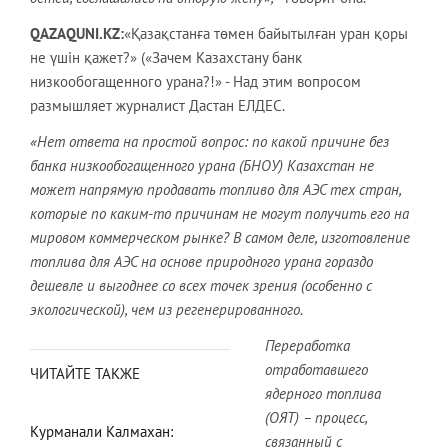
QAZAQUNI.KZ:
«Қазақстанға төмен байытылған уран қоры
не үшін қажет?» («Зачем Казахстану банк
низкообогащенного урана?!» - Над этим вопросом
размышляет журналист Дастан ЕЛДЕС.
«Нет ответа на простой вопрос: по какой причине без
банка низкообогащенного урана (БНОУ) Казахстан не
может напрямую продавать топливо для АЭС тех стран,
которые по каким-то причинам не могут получить его на
мировом коммерческом рынке? В самом деле, изготовление
топлива для АЭС на основе природного урана гораздо
дешевле и выгоднее со всех точек зрения (особенно с
экологической), чем из регенерированного.
Переработка
отработавшего
ЧИТАЙТЕ ТАКЖЕ
ядерного топлива
(ОЯТ) – процесс,
Курманали Калмахан:
связанный с