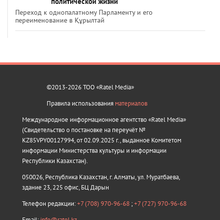
политической жизни
Переход к однопалатному Парламенту и его
переименование в Құрылтай
©2013-2026 ТОО «Ratel Media»
Правила использования
материалов
Международное информационное агентство «Ratel Media»
(Свидетельство о постановке на переучёт №
KZ85VPY00127994, от 02.09.2025 г., выданное Комитетом
информации Министерства культуры и информации
Республики Казахстан).
050026, Республика Казахстан, г. Алматы, ул. Муратбаева,
здание 23, 225 офис, БЦ Дарын
Телефон редакции:
+7 (708) 970-96-68
;
+7 (727) 970-96-68
Email:
info@ratel.kz