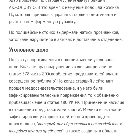
Удар пришелся по старшему лейтенанту полиции
АКЖОЛОВУ О. В это время к нему еще подошла хозяйка
П., которая принялась царапать старшего лейтенанта и
рвать на нем форменную рубашку.
Но полицейские стойко выдержали натиск противников,
затолкали нарушителя в автозак и доставили в отделение.
Уголовное дело
По факту сопротивления в полиции завели уголовное
дело. Вначале правонарушение квалифицировали по
статье 378 часть 2 "Оскорбление представителей власти,
совершенное публично". Но когда старший лейтенант
прошел медосвидетельствование, и у него были
зафиксированы телесные повреждения, то к обвинению
прибавилась еще и статья 380 УК РК "Применение насилия
в отношении представителей власти". Медики в частности
зафиксировали у старшего лейтенанта кровоподтек
левого плеча,
"который мог образоваться от воздействия
твердого тупого предмета"
; а также ссадины в области