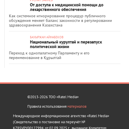
РУСЛАН ЗАКИЕВ
От доступа к медицинской помощи до
лекарственного обеспечения
Как системное игнорирование процедур публичного
обсуждения меняет баланс законности в регулировании
здравоохранения Казахстана
БАУЫРЖАН АЙНАБЕКОВ
Национальный курултай и перезапуск
политической жизни
Переход к однопалатному Парламенту и его
переименование в Құрылтай
©2013-2026 ТОО «Ratel Media»
Правила использования
материалов
Международное информационное агентство «Ratel Media»
(Свидетельство о постановке на переучёт №
KZ85VPY00127994, от 02.09.2025 г., выданное Комитетом