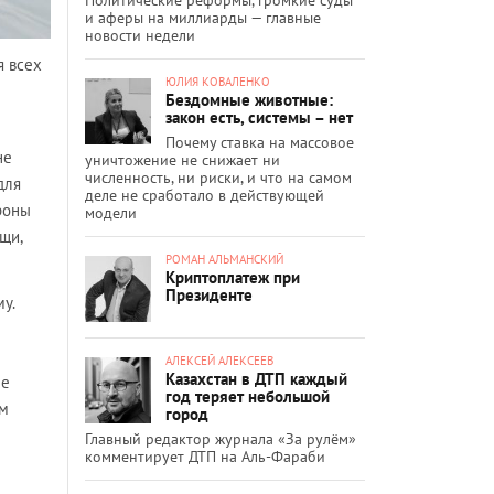
и аферы на миллиарды — главные
новости недели
я всех
ЮЛИЯ КОВАЛЕНКО
Бездомные животные:
закон есть, системы – нет
Почему ставка на массовое
не
уничтожение не снижает ни
численность, ни риски, и что на самом
для
деле не сработало в действующей
ороны
модели
щи,
РОМАН АЛЬМАНСКИЙ
Криптоплатеж при
Президенте
у.
АЛЕКСЕЙ АЛЕКСЕЕВ
Казахстан в ДТП каждый
ые
год теряет небольшой
ом
город
Главный редактор журнала «За рулём»
комментирует ДТП на Аль-Фараби