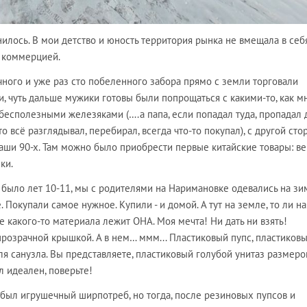
енилось. В мои детство и юность территория рынка не вмещала в себ
 коммерцией.
чного и уже раз сто побеленного забора прямо с земли торговали
, чуть дальше мужики готовы были попрощаться с какими-то, как м
бесполезными железяками (….а папа, если попадал туда, пропадал 
о всё разглядывал, перебирал, всегда что-то покупал), с другой ст
аши 90-х. Там можно было приобрести первые китайские товары: ве
ки.
 было лет 10-11, мы с родителями на Наримановке одевались на зим
 Покупали самое нужное. Купили - и домой. А тут на земле, то ли на
ке какого-то материала лежит ОНА. Моя мечта! Ни дать ни взять!
розрачной крышкой. А в нем… ммм... Пластиковый пупс, пластиков
для санузла. Вы представляете, пластиковый голубой унитаз размер
 идеален, поверьте!
о был игрушечный ширпотреб, но тогда, после резиновых пупсов и