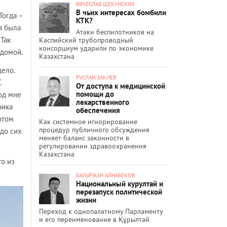
ВЯЧЕСЛАВ ЩЕКУНСКИХ
В чьих интересах бомбили
Тогда –
КТК?
я была
Атаки беспилотников на
 Так
Каспийский трубопроводный
консорциум ударили по экономике
 домой.
Казахстана
дело.
РУСЛАН ЗАКИЕВ
С
От доступа к медицинской
помощи до
год мне
лекарственного
чика
обеспечения
отом
Как системное игнорирование
процедур публичного обсуждения
 до сих
меняет баланс законности в
регулировании здравоохранения
Казахстана
то из
БАУЫРЖАН АЙНАБЕКОВ
Национальный курултай и
перезапуск политической
жизни
Переход к однопалатному Парламенту
и его переименование в Құрылтай