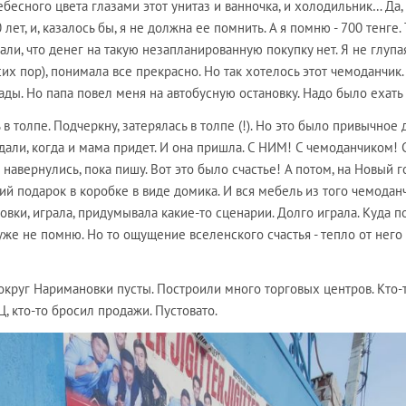
есного цвета глазами этот унитаз и ванночка, и холодильник… Да,
ет, и, казалось бы, я не должна ее помнить. А я помню - 700 тенге. 
али, что денег на такую незапланированную покупку нет. Я не глупа
сих пор), понимала все прекрасно. Но так хотелось этот чемоданчик.
сады. Но папа повел меня на автобусную остановку. Надо было ехать
 толпе. Подчеркну, затерялась в толпе (!). Но это было привычное 
дали, когда и мама придет. И она пришла. С НИМ! С чемоданчиком! 
навернулись, пока пишу. Вот это было счастье! А потом, на Новый 
й подарок в коробке в виде домика. И вся мебель из того чемодан
овки, играла, придумывала какие-то сценарии. Долго играла. Куда п
 уже не помню. Но то ощущение вселенского счастья - тепло от него
 вокруг Наримановки пусты. Построили много торговых центров. Кто-
, кто-то бросил продажи. Пустовато.