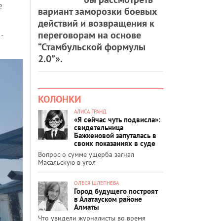
е
вариант заморозки боевых
действий и возвращения к
переговорам на основе
-
“Стамбульской формулы
2.0”».
КОЛОНКИ
АЛИСА ГРАНД
«Я сейчас чуть подвисла»:
свидетельница
Бажкеновой запуталась в
своих показаниях в суде
Вопрос о сумме ущерба загнал
Масальскую в угол
ОЛЕСЯ ШЛЕПНЕВА
Город будущего построят
в Алатауском районе
Алматы
Что увидели журналисты во время