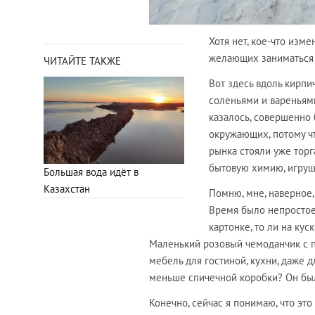
Хотя нет, кое-что изм
желающих заниматься
ЧИТАЙТЕ ТАКЖЕ
Вот здесь вдоль кирпи
соленьями и вареньями
казалось, совершенно 
окружающих, потому чт
рынка стояли уже торг
бытовую химию, игруш
Большая вода идёт в
Казахстан
Помню, мне, наверное,
Время было непростое.
картонке, то ли на кус
Маленький розовый чемоданчик с п
мебель для гостиной, кухни, даже 
меньше спичечной коробки? Он был
Конечно, сейчас я понимаю, что эт