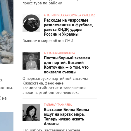
пресс-тура по району
АНАЛИТИЧЕСКАЯ СЛУЖБА RATEL.KZ
Расходы на «взрослые
развлечения» в футболе,
ракета КНДР, удары
России и Украины
Главное в мире: обзор СМИ
АННА КАЛАШНИКОВА
Поствыборный экзамен
для партий: Виталий
Колточник — о том, что
показали съезды
О перезагрузке партийной системы
2.
Казахстана, феномене
яженка.
«семипартийности» и завершении
эпохи партий одного человека
, не
ГУЛЬНАР ТАНКАЕВА
Выставки Билла Виолы
ищут на картах мира.
Теперь нужно искать
Алматы
Его работы заставляют зрителя