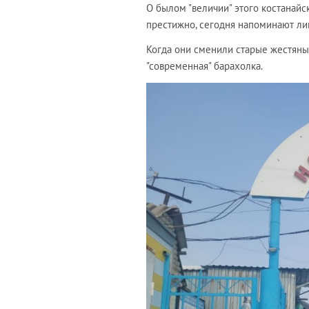
О былом "величии" этого костанайс
престижно, сегодня напоминают л
Когда они сменили старые жестяные
"современная" барахолка.