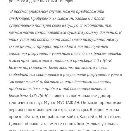
решётку и даже шахтный телефон.
"
В рассматриваемом случае, можно предположить
следующее. Пробурено 57 скважин. Угольный пласт
существенно потерял свою несущую способность, т.е.
возможность сопротивляться существующему давлению. В
этих условиях достаточно локального разрушения между
скважинами, и процесс переходит в лавинообразный
характер разрушения угольного пласта с выбросом штыба
и газа чрез скважины в породный бремсберг 4.05 Д6-В.
Возможно, скважины были забиты штыбом, и тогда
свободный газ скапливался в результате разрушения угля в
"газовом мешке" и, достигнув определенного давления,
пробил штыбовые пробки и под давлением вышел в
бремсберг 4.05 Д6-В"
, - пишет в своём анализе доктор
технических наук Мурат МУСТАФИН. Он также предложил
версию о возникновении взрыва и искры. Выброс метана
произошёл там, где работали Бойко, Кашкей и Ынтыкбаев.
Дальше облако газа вместе со штыбом (мелкая угольная
пыль, считается отходом производства) понеслось в