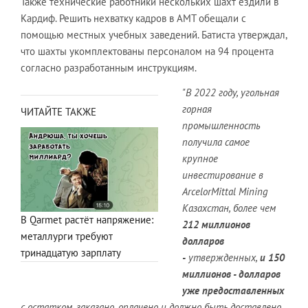
Также технические работники нескольких шахт ездили в
Кардиф. Решить нехватку кадров в АМТ обещали с
помощью местных учебных заведений. Батиста утверждал,
что шахты укомплектованы персоналом на 94 процента
согласно разработанным инструкциям.
"В 2022 году, угольная
горная
ЧИТАЙТЕ ТАКЖЕ
промышленность
получила самое
крупное
инвестирование в
ArcelorMittal Mining
Казахстан, более чем
В Qarmet растёт напряжение:
212 миллионов
металлурги требуют
долларов
тринадцатую зарплату
-
утвержденных,
и 150
миллионов - долларов
уже предоставленных
с остатком, заказано, оплачено и должно быть доставлено