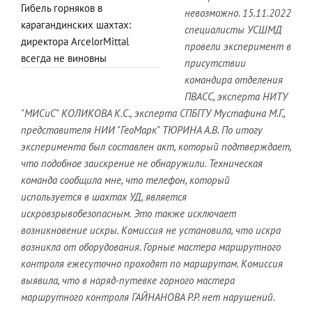
Гибель горняков в
невозможно. 15.11.2022
карагандинских шахтах:
специалисты УСШМД
директора ArcelorMittal
провели эксперимент в
всегда не виновны
присутствии
командира отделения
ПВАСС, эксперта НИТУ
"МИСиС" КОЛИКОВА К.С., эксперта СПБГГУ Мустафина М.Г.,
представителя НИИ "ГеоМарк" ТЮРИНА А.В. По итогу
эксперимента был составлен акт, который подтверждает,
что подобное заискрение не обнаружили. Техническая
команда сообщила мне, что телефон, который
используется в шахтах УД, является
искровзрывобезопасным. Это также исключает
возникновение искры. Комиссия не установила, что искра
возникла от оборудования. Горные мастера маршрутного
контроля ежесуточно проходят по маршрутам. Комиссия
выявила, что в наряд-путевке горного мастера
маршрутного контроля ГАЙНАНОВА P.Р. нет нарушений
.