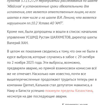
пунктов 3.7.15.27.29 мероприятий расследования по шахте
"Абайская" в установленные сроки обязательными для
исполнения, глее является ответственным лицом, на всех
шахтах в том числе и на шахте В.И. Ленина, что является
нарушением пп.10.2 Устава АО "АМТ".
Кроме них, были допрошены и вошли в список: начальник
управления УСШМД Рустам ШАЯХМЕТОВ, директор шахты
Валерий ХАН.
В целом их показания сводились к тому, что они не были в
курсе выбросов, которые случались в забое с 29 октября
по 2 ноября 2023 года. Эти выбросы, возможно,
предваряли аварию, но прямой взаимосвязи комиссия всё
же не отмечает. Насколько нам известно, почти все
вышеперечисленные продолжают трудиться теперь уже в
компании Qarmet, Калыков стал депутатом мажилиса, а
Наир и Батиста успешно
покинули пределы Казахстана
,
несмотря на две последующие аварии.
К примеру, ныне