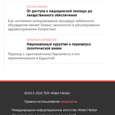
РУСЛАН ЗАКИЕВ
От доступа к медицинской помощи до
лекарственного обеспечения
Как системное игнорирование процедур публичного
обсуждения меняет баланс законности в регулировании
здравоохранения Казахстана
БАУЫРЖАН АЙНАБЕКОВ
Национальный курултай и перезапуск
политической жизни
Переход к однопалатному Парламенту и его
переименование в Құрылтай
©2013-2026 ТОО «Ratel Media»
Правила использования
материалов
Международное информационное агентство «Ratel Media»