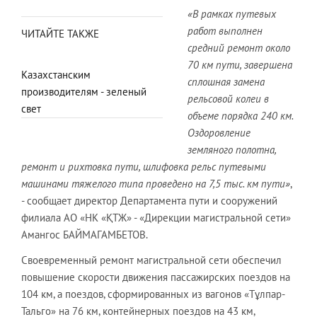
«В рамках путевых
работ выполнен
ЧИТАЙТЕ ТАКЖЕ
средний ремонт около
70 км пути, завершена
Казахстанским
сплошная замена
производителям - зеленый
рельсовой колеи в
свет
объеме порядка 240 км.
Оздоровление
земляного полотна,
ремонт и рихтовка пути, шлифовка рельс путевыми
машинами тяжелого типа проведено на 7,5 тыс. км пути»
,
- сообщает директор Департамента пути и сооружений
филиала АО «НК «ҚТЖ» - «Дирекции магистральной сети»
Амангос БАЙМАГАМБЕТОВ.
Своевременный ремонт магистральной сети обеспечил
повышение скорости движения пассажирских поездов на
104 км, а поездов, сформированных из вагонов «Тұлпар-
Тальго» на 76 км, контейнерных поездов на 43 км,