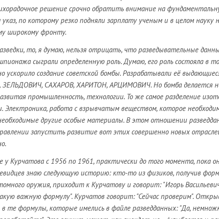
ихорадочное решение срочно обратить внимание на фундаментальн
 указ, по которому резко подняли зарплату ученым и в целом науку 
му широкому фронту.
разведки, то, я думаю, нельзя отрицать, что разведывательные данн
 шпионажа сыграли определенную роль. Думаю, его роль состояла в то
о ускорило создание советской бомбы. Разрабатывали её выдающиес
В, ЗЕЛЬДОВИЧ, САХАРОВ, ХАРИТОН, АРЦИМОВИЧ. Но бомба делается н
азвитая промышленность, технологии. То же самое разделение изот
. Электроника, работа с взрывчатым веществом, которое необходим
 необходимые другие особые материалы. В этом отношении разведда
аправлении запустить развитие вот этих совершенно новых отрасле
о.
 у Курчатова с 1956 по 1961, практически до того момента, пока о
очевидцев знаю следующую историю: кто-то из физиков, получив форм
томного оружия, приходит к Курчатову и говорит: "Игорь Васильевич
акую важную формулу". Курчатов говорит: "Сейчас проверим". Откр
в те формулы, которые имелись в файле разведданных: "Да, немнож