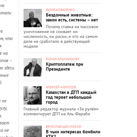
ую
ЮЛИЯ КОВАЛЕНКО
начали
Бездомные животные:
закон есть, системы – нет
Почему ставка на массовое
ые
уничтожение не снижает ни
численность, ни риски, и что на самом
м, что
деле не сработало в действующей
я
модели
е на
РОМАН АЛЬМАНСКИЙ
опов –
Криптоплатеж при
о здесь
Президенте
нные
й
АЛЕКСЕЙ АЛЕКСЕЕВ
Казахстан в ДТП каждый
год теряет небольшой
н не
город
улу,
Главный редактор журнала «За рулём»
комментирует ДТП на Аль-Фараби
,
ывает
ВЯЧЕСЛАВ ЩЕКУНСКИХ
ко не
В чьих интересах бомбили
КТК?