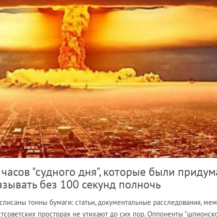
 часов "судного дня", которые были приду
казывать без 100 секунд полночь
списаны тонны бумаги: статьи, документальные расследования, мем
тсоветских просторах не утихают до сих пор. Оппоненты "шпионск