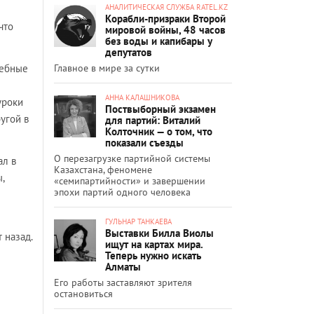
АНАЛИТИЧЕСКАЯ СЛУЖБА RATEL.KZ
Корабли-призраки Второй
что
мировой войны, 48 часов
без воды и капибары у
депутатов
Главное в мире за сутки
чебные
АННА КАЛАШНИКОВА
уроки
Поствыборный экзамен
угой в
для партий: Виталий
Колточник — о том, что
показали съезды
О перезагрузке партийной системы
ал в
Казахстана, феномене
,
«семипартийности» и завершении
эпохи партий одного человека
ГУЛЬНАР ТАНКАЕВА
Выставки Билла Виолы
 назад.
ищут на картах мира.
Теперь нужно искать
Алматы
Его работы заставляют зрителя
остановиться