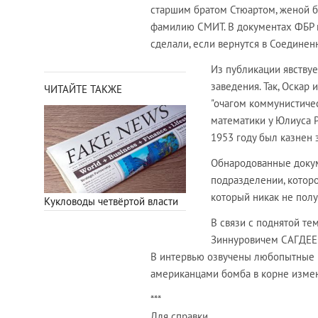
старшим братом Стюартом, женой бр
фамилию СМИТ. В документах ФБР гов
сделали, если вернутся в Соединен
Из публикации явству
заведения. Так, Оскар
ЧИТАЙТЕ ТАКЖЕ
"очагом коммунистичес
математики у Юлиуса 
1953 году был казнен 
Обнародованные докум
подразделении, котор
который никак не полу
Кукловоды четвёртой власти
В связи с поднятой т
Зиннуровичем САГДЕЕВ
В интервью озвучены любопытные п
американцами бомба в корне изме
***
Для справки.