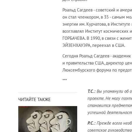
Роальд Сагдеев - советский и амер
он стал членкором, в 35 - самым м
энергии им. Курчатова, в Институт
возглавлял Институт космических 
ГОРБАЧЕВА. В 1990, в связи с жен
ЭЙЗЕНХАУЭРА, переехал в США.
Сегодня Роальд Сагдеев - академик
и правительства США, директор цен
Люксембурского форума по предот
***
Т.С.:
Вы упомянули об о
проекте. Не могу поэт
ЧИТАЙТЕ ТАКЖЕ
становится предметом
успешной деятельност
Р.С.:
Прежде всего нео
советское руководство