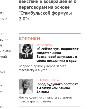
действий и возвращения к
переговорам на основе
“Стамбульской формулы
ать
2.0”».
шению
ен" -
КОЛОНКИ
астии
ри
АЛИСА ГРАНД
«Я сейчас чуть подвисла»:
ни были
свидетельница
Бажкеновой запуталась в
ский
своих показаниях в суде
Вопрос о сумме ущерба загнал
Масальскую в угол
 ещё
ОЛЕСЯ ШЛЕПНЕВА
Город будущего построят
на
в Алатауском районе
Алматы
ал
Что увидели журналисты во время
пресс-тура по району
им