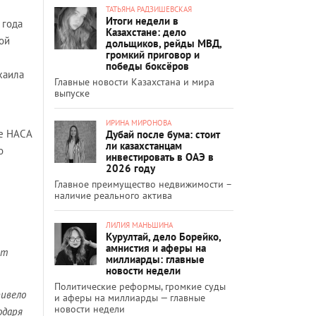
ТАТЬЯНА РАДЗИШЕВСКАЯ
Итоги недели в
 года
Казахстане: дело
ой
дольщиков, рейды МВД,
громкий приговор и
победы боксёров
хаила
Главные новости Казахстана и мира
выпуске
ИРИНА МИРОНОВА
ке НАСА
Дубай после бума: стоит
ли казахстанцам
о
инвестировать в ОАЭ в
2026 году
Главное преимущество недвижимости –
наличие реального актива
ЛИЛИЯ МАНЬШИНА
Курултай, дело Борейко,
амнистия и аферы на
ат
миллиарды: главные
новости недели
Политические реформы, громкие суды
ивело
и аферы на миллиарды — главные
новости недели
одаря