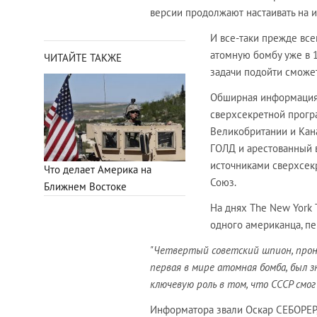
версии продолжают настаивать на 
И все-таки прежде все
атомную бомбу уже в 1
ЧИТАЙТЕ ТАКЖЕ
задачи подойти сможе
Обширная информация 
сверхсекретной прогр
Великобритании и Кана
ГОЛД и арестованный в
источниками сверхсек
Что делает Америка на
Союз.
Ближнем Востоке
На днях The New York 
одного американца, п
"Четвертый советский шпион, прони
первая в мире атомная бомба, был з
ключевую роль в том, что СССР смог
Информатора звали Оскар СЕБОРЕР,