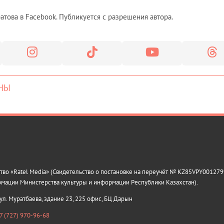
това в Facebook. Публикуется с разрешения автора.
НЫ
о «Ratel Media» (Свидетельство о постановке на переучёт № KZ85VPY0012799
рмации Министерства культуры и информации Республики Казахстан).
 ул. Муратбаева, здание 23, 225 офис, БЦ Дарын
7 (727) 970-96-68