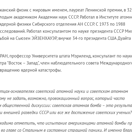
иканский физик с мировым именем, лауреат Ленинской премии, в 32
олодым академиком Академии наук СССР. Работал в Институте атомн
е ядерной физики Сибирского отделения АН СССР. С 1973 по 1988
исследований. Работал консультантом по науке президента СССР Ми
итьбой на Сьюзен ЭЙЗЕНХАУЭР, внучке 34-го президента США Дуайта
 РАН, профессор Университета штата Мэриленд, консультант по нау
тра "Восток – Запад", член наблюдательного совета Международног
вращению ядерной катастрофы.
тцах-основателях советской атомной науки и советском атомном
ому не задать, возможно, провокационный вопрос, который часто
 общественной дискуссии: советская атомная бомба – это результ
и внешней разведки СССР или все же достижение советских ученых?
бходимо отметить, что испытание американцами атомной бомбы пр
 во главе со Сталиным в состояние страшной паники. И именно благ