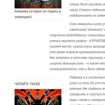
этому было принято л
науку. Сталин подписал
Америка сегодня: не пущать и
поддерживать по само
запрещать!
Если говорить о роли 
советского "атомного"
получение разведданных значительн
ученые мирового уровня - КУРЧАТО
пустом месте: нужна очень высокор
эта целая отрасль промышленности
для затравки в качестве триггера,
сыграли большую роль – в каком н
промышленности, что и было сделан
Работал я в институте
ушел из него. Из уст 
ЧИТАЙТЕ ТАКЖЕ
важную для создания а
смотрите, я получил т
ящик стола и смотрит 