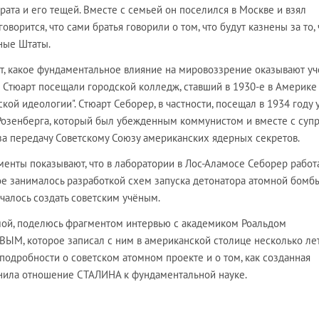
ата и его тещей. Вместе с семьей он поселился в Москве и взял
орится, что сами братья говорили о том, что будут казнены за то, 
ные Штаты.
ет, какое фундаментальное влияние на мировоззрение оказывают у
 и Стюарт посещали городской колледж, ставший в 1930-е в Америке
кой идеологии". Стюарт Себорер, в частности, посещал в 1934 году 
Розенберга, который был убежденным коммунистом и вместе с супр
за передачу Советскому Союзу американских ядерных секретов.
енты показывают, что в лаборатории в Лос-Аламосе Себорер работ
ое занималось разработкой схем запуска детонатора атомной бомбы
чалось создать советским учёным.
емой, поделюсь фрагментом интервью с академиком Роальдом
ЫМ, которое записал с ним в американской столице несколько лет
одробности о советском атомном проекте и о том, как созданная
нила отношение СТАЛИНА к фундаментальной науке.