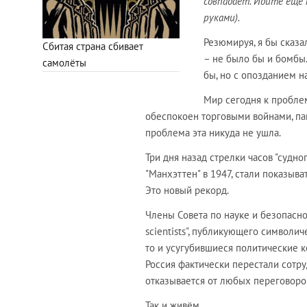
совпадает. Идите еще 
руками).
Резюмируя, я бы сказа
Сбитая страна сбивает
– не было бы и бомбы.
самолёты
бы, но с опозданием н
Мир сегодня к пробле
обеспокоен торговыми войнами, па
проблема эта никуда не ушла.
Три дня назад стрелки часов "судн
"Манхэттен" в 1947, стали показыва
Это новый рекорд.
Члены Совета по науке и безопасно
scientists", публикующего символич
то и усугубившиеся политические к
Россия фактически перестали сотру
отказывается от любых переговоро
Так и живём.