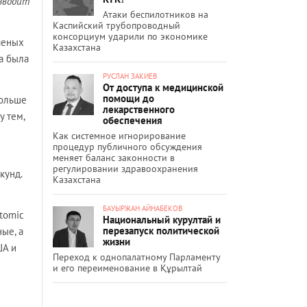
азводит
Атаки беспилотников на
Каспийский трубопроводный
консорциум ударили по экономике
ченых
Казахстана
а была
РУСЛАН ЗАКИЕВ
От доступа к медицинской
помощи до
больше
лекарственного
 тем,
обеспечения
Как системное игнорирование
процедур публичного обсуждения
меняет баланс законности в
регулировании здравоохранения
кунд.
Казахстана
БАУЫРЖАН АЙНАБЕКОВ
atomic
Национальный курултай и
перезапуск политической
ные, а
жизни
ША и
Переход к однопалатному Парламенту
и его переименование в Құрылтай