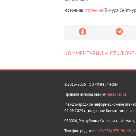
Источник
:
страница
Тимура Сейтмура
КОММЕНТАРИИ — ОТКЛЮЧЕ
©2013-2026 ТОО «Ratel Media»
Правила использования
материалов
Международное информационное агентств
02.09.2025 г., выданное Комитетом инфо
050026, Республика Казахстан, г. Алматы,
Телефон редакции:
+7 (708) 970-96-68
;
+