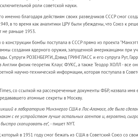
исключительной роли советской науки.
го именно благодаря действиям своих разведчиков СССР смог созд
949, в то время как аналитики ЦРУ были убеждены, что Союз к ре
т не раньше 1953.
о конструкции бомбы поступала в СССР прямо из проекта "Манхэтт
аммы создания ядерного оружия, запущенной американцами при уч
ды. Супруги РОЗЕНБЕРГИ, Дэвид ГРИНГЛАСС и его супруга Рут, Гар
 Англии физик-теоретик Клаус ФУКС, а также Теодор ХОЛЛ - все о
ретной научно-технической информации, которая поступала в Совет
Times, со ссылкой на рассекреченные документы ФБР, назвала имя
ередававшего атомные секреты в Москву.
кший в лабораторию Минэнерго США в Лос-Аламосе, где была сдела
наком с ее устройством лучше остальных агентов и, вероятно, сыгр
 быстро скопировать ее",
- пишет NYT.
 который в 1951 году смог бежать из США в Советский Союз со сво