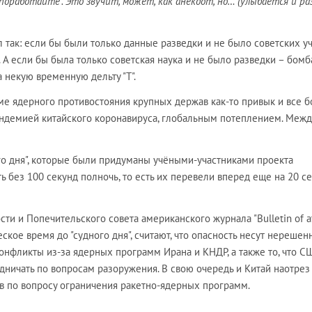
поработайте". Это звучит, может, как анекдот, но… (улыбается и р
л так: если бы были только данные разведки и не было советских у
 А если бы была только советская наука и не было разведки – бомб
а некую временную дельту "Т".
ме ядерного противостояния крупных держав как-то привык и все 
ндемией китайского коронавируса, глобальным потеплением. Между
ого дня", которые были придуманы учёными-участниками проекта
ть без 100 секунд полночь, то есть их перевели вперед еще на 20 се
сти и Попечительского совета американского журнала "Bulletin of 
еское время до "судного дня", считают, что опасность несут нерешен
онфликты из-за ядерных программ Ирана и КНДР, а также то, что С
дничать по вопросам разоружения. В свою очередь и Китай наотрез
в по вопросу ограничения ракетно-ядерных программ.