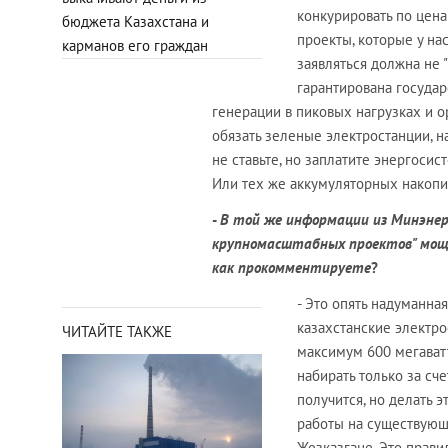
конкурировать по цена
бюджета Казахстана и
проекты, которые у на
карманов его граждан
заявляться должна не 
гарантирована государ
генерации в пиковых нагрузках и 
обязать зеленые электростанции, 
не ставьте, но заплатите энергоси
Или тех же аккумуляторных накопи
-
В той же информации из Минэнерг
крупномасштабных проектов" мощ
как прокомментируете
?
- Это опять надуманна
казахстанские электро
ЧИТАЙТЕ ТАКЖЕ
максимум 600 мегаватт
набирать только за сч
получится, но делать 
работы на существующ
Жезказгане. Это прави