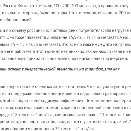
 России. Когда-то это было 100, 200, 300 мегаватт, в прошлом году
, в сильные морозы, было полторы. Но это рекорд, обычно от 200 д
 особенно зимой.
ый по объему российских поставок день потребительская нагрузка 
тт. Она тоже "плавает" в диапазоне 15,5-16,5 тысячи мегаватт. А мо
дка 15 – 15,3 тысячи мегаватт. Это все по максимуму, что могут вы
 что всё работает в этот момент, нет никаких аварийных отказов ни 
 остальное нам приходится покрывать российской электроэнергией.
ики аспекте энергетической тематики, на тарифах, это как
наши энергетики не очень касаются этой темы. Что-то публикуют в ра
йте по поддержке зеленой энергетики, но надо сильно разбираться 
и, чтобы собрать необходимую информацию. Тем не менее на перио
а такая: максимальная стоимость нашей собственной генерации в 
ядка 18 тенге за 1 квт/час; минимальная ночная – 11 тенге за 1 квт
требители, конечно, платят больше, но это с учетом поставки, сетей. 
ргия обходится примерно в 26 тенге за 1 квт/час.