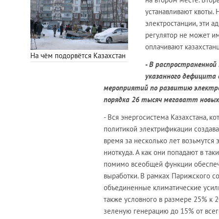
устанавливают квоты. 
электростанции, эти а
регулятор не может им 
оплачивают казахстанцы
На чём подорвётся Казахстан
-
В распространенной
указанного дефицита 
мероприятий по развитию электр
порядка 26 тысяч мегаватт новы
- Вся энергосистема Казахстана, к
политикой электрификации создавал
время за несколько лет возьмутся 
ниоткуда. А как они попадают в так
помимо всеобщей функции обеспече
выработки. В рамках Парижского с
объединенные климатические усили
также условного в размере 25% к 20
зеленую генерацию до 15% от всег