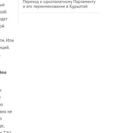
Переход к однопалатному Парламенту
вые
и его переименование в Құрылтай
кой:
удет
ной
ти. Или
нций.
.
Это
е
т
но
вно не
л
е,
о ТЭЦ,