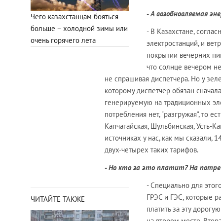
-
А возобновляемая эн
Чего казахстанцам бояться
больше – холодной зимы или
- В Казахстане, согла
очень горячего лета
электростанций, и ветр
покрытии вечерних пик
что солнце вечером не 
не спрашивая диспетчера. Но у зеле
которому диспетчер обязан сначала
генерируемую на традиционных элек
потребления нет, "разгружая", то ес
Капчагайская, Шульбинская, Усть-К
источниках у нас, как мы сказали, 
двух-четырех таких тарифов.
-
Но кто за это платит? На потр
- Специально для этог
ГРЭС и ГЭС, которые р
ЧИТАЙТЕ ТАКЖЕ
платить за эту дорогу
на втором месте. Вто