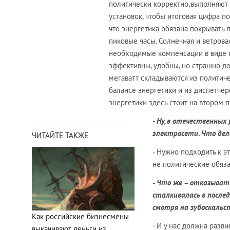
политически корректно,выполняют э
установок, чтобы итоговая цифра по
что энергетика обязана покрывать 
пиковые часы. Солнечная и ветровая
необходимые компенсации в виде 
эффективны, удобны, но страшно до
мегаватт складываются из политич
балансе энергетики и из диспетчер
энергетики здесь стоит на втором п
-
Ну, в отечественных
электросети. Что дел
ЧИТАЙТЕ ТАКЖЕ
- Нужно подходить к э
не политические обяза
-
Что же – отказывать
сталкивалась в послед
смотря на зубоскальст
Как российские бизнесмены
- И у нас должна разви
выкачивают деньги из