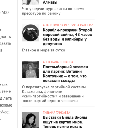
Алматы
Что увидели журналисты во время
о 500
пресс-тура по району
АНАЛИТИЧЕСКАЯ СЛУЖБА RATEL.KZ
в
Корабли-призраки Второй
мировой войны, 48 часов
щность
без воды и капибары у
давать
депутатов
Главное в мире за сутки
на
АННА КАЛАШНИКОВА
Поствыборный экзамен
для партий: Виталий
Колточник — о том, что
показали съезды
мках
О перезагрузке партийной системы
в теме
Казахстана, феномене
«семипартийности» и завершении
д лета
эпохи партий одного человека
пиковые
/час;
ГУЛЬНАР ТАНКАЕВА
Выставки Билла Виолы
А
ищут на картах мира.
Теперь нужно искать