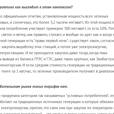
ергетика как выглядит в этом контексте
?
сно официальным отчетам, установленная мощность всех зеленых
овых, и солнечных, это более 3,2 тысячи мегаватт. Из этой мощност
ов потребления участвуют примерно 300 мегаватт, то есть 10%. По
светит, и ветер, как правило, стихает, и вообще он дует как и когда 
ной генерации есть "право первой ночи": существует закон, согласн
 закупать выработку этих станций, а потом уже электроэнергию,
тростанциях. И ее приходится закупать даже тогда, когда пика
ть выводя из баланса ГРЭС и ГЭС, даже таких крупных, как Экибастузс
аменогорская. И если средняя стоимость генерации на традиционны
14 тенге за 1 квт/час, то зеленые производители получают в диапазо
ебительском рынке таких тарифов нет
.
о придумана категория так называемых "условных потребителей", эт
аботают на традиционных источниках генерации и которые обязали
ю электроэнергию, притом, что сами они при закупке ее оператором 
рая категория покупателей – это крупные промышленники, которым 