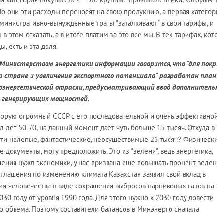
Но они эти расходы переносят на свою продукцию, а первая категор
дминистративно-вынужденные траты "заталкивают" в свои тарифы, и
в этом отказать, а в итоге платим за это все мы. В тех тарифах, ко
, есть и эта доля.
 Министерством энергетики информации говорится, что "для пок
в стране и увеличения экспортного потенциала" разработан план
оэнергетической отрасли, предусматривающий ввод дополнитель
х генерирующих мощностей
.
оторую огромный СССР с его последовательной и очень эффективно
 лет 50-70, на данный момент дает чуть больше 15 тысяч. Откуда в
эти нелепые, фантастические, неосуществимые 26 тысяч? Физически
ие документы, могу предположить. Это из "зелени", ведь энергетика,
ния нужд экономики, у нас призвана еще повышать процент зеле
оглашения по изменению климата Казахстан заявил свой вклад в
я человечества в виде сокращения выбросов парниковых газов на 
30 году от уровня 1990 года. Для этого нужно к 2030 году довести
о объема. Поэтому составители балансов в Минэнерго сначала