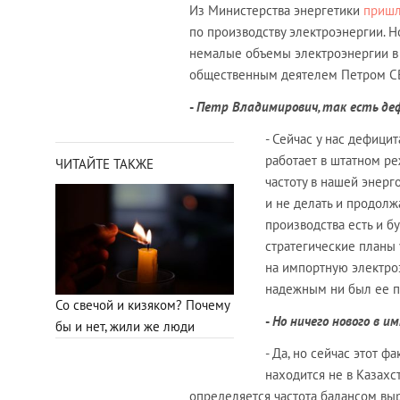
Из Министерства энергетики
пришл
по производству электроэнергии. Н
немалые объемы электроэнергии в
общественным деятелем Петром 
-
Петр Владимирович, так есть деф
- Сейчас у нас дефицит
работает в штатном ре
ЧИТАЙТЕ ТАКЖЕ
частоту в нашей энерго
и не делать и продолж
производства есть и бу
стратегические планы 
на импортную электро
надежным ни был ее п
Со свечой и кизяком? Почему
-
Но ничего нового в и
бы и нет, жили же люди
- Да, но сейчас этот 
находится не в Казахст
определяется частота балансом вы