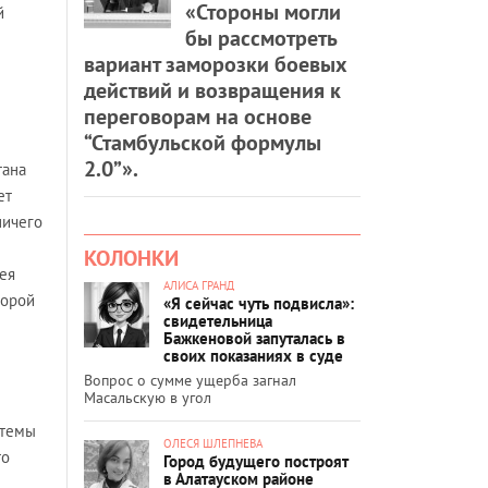
«Стороны могли
й
бы рассмотреть
вариант заморозки боевых
действий и возвращения к
переговорам на основе
“Стамбульской формулы
2.0”».
тана
ет
ничего
КОЛОНКИ
мея
АЛИСА ГРАНД
порой
«Я сейчас чуть подвисла»:
свидетельница
Бажкеновой запуталась в
своих показаниях в суде
Вопрос о сумме ущерба загнал
Масальскую в угол
стемы
ОЛЕСЯ ШЛЕПНЕВА
то
Город будущего построят
в Алатауском районе