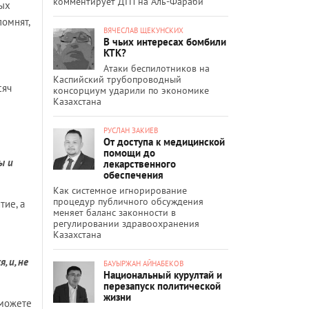
комментирует ДТП на Аль-Фараби
ных
помнят,
ВЯЧЕСЛАВ ЩЕКУНСКИХ
В чьих интересах бомбили
КТК?
Атаки беспилотников на
Каспийский трубопроводный
сяч
консорциум ударили по экономике
Казахстана
РУСЛАН ЗАКИЕВ
От доступа к медицинской
помощи до
ы и
лекарственного
обеспечения
Как системное игнорирование
процедур публичного обсуждения
тие, а
меняет баланс законности в
регулировании здравоохранения
Казахстана
 и, не
БАУЫРЖАН АЙНАБЕКОВ
Национальный курултай и
перезапуск политической
жизни
 можете