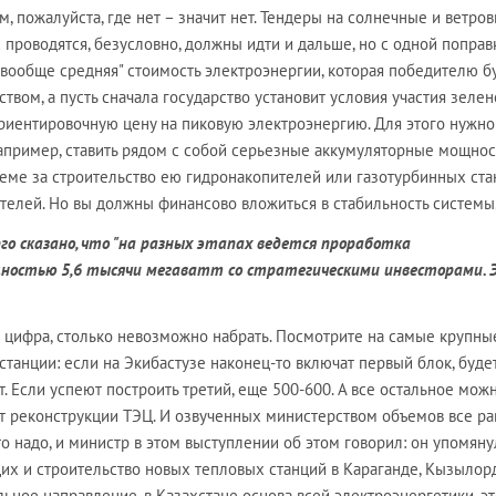
м, пожалуйста, где нет – значит нет. Тендеры на солнечные и ветро
с проводятся, безусловно, должны идти и дальше, но с одной поправ
"вообще средняя" стоимость электроэнергии, которая победителю б
ством, а пусть сначала государство установит условия участия зеле
ориентировочную цену на пиковую электроэнергию. Для этого нужно
например, ставить рядом с собой серьезные аккумуляторные мощнос
стеме за строительство ею гидронакопителей или газотурбинных ста
телей. Но вы должны финансово вложиться в стабильность системы
о сказано, что "на разных этапах ведется проработка
ностью 5,6 тысячи мегаватт со стратегическими инвесторами. 
я цифра, столько невозможно набрать. Посмотрите на самые крупны
станции: если на Экибастузе наконец-то включат первый блок, буде
. Если успеют построить третий, еще 500-600. А все остальное мож
ет реконструкции ТЭЦ. И озвученных министерством объемов все ра
это надо, и министр в этом выступлении об этом говорил: он упомяну
их и строительство новых тепловых станций в Караганде, Кызылорд
льное направление, в Казахстане основа всей электроэнергетики, эт