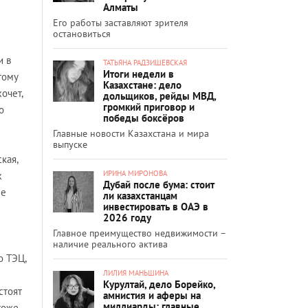
Алматы
Его работы заставляют зрителя
остановиться
и в
ТАТЬЯНА РАДЗИШЕВСКАЯ
Итоги недели в
тому
Казахстане: дело
хочет,
дольщиков, рейды МВД,
громкий приговор и
о
победы боксёров
Главные новости Казахстана и мира
выпуске
кая,
ИРИНА МИРОНОВА
х
Дубай после бума: стоит
не
ли казахстанцам
инвестировать в ОАЭ в
2026 году
Главное преимущество недвижимости –
наличие реального актива
о ТЭЦ,
ЛИЛИЯ МАНЬШИНА
Курултай, дело Борейко,
стоят
амнистия и аферы на
миллиарды: главные
тоже