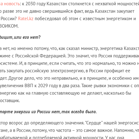
а новость
: к 2030 году Казахстан столкнется с нехваткой мощносте
о разве это не давно свершившийся факт, ведь Казахстан закупает
 России?
Ratel.kz
побеседовал об этом с известным энергетиком и
СВОИКОМ.
ицит, или его нет
?
а нет, но именно потому, что, как сказал министр, энергетика Казахс
жиме с Российской Федерацией. Это значит, что Россия поддержива
системе. И, в принципе, если считать, что это нормально, то можно 
ать закупать российскую электроэнергию, в России профицит ее
дет. Другое дело, что это неправильно, и в принципе, и особенно и
увеличения ВВП к 2029 году в два раза. Такие рывки экономики с о
энергию как на главную составляющую не делают, насколько бы
оставщик.
мпорте энергии из России нет, так всегда было
.
фактор возрос до определяющего значения. "Сердце" нашей энергоси
ане, а в России, потому, что частота – это самое важное. Напомню, ч
рабатываемой и потребляемой активной мощности. У нас она