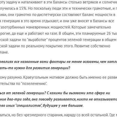
ту задачу и наталкивают в эти балансы столько ветряков и солнеч
лучилась в 15%. Но поскольку люди эти и технически грамотные, и 
пики, они грамотно по-диспетчерски составляют баланс мощности в
 генерация в это время отдыхают, и они уже вносят в балансы все
газотурбинных маневренных мощностей. Которые замечательно
рогие, да еще и работают на газе. В общем, эти планируемые 26 ты
еской задачи по "выработке" процентов зеленой генерации в общем
ской задачи по реальному покрытию этого. Развитие собственно
лане.
 реалиях все названные вами факторы не менее осязаемы, чем котл
ать-то нужно для развития генерации
?
тому разумно. Краеугольным мотивом должно быть именно ее разви
тельства по "позеленению".
ся от зеленой генерации? С какими бы вызовами эта сфера ни
ние два-три года, она повсюду развивается, никто не отказывается,
во иных "специалистов", будущее у нее большое.
ваться, но без чрезмерного старания, наряду со всей остальной. Где