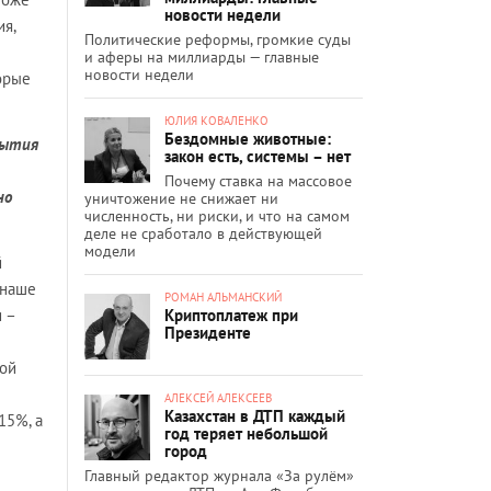
новости недели
ия,
Политические реформы, громкие суды
и аферы на миллиарды — главные
новости недели
торые
ЮЛИЯ КОВАЛЕНКО
Бездомные животные:
рытия
закон есть, системы – нет
Почему ставка на массовое
но
уничтожение не снижает ни
численность, ни риски, и что на самом
деле не сработало в действующей
модели
й
 наше
РОМАН АЛЬМАНСКИЙ
Криптоплатеж при
 –
Президенте
ной
АЛЕКСЕЙ АЛЕКСЕЕВ
Казахстан в ДТП каждый
15%, а
год теряет небольшой
город
Главный редактор журнала «За рулём»