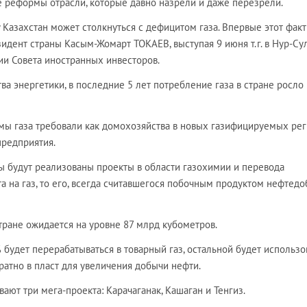
е реформы отрасли, которые давно назрели и даже перезрели.
Казахстан может столкнуться с дефицитом газа. Впервые этот факт
идент страны Касым-Жомарт ТОКАЕВ, выступая 9 июня т.г. в Нур-Су
ии Совета иностранных инвесторов.
а энергетики, в последние 5 лет потребление газа в стране росло 
ы газа требовали как домохозяйства в новых газифицируемых рег
редприятия.
ы будут реализованы проекты в области газохимии и перевода
та на газ, то его, всегда считавшегося побочным продуктом нефтедо
стране ожидается на уровне 87 млрд кубометров.
 будет перерабатываться в товарный газ, остальной будет использо
атно в пласт для увеличения добычи нефти.
ают три мега-проекта: Карачаганак, Кашаган и Тенгиз.