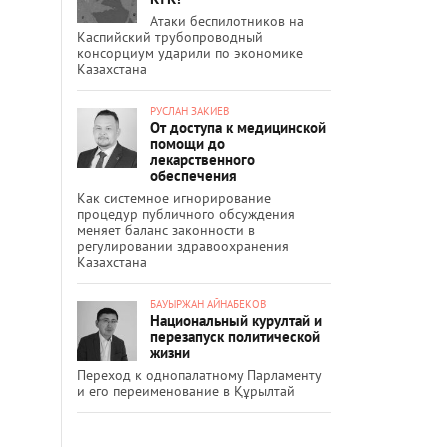
Атаки беспилотников на
Каспийский трубопроводный
консорциум ударили по экономике
Казахстана
РУСЛАН ЗАКИЕВ
От доступа к медицинской
помощи до
лекарственного
обеспечения
Как системное игнорирование
процедур публичного обсуждения
меняет баланс законности в
регулировании здравоохранения
Казахстана
БАУЫРЖАН АЙНАБЕКОВ
Национальный курултай и
перезапуск политической
жизни
Переход к однопалатному Парламенту
и его переименование в Құрылтай