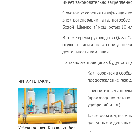
имеет законодательно закрепленно
С учетом ускорения газификации ю
электрогенерации на газ потребует
Бозой - Шымкент" мощностью 10 млр
В то же время руководство QazaqGa
осуществляться только при услови
деятельности компании.
На таких же принципах будут осущ
Как говорится в сообщ
предоставление газа 
ЧИТАЙТЕ ТАКЖЕ
Приоритетными целями
(производство метанол
удобрений и т.д.).
Таким образом, всем н
доступным и дешевым 
Узбеки оставят Казахстан без