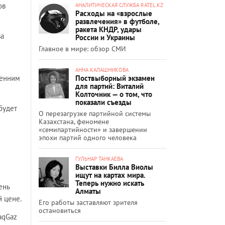
ов
АНАЛИТИЧЕСКАЯ СЛУЖБА RATEL.KZ
Расходы на «взрослые
развлечения» в футболе,
ракета КНДР, удары
ва
России и Украины
Главное в мире: обзор СМИ
АННА КАЛАШНИКОВА
Поствыборный экзамен
ренним
для партий: Виталий
Колточник — о том, что
показали съезды
будет
О перезагрузке партийной системы
Казахстана, феномене
«семипартийности» и завершении
эпохи партий одного человека
ГУЛЬНАР ТАНКАЕВА
Выставки Билла Виолы
ищут на картах мира.
Теперь нужно искать
ень
Алматы
й цене.
Его работы заставляют зрителя
остановиться
aqGaz