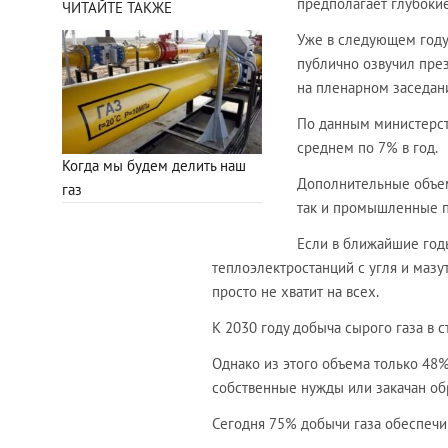
предполагает глубоки
ЧИТАЙТЕ ТАКЖЕ
Уже в следующем году 
публично озвучил през
на пленарном заседан
По данным министерств
среднем по 7% в год.
Когда мы будем делить наш
Дополнительные объем
газ
так и промышленные п
Если в ближайшие год
теплоэлектростанций с угля и мазу
просто не хватит на всех.
К 2030 году добыча сырого газа в 
Однако из этого объема только 48%
собственные нужды или закачан обр
Сегодня 75% добычи газа обеспечив