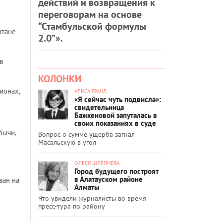
действий и возвращения к
переговорам на основе
“Стамбульской формулы
лтане
2.0”».
в
КОЛОНКИ
ионах,
АЛИСА ГРАНД
«Я сейчас чуть подвисла»:
свидетельница
Бажкеновой запуталась в
своих показаниях в суде
бычи,
Вопрос о сумме ущерба загнал
Масальскую в угол
ОЛЕСЯ ШЛЕПНЕВА
Город будущего построят
в Алатауском районе
ван на
Алматы
Что увидели журналисты во время
пресс-тура по району