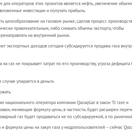
для операторов этих проектов является нефть, увеличение объем
 вложенные инвестиции и получать прибыль.
ть ценообразование на газовом рынке, сделав процесс производст
ически привлекательным, либо снижать объемы экспорта, чтобы
еренаправлять на внутренний рынок.
 счет экспортных доходов сегодня субсидируется продажа газа внут
а на газ не покрывает затрат по его производству, угроза дефицита 
 случае упирается в деньги.
ожать.
 национального оператора компании QazaqGaz в закон "О газе и
равки, меняющие формулу цены, в частности, будет расширен переч
оварный газ будет продаваться не по субсидируемой, а по рыночно
и формула цены на закуп газа у недропользователей – сейчас Qaz