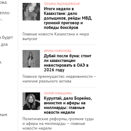
ржа.
ТАТЬЯНА РАДЗИШЕВСКАЯ
Итоги недели в
епло-
Казахстане: дело
дольщиков, рейды МВД,
 -
громкий приговор и
победы боксёров
Главные новости Казахстана и мира
а будет
выпуске
 для
ИРИНА МИРОНОВА
Дубай после бума: стоит
ли казахстанцам
.
инвестировать в ОАЭ в
2026 году
Главное преимущество недвижимости –
наличие реального актива
ЛИЛИЯ МАНЬШИНА
Курултай, дело Борейко,
амнистия и аферы на
миллиарды: главные
новости недели
амым
Политические реформы, громкие суды
и аферы на миллиарды — главные
новости недели