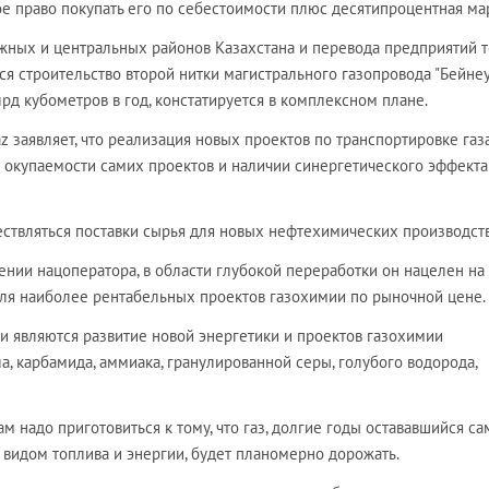
е право покупать его по себестоимости плюс десятипроцентная ма
жных и центральных районов Казахстана и перевода предприятий т
ся строительство второй нитки магистрального газопровода "Бейнеу
д кубометров в год, констатируется в комплексном плане.
z заявляет, что реализация новых проектов по транспортировке газ
и окупаемости самих проектов и наличии синергетического эффекта
ествляться поставки сырья для новых нефтехимических производств
ении нацоператора, в области глубокой переработки он нацелен на
для наиболее рентабельных проектов газохимии по рыночной цене.
 являются развитие новой энергетики и проектов газохимии
а, карбамида, аммиака, гранулированной серы, голубого водорода,
ам надо приготовиться к тому, что газ, долгие годы остававшийся с
видом топлива и энергии, будет планомерно дорожать.