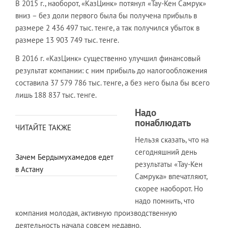
В 2015 г., наоборот, «КазЦинк» потянул «Тау-Кен Самрук»
вниз – без доли первого была бы получена прибыль в
размере 2 436 497 тыс. тенге, а так получился убыток в
размере 13 903 749 тыс. тенге.
В 2016 г. «КазЦинк» существенно улучшил финансовый
результат компании: с ним прибыль до налогообложения
составила 37 579 786 тыс. тенге, а без него была бы всего
лишь 188 837 тыс. тенге.
Надо
понаблюдать
ЧИТАЙТЕ ТАКЖЕ
Нельзя сказать, что на
сегодняшний день
Зачем Бердымухамедов едет
результаты «Тау-Кен
в Астану
Самрука» впечатляют,
скорее наоборот. Но
надо помнить, что
компания молодая, активную производственную
деятельность начала совсем недавно.