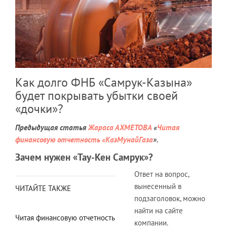
Как долго ФНБ «Самрук-Казына»
будет покрывать убытки своей
«дочки»?
Предыдущая статья
Жараса АХМЕТОВА
«
Читая
финансовую отчетность «КазМунайГаза
».
Зачем нужен «Тау-Кен Самрук»?
Ответ на вопрос,
вынесенный в
ЧИТАЙТЕ ТАКЖЕ
подзаголовок, можно
найти на сайте
Читая финансовую отчетность
компании.