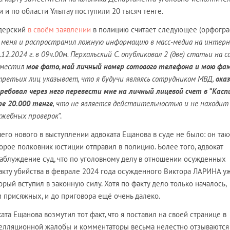
 и по области Ұлытау поступили 20 тысяч тенге.
ндерский
в своём заявлении
в полицию считает следующее (орфогра
 меня и распространил ложную информацию в масс-медиа на интер
2.12.2024 г. в 09ч.00м. Перхальский С. опубликовал 2 (две) статьи на 
азместил
мое фото, мой личный номер сотового телефона и мою фа
а третьих лиц указывает, что я будучи являясь сотрудником МВД,
ока
ебовал через него перевести мне на личный лицевой счет в “Касп
ре 20.000 тенге
, что не является действительностью и не находит 
ужебных проверок
”.
чего нового в выступлении адвоката Ещанова в суде не было: он та
торое полковник юстиции отправил в полицию. Более того, адвокат
заблуждение суд, что по уголовному делу в отношении осужденных
кту убийства в феврале 2024 года осужденного Виктора ЛАРИНА у
орый вступил в законную силу. Хотя по факту дело только началось,
 присяжных, и до приговора ещё очень далеко.
ата Ещанова возмутил тот факт, что я поставил на своей странице в
пелляционной жалобы и комментаторы весьма нелестно отзываются 