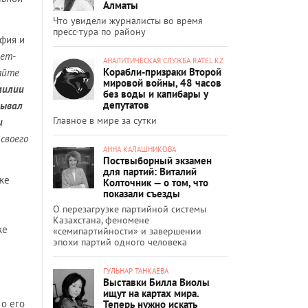
Алматы
Что увидели журналисты во время
пресс-тура по району
фия и
нет-
АНАЛИТИЧЕСКАЯ СЛУЖБА RATEL.KZ
Корабли-призраки Второй
сайте
мировой войны, 48 часов
милии
без воды и капибары у
депутатов
зывал
Главное в мире за сутки
и
своего
АННА КАЛАШНИКОВА
Поствыборный экзамен
для партий: Виталий
кже
Колточник — о том, что
показали съезды
О перезагрузке партийной системы
Казахстана, феномене
же
«семипартийности» и завершении
эпохи партий одного человека
ГУЛЬНАР ТАНКАЕВА
Выставки Билла Виолы
ищут на картах мира.
о его
Теперь нужно искать