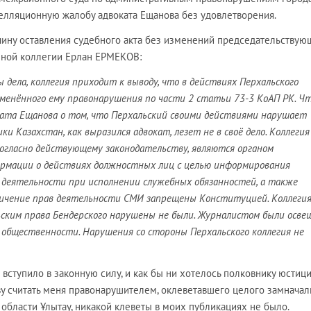
пелляционную жалобу адвоката Ещанова без удовлетворения.
ичину оставления судебного акта без изменений председательствую
нной коллегии Ерлан ЕРМЕКОВ:
 дела, коллегия приходит к выводу, что в действиях Перхальского
менённого ему правонарушения по части 2 статьи 73-3 КоАП РК. Ч
ката Ещанова о том, что Перхальский своими действиями нарушает
 Казахстан, как выразился адвокат, лезет не в своё дело. Коллегия
согласно действующему законодательству, являются органом
рмации о действиях должностных лиц с целью информирования
 деятельности при исполнении служебных обязанностей, а также
ничение прав деятельности СМИ запрещены Конституцией. Коллеги
ским права Бендерского нарушены не были. Журналистом были осве
 общественности. Нарушения со стороны Перхальского коллегия не
 вступило в законную силу, и как бы ни хотелось полковнику юстиц
ву считать меня правонарушителем, оклеветавшего целого замначал
области Ұлытау, никакой клеветы в моих публикациях не было.