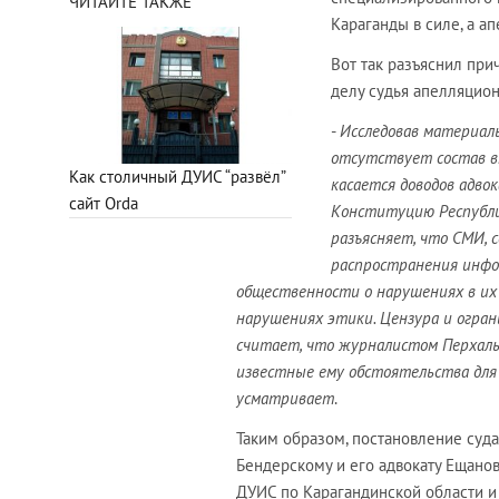
ЧИТАЙТЕ ТАКЖЕ
Караганды в силе, а а
Вот так разъяснил пр
делу судья апелляцио
-
Исследовав материалы
отсутствует состав в
Как столичный ДУИС “развёл”
касается доводов адво
сайт Orda
Конституцию Республики
разъясняет, что СМИ, 
распространения инфо
общественности о нарушениях в их
нарушениях этики. Цензура и огра
считает, что журналистом Перхаль
известные ему обстоятельства для
усматривает
.
Таким образом, постановление суда
Бендерскому и его адвокату Ещано
ДУИС по Карагандинской области и 