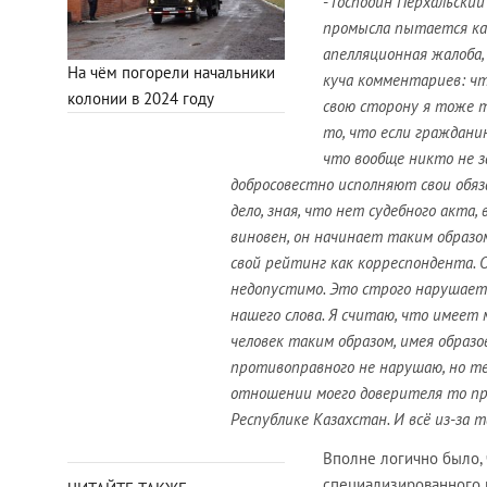
-
Господин Перхальский
промысла пытается как
апелляционная жалоба,
На чём погорели начальники
куча комментариев: чт
колонии в 2024 году
свою сторону я тоже т
то, что если граждани
что вообще никто не з
добросовестно исполняют свои обяза
дело, зная, что нет судебного акта,
виновен, он начинает таким образо
свой рейтинг как корреспондента. 
недопустимо. Это строго нарушает 
нашего слова. Я считаю, что имее
человек таким образом, имея образо
противоправного не нарушаю, но те
отношении моего доверителя то пр
Республике Казахстан. И всё из-за
Вполне логично было, 
специализированного 