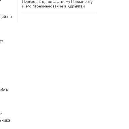
Переход к однопалатному Парламенту
и его переименование в Құрылтай
щий по
то
я
щены
ии
ьника