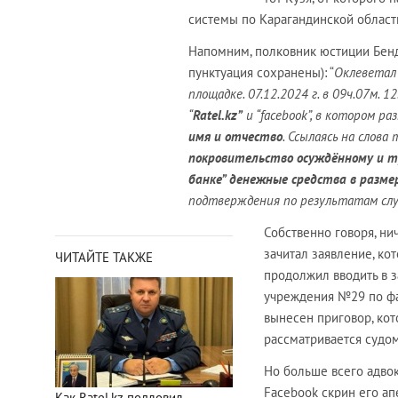
системы по Карагандинской области
Напомним, полковник юстиции Бе
пунктуация сохранены): “
Оклеветал
площадке. 07.12.2024 г. в 09ч.07м. 1
“
Ratel
.
kz
”
и “facebook”, в котором р
имя и отчество
. Ссылаясь на слов
покровительство осуждённому и тр
банке” денежные средства в разме
подтверждения по результатам сл
Собственно говоря, ни
зачитал заявление, ко
ЧИТАЙТЕ ТАКЖЕ
продолжил вводить в 
учреждения №29 по фа
вынесен приговор, кот
рассматривается судом
Но больше всего адвок
Facebook скрин его а
Как Ratel.kz подловил