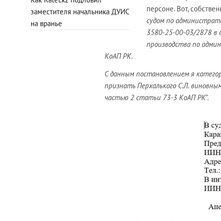
персоне. Вот, собствен
заместителя начальника ДУИС
судом по администрат
на вранье
3580-25-00-03/2878 в 
производства по адми
КоАП РК.
С данным постановлением я катего
признать Перхалького С.Л. виновн
частью 2 статьи 73-3 КоАП РК
”.