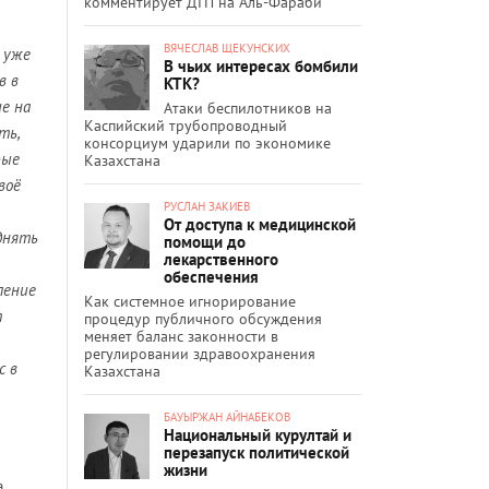
комментирует ДТП на Аль-Фараби
ВЯЧЕСЛАВ ЩЕКУНСКИХ
м уже
В чьих интересах бомбили
в в
КТК?
е на
Атаки беспилотников на
Каспийский трубопроводный
ть,
консорциум ударили по экономике
рые
Казахстана
воё
РУСЛАН ЗАКИЕВ
От доступа к медицинской
днять
помощи до
лекарственного
обеспечения
ление
Как системное игнорирование
т
процедур публичного обсуждения
меняет баланс законности в
регулировании здравоохранения
с в
Казахстана
БАУЫРЖАН АЙНАБЕКОВ
Национальный курултай и
перезапуск политической
жизни
а