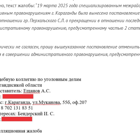
но, текст жалобы: “
19 марта 2025 года специализированным межрай
ивным правонарушениям г. Караганды было вынесено постановлени
отношении гр. Перхальского С.Л. о прекращении в отношении послед
нистративному правонарушению, предусмотренному частью 2 стат
рически не согласен, прошу вышеуказанное постановление отменить
ым в совершении административного правонарушения, предусмотрен