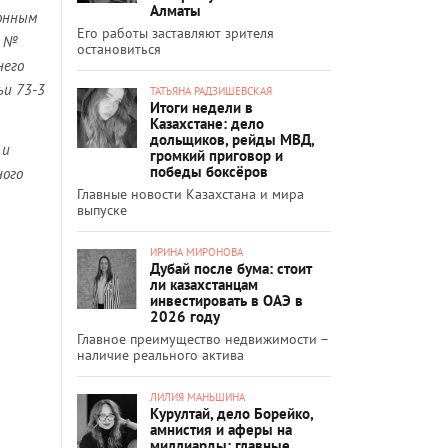
Алматы
онным
Его работы заставляют зрителя
е №
остановиться
него
ьи 73-3
ТАТЬЯНА РАДЗИШЕВСКАЯ
Итоги недели в
Казахстане: дело
дольщиков, рейды МВД,
 и
громкий приговор и
победы боксёров
ного
Главные новости Казахстана и мира
выпуске
ИРИНА МИРОНОВА
Дубай после бума: стоит
ли казахстанцам
инвестировать в ОАЭ в
2026 году
Главное преимущество недвижимости –
наличие реального актива
ЛИЛИЯ МАНЬШИНА
Курултай, дело Борейко,
амнистия и аферы на
миллиарды: главные