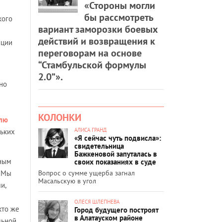
«Стороны могли
бы рассмотреть
кого
вариант заморозки боевых
действий и возвращения к
иции
переговорам на основе
“Стамбульской формулы
2.0”».
сно
КОЛОНКИ
елю
АЛИСА ГРАНД
льких
«Я сейчас чуть подвисла»:
свидетельница
Бажкеновой запуталась в
вным
своих показаниях в суде
Вопрос о сумме ущерба загнал
. Мы
Масальскую в угол
и,
ОЛЕСЯ ШЛЕПНЕВА
кто же
Город будущего построят
в Алатауском районе
льной