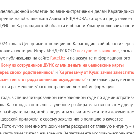
 в апелляционной коллегии по административным делам Карагандинс
отрение жалобы адвоката Азамата ЕЩАНОВА, который представляет
ДУИС по Карагандинской области и области Ұлытау полковника юст
2024 года в Департамент полиции по Карагандинской области через
олковника юстиции Игоря БЕНДЕРСКОГО
поступило заявление
, согла
вух публикациях на сайте
Ratel.kz
и на аккаунте информационного
“
Кому из сотрудников ДУИС слали деньги на банковские карты
ерез своих родственников
”
и
“
Сергеевичу от Кузи: зачем заместит
ысяч тенге от родственников осуждённого
”
- признаки сразу неско
еты и размещение/распространение ложной информации.
24 года, в специализированном межрайонном суде по администрати
да Караганды состоялось судебное разбирательство по этому делу
 разбирательства, чтобы поделиться с читателями теми документам
ндерский приложил к своему заявлению в полицию в качестве
. Потому что именно эти документы раскрывают главную интригу – 
 на карту заместителя начальника Департамента уголовно-исполните