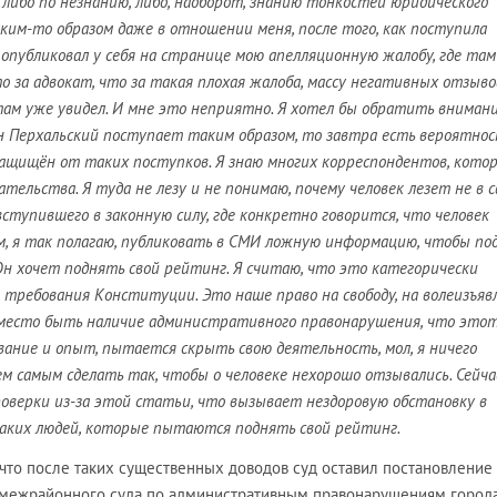
 либо по незнанию, либо, наоборот, знанию тонкостей юридического
им-то образом даже в отношении меня, после того, как поступила
 опубликовал у себя на странице мою апелляционную жалобу, где та
о за адвокат, что за такая плохая жалоба, массу негативных отзыво
ам уже увидел. И мне это неприятно. Я хотел бы обратить внимани
н Перхальский поступает таким образом, то завтра есть вероятнос
ащищён от таких поступков. Я знаю многих корреспондентов, кото
тельства. Я туда не лезу и не понимаю, почему человек лезет не в с
 вступившего в законную силу, где конкретно говорится, что человек
м, я так полагаю, публиковать в СМИ ложную информацию, чтобы по
Он хочет поднять свой рейтинг. Я считаю, что это категорически
требования Конституции. Это наше право на свободу, на волеизъяв
т место быть наличие административного правонарушения, что это
вание и опыт, пытается скрыть свою деятельность, мол, я ничего
м самым сделать так, чтобы о человеке нехорошо отзывались. Сейча
оверки из-за этой статьи, что вызывает нездоровую обстановку в
 таких людей, которые пытаются поднять свой рейтинг.
что после таких существенных доводов суд оставил постановление
межрайонного суда по административным правонарушениям город