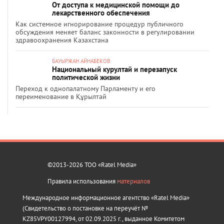
От доступа к медицинской помощи до
лекарственного обеспечения
Как системное игнорирование процедур публичного
обсуждения меняет баланс законности в регулировании
здравоохранения Казахстана
БАУЫРЖАН АЙНАБЕКОВ
Национальный курултай и перезапуск
политической жизни
Переход к однопалатному Парламенту и его
переименование в Құрылтай
©2013-2026 ТОО «Ratel Media»
Правила использования
материалов
Международное информационное агентство «Ratel Media»
(Свидетельство о постановке на переучёт №
KZ85VPY00127994, от 02.09.2025 г., выданное Комитетом