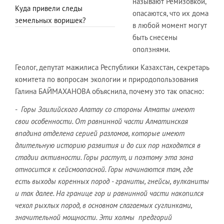
называют Ремизовкой,
Куда привели следы
опасаются, что их дома
земельных воришек?
в любой момент могут
быть снесены
оползнями.
Геолог, депутат мажилиса Республики Казахстан, секретарь
комитета по вопросам экологии и природопользования
Галина БАЙМАХАНОВА объяснила, почему это так опасно:
-
Горы Заилийского Алатау со стороны Алматы имеют
свои особенности. От равнинной части Алматинская
впадина отделена серией разломов, которые имеют
длительную историю развития и до сих пор находятся в
стадии активности. Горы растут, и поэтому эта зона
относится к сейсмоопасной. Горы начинаются там, где
есть выходы коренных пород - граниты, гнейсы, вулканиты
и так далее. На границе гор и равнинной части накопился
чехол рыхлых пород, в основном слагаемых суглинками,
значительной мощности. Эти холмы предгорий