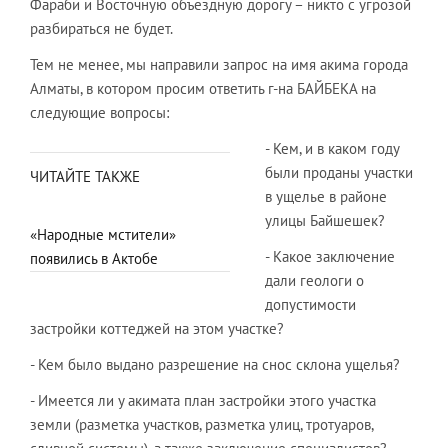
Фараби и Восточную объездную дорогу – никто с угрозой
разбираться не будет.
Тем не менее, мы направили запрос на имя акима города
Алматы, в котором просим ответить г-на БАЙБЕКА на
следующие вопросы:
- Кем, и в каком году
были проданы участки
ЧИТАЙТЕ ТАКЖЕ
в ущелье в районе
улицы Байшешек?
«Народные мстители»
- Какое заключение
появились в Актобе
дали геологи о
допустимости
застройки коттеджей на этом участке?
- Кем было выдано разрешение на снос склона ущелья?
- Имеется ли у акимата план застройки этого участка
земли (разметка участков, разметка улиц, тротуаров,