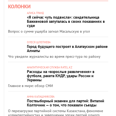
КОЛОНКИ
АЛИСА ГРАНД
«Я сейчас чуть подвисла»: свидетельница
Бажкеновой запуталась в своих показаниях в
суде
Вопрос о сумме ущерба загнал Масальскую в угол
ОЛЕСЯ ШЛЕПНЕВА
Город будущего построят в Алатауском районе
Алматы
Что увидели журналисты во время пресс-тура по району
АНАЛИТИЧЕСКАЯ СЛУЖБА RATEL.KZ
Расходы на «взрослые развлечения» в
футболе, ракета КНДР, удары России и
Украины
Главное в мире: обзор СМИ
АННА КАЛАШНИКОВА
Поствыборный экзамен для партий: Виталий
Колточник — о том, что показали съезды
О перезагрузке партийной системы Казахстана, феномене
«семипартийности» и завершении эпохи партий одного