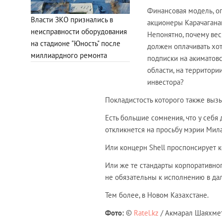
Финансовая модель, ог
Власти ЗКО признались в
акционеры Карачагана
неисправности оборудования
Непонятно, почему вес
на стадионе "Юность" после
должен оплачивать хот
миллиардного ремонта
подписки на акиматовс
области, на территори
инвестора?
Покладистость которого также выз
Есть большие сомнения, что у себя
откликнется на просьбу мэрии Мил
Или концерн Shell проспонсирует к
Или же те стандарты корпоративно
не обязательны к исполнению в да
Тем более, в Новом Казахстане.
Фото:
©
Ratel.kz
/ Акмарал Шаяхмет