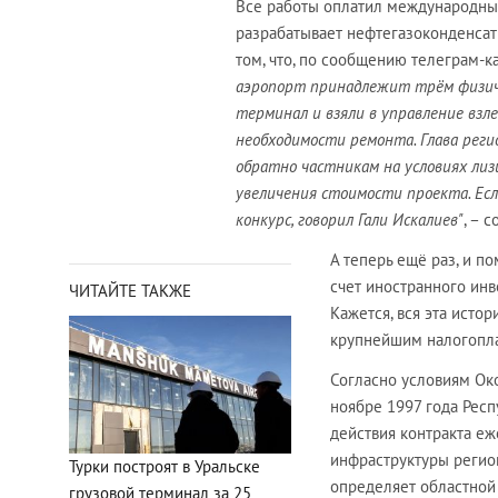
Все работы оплатил международный
разрабатывает нефтегазоконденсат
том, что, по сообщению телеграм-
аэропорт принадлежит трём физиче
терминал и взяли в управление взл
необходимости ремонта. Глава реги
обратно частникам на условиях лиз
увеличения стоимости проекта. Ес
конкурс, говорил Гали Искалиев"
, – 
А теперь ещё раз, и п
счет иностранного инв
ЧИТАЙТЕ ТАКЖЕ
Кажется, вся эта исто
крупнейшим налогопл
Согласно условиям Ок
ноябре 1997 года Рес
действия контракта е
инфраструктуры регион
Турки построят в Уральске
определяет областной 
грузовой терминал за 25