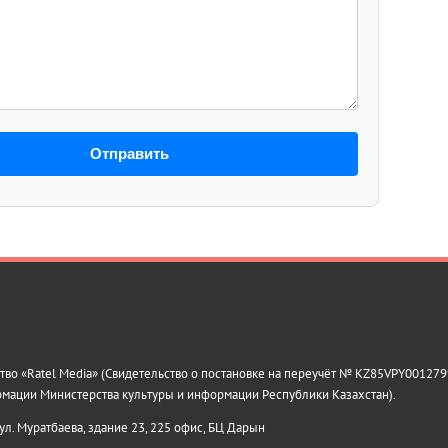
Отправить
о «Ratel Media» (Свидетельство о постановке на переучёт № KZ85VPY0012799
рмации Министерства культуры и информации Республики Казахстан).
 ул. Муратбаева, здание 23, 225 офис, БЦ Дарын