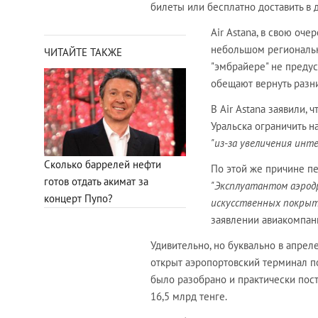
билеты или бесплатно доставить в 
Air Astana, в свою оче
небольшом региональн
ЧИТАЙТЕ ТАКЖЕ
"эмбрайере" не предус
обещают вернуть разн
В Air Astana заявили,
Уральска ограничить н
"из-за увеличения ин
Сколько баррелей нефти
По этой же причине пе
готов отдать акимат за
"Эксплуатантом аэрод
концерт Пупо?
искусственных покрыт
заявлении авиакомпан
Удивительно, но буквально в апрел
открыт аэропортовский терминал по
было разобрано и практически пост
16,5 млрд тенге.