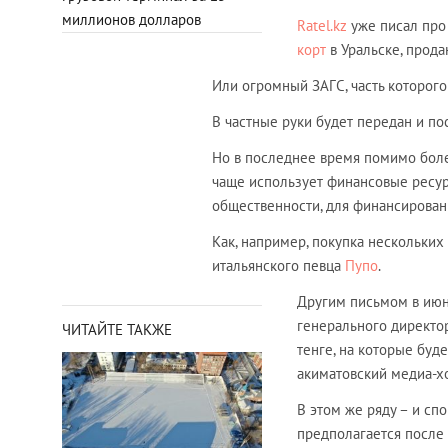
миллионов долларов
Ratel.kz
уже писал про 
корт
в Уральске, прода
Или огромный ЗАГС, часть которого 
В частные руки будет передан и п
Но в последнее время помимо боле
чаще использует финансовые ресур
общественности, для финансирован
Как, например, покупка нескольких
итальянского певца
Пупо
.
Другим письмом в июн
генерального директо
ЧИТАЙТЕ ТАКЖЕ
тенге, на которые буд
акиматовский медиа-хо
В этом же ряду – и сп
предполагается после 