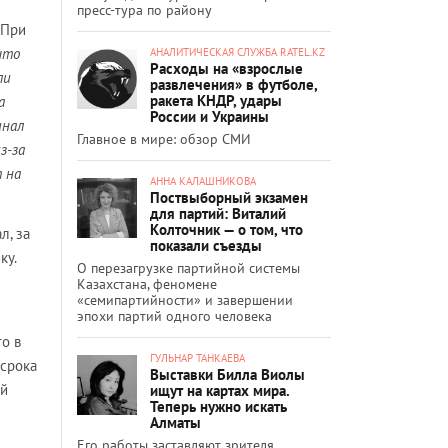
пресс-тура по району
 При
что
АНАЛИТИЧЕСКАЯ СЛУЖБА RATEL.KZ
Расходы на «взрослые
ли
развлечения» в футболе,
ракета КНДР, удары
а
России и Украины
инал
Главное в мире: обзор СМИ
з-за
 на
АННА КАЛАШНИКОВА
Поствыборный экзамен
для партий: Виталий
Колточник — о том, что
л, за
показали съезды
ку.
О перезагрузке партийной системы
Казахстана, феномене
«семипартийности» и завершении
эпохи партий одного человека
о в
ГУЛЬНАР ТАНКАЕВА
 срока
Выставки Билла Виолы
ой
ищут на картах мира.
Теперь нужно искать
Алматы
Его работы заставляют зрителя