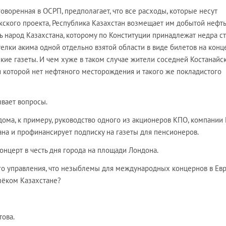
оворенная в ОСРП, предполагает, что все расходы, которые несут
кского проекта, Республика Казахстан возмещает им добытой нефть
ь народ Казахстана, которому по Конституции принадлежат недра ст
елки акима одной отдельно взятой области в виде билетов на конц
кие газеты. И чем хуже в таком случае жители соседней Костанайс
и которой нет нефтяного месторождения и такого же покладистого
ывает вопросы.
 дома, к примеру, руководство одного из акционеров КПО, компании 
ана и профинансирует подписку на газеты для пенсионеров.
онцерт в честь дня города на площади Лондона.
го управления, что незыблемы для международных концернов в Евр
лёком Казахстане?
ова.