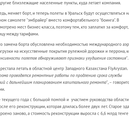
другие близлежащие населенные пункты, куда летает компания.
редь, меняет борт, и теперь полеты в Уральск будут осуществляться н
ом самолете "эмбрайер" вместо комфортабельного "боинга". В
мотрено мест бизнес-класса, поэтому тем, кто заплатил за комфорт,
ицу между тарифами.
 что замена борта обусловлена необходимостью международного аэ
агрузки на искусственные покрытия рулежной дорожки и перрона, 
тенсивности полетов обнаруживают признаки ухудшения состояния"
.
рестала летать в областной центр Западного Казахстана FlyArystan.
рома проводятся ремонтные работы по продлению срока службы
ий с дальнейшим планированием капитального ремонта"
, – говорит
ии.
е текущего года с большой помпой и участием руководства област
сле его реконструкции, которая длилась более двух лет. Старое зд
роено заново, а стоимость реконструкции выросла с 6,6 млрд тенге