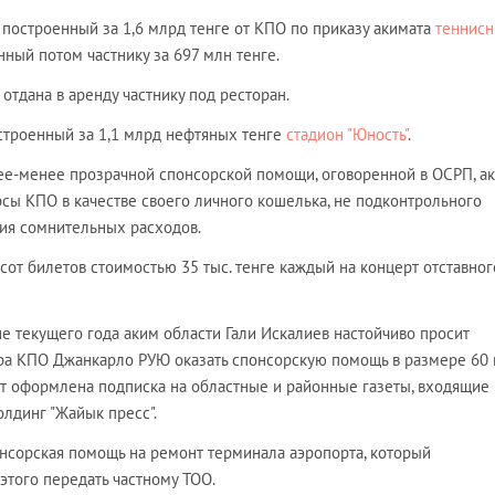
построенный за 1,6 млрд тенге от КПО по приказу акимата
теннис
нный потом частнику за 697 млн тенге.
отдана в аренду частнику под ресторан.
остроенный за 1,1 млрд нефтяных тенге
стадион "Юность"
.
е-менее прозрачной спонсорской помощи, оговоренной в ОСРП, ак
сы КПО в качестве своего личного кошелька, не подконтрольного
ия сомнительных расходов.
 сот билетов стоимостью 35 тыс. тенге каждый на концерт отставног
е текущего года аким области Гали Искалиев настойчиво просит
ра КПО Джанкарло РУЮ оказать спонсорскую помощь в размере 60
ет оформлена подписка на областные и районные газеты, входящие 
лдинг "Жайык пресс".
онсорская помощь на ремонт терминала аэропорта, который
этого передать частному ТОО.