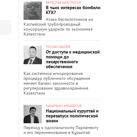
ВЯЧЕСЛАВ ЩЕКУНСКИХ
В чьих интересах бомбили
КТК?
Атаки беспилотников на
Каспийский трубопроводный
консорциум ударили по экономике
Казахстана
РУСЛАН ЗАКИЕВ
От доступа к медицинской
помощи до
лекарственного
обеспечения
Как системное игнорирование
процедур публичного обсуждения
меняет баланс законности в
регулировании здравоохранения
Казахстана
БАУЫРЖАН АЙНАБЕКОВ
Национальный курултай и
перезапуск политической
жизни
Переход к однопалатному Парламенту
и его переименование в Құрылтай