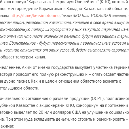
 консорциум "Карачаганак Петролиум Оперейтинг" (КПО), который
ное месторождение Карачаганак в Западно-Казахстанской области.
канала
https://t.me/bessimptomno
,
"аким ЗКО Гали ИСКАЛИЕВ заявлял, 
ским лицам, резидентам Казахстана, которые в своё время выкупи
етно-посадочную полосу. …Государство у них выкупило терминал из-з
она отмечал, что после окончания ремонта будут возвращать терм
инга. Единственное - будут пересмотрены первоначальные условия и
ли частник откажется от этих условий, будем выставлять аэропорт
сообщает телеграм-канал.
омедленнее. Аким от имени государства выкупает у частника термина
естора проводит его полную реконструкцию и – опять отдает частни
рия дурно пахнет. Как и в целом отношения областного акимата с
ательщиком области.
ончательного соглашения о разделе продукции (ОСРП), подписанног
публикой Казахстан с акционерами КПО, консорциум на протяжении
жегодно выделяет по 20 млн долларов США на улучшение социальн
а. При этом куда вкладывать деньги, что строить и ремонтировать –
акимат.