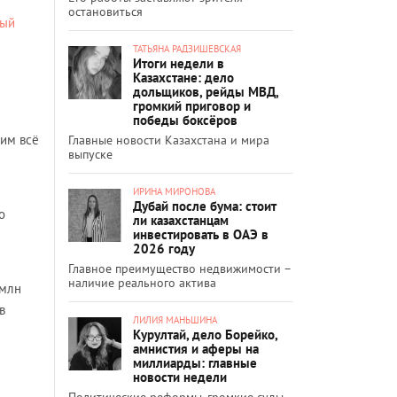
остановиться
ный
ТАТЬЯНА РАДЗИШЕВСКАЯ
Итоги недели в
Казахстане: дело
дольщиков, рейды МВД,
громкий приговор и
победы боксёров
им всё
Главные новости Казахстана и мира
выпуске
ИРИНА МИРОНОВА
Дубай после бума: стоит
о
ли казахстанцам
инвестировать в ОАЭ в
2026 году
Главное преимущество недвижимости –
наличие реального актива
 млн
в
ЛИЛИЯ МАНЬШИНА
Курултай, дело Борейко,
амнистия и аферы на
миллиарды: главные
новости недели
Политические реформы, громкие суды