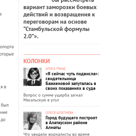
вариант заморозки боевых
действий и возвращения к
а
переговорам на основе
“Стамбульской формулы
2.0”».
ропорта
которые
КОЛОНКИ
АЛИСА ГРАНД
«Я сейчас чуть подвисла»:
свидетельница
Бажкеновой запуталась в
ся в
своих показаниях в суде
Вопрос о сумме ущерба загнал
Масальскую в угол
и был
ание
ОЛЕСЯ ШЛЕПНЕВА
Город будущего построят
 до
в Алатауском районе
Алматы
Что увидели журналисты во время