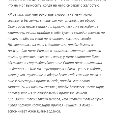
что не мог выносить, когда на него смотрят с жалостью.
- Я решил, что мне рано еще умирать - у меня мама,
сестры, я бы хотел стать для них опорой, а не обузой.
Около года после выписки я практически не выходил из
квартиры, решил прийти в себя. Гулять выходил только по
ночам, чтобы на меня не смотрели косо мои соседи.
Договаривался из окна с детишками, чтобы бегали в
магазин для меня. Раньше я занимался спортом - гантели
тягал, армрестлингом занимался, у меня квартира была
обставлена спортоборудованием. Спорт меня и вытащил
из депрессии. Как мог тренировался дома - учился ходить,
качал руки, туловище, в общем делал себе сильное тело. А
еще я смастерил протезы себе, правда, мне потом
запретили их носить, сказали, чтобы дождался настоящих,
потому что из-за самодельных протезов может
произойти такой зажим нервов, что станет только хуже.
Когда получил настоящий протез - вышел из дома,
-
вспоминает Азон Шаймарданов.