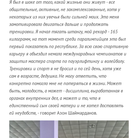
Я был в шоке от того, какой жизнью они живут - все
общительные, активные, не закомплексованные, хотя у
некоторых из них увечья были сильней моих. Это меня
замотивировало двигаться дальше и продолжать
тренировки. Я начал тягать штангу, мой рекорд - 165
килограмм, на тот момент среди паралимпийцев это был
первый показатель по республике. За всю свою спортивную
карьеру я объездил немало международных чемпионатов и
защитил мастера спорта по пауэрлифтингу и волейболу.
Тренировки и спорт я не бросил и по сей день, хотя уже
сам в возрасте, дедушка. Не могу ответить, что
конкретно помогло мне не потеряться в жизни. Может
быть, молодость, а может - дисциплина, выработанная в
органах внутренних дел, а может и то, что я
единственный сын своей матери и не хотел доставлять
ей неудобств,
- говорит Азон Шаймарданов.