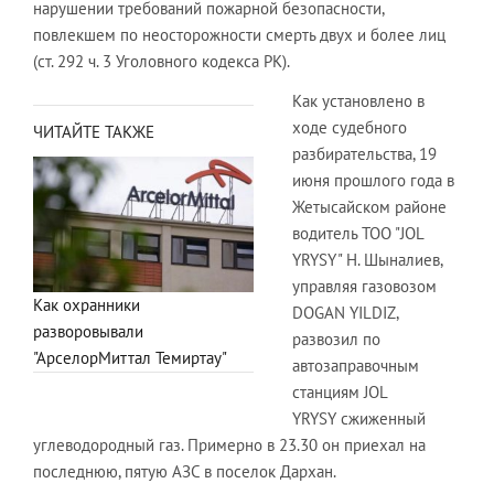
нарушении требований пожарной безопасности,
повлекшем по неосторожности смерть двух и более лиц
(ст. 292 ч. 3 Уголовного кодекса РК).
Как установлено в
ходе судебного
ЧИТАЙТЕ ТАКЖЕ
разбирательства, 19
июня прошлого года в
Жетысайском районе
водитель ТОО "JOL
YRYSY" Н. Шыналиев,
управляя газовозом
Как охранники
DOGAN YILDIZ,
разворовывали
развозил по
"АрселорМиттал Темиртау"
автозаправочным
станциям JOL
YRYSY сжиженный
углеводородный газ. Примерно в 23.30 он приехал на
последнюю, пятую АЗС в поселок Дархан.