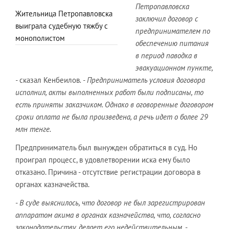
Петропавловска
Жительница Петропавловска
заключил договор с
выиграла судебную тяжбу с
предпринимателем по
монополистом
обеспечению питания
в период паводка в
эвакуационном пункте,
-
сказал Кенбеилов
. - Предприниматель условия договора
исполнил, акты выполненных работ были подписаны, то
есть приняты заказчиком. Однако в оговоренные договором
сроки оплата не была произведена, а речь идет о более 29
млн тенге.
Предприниматель был вынужден обратиться в суд
.
Но
проиграл процесс, в удовлетворении иска ему было
отказано. Причина - отсутствие регистрации договора в
органах казначейства.
-
В суде выяснилось, что договор не был зарегистрирован
аппаратом акима в органах казначейства, что, согласно
законодательству, делает его недействительным, -