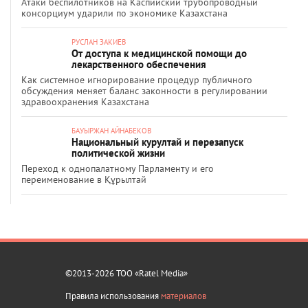
Атаки беспилотников на Каспийский трубопроводный
консорциум ударили по экономике Казахстана
РУСЛАН ЗАКИЕВ
От доступа к медицинской помощи до
лекарственного обеспечения
Как системное игнорирование процедур публичного
обсуждения меняет баланс законности в регулировании
здравоохранения Казахстана
БАУЫРЖАН АЙНАБЕКОВ
Национальный курултай и перезапуск
политической жизни
Переход к однопалатному Парламенту и его
переименование в Құрылтай
©2013-2026 ТОО «Ratel Media»
Правила использования
материалов