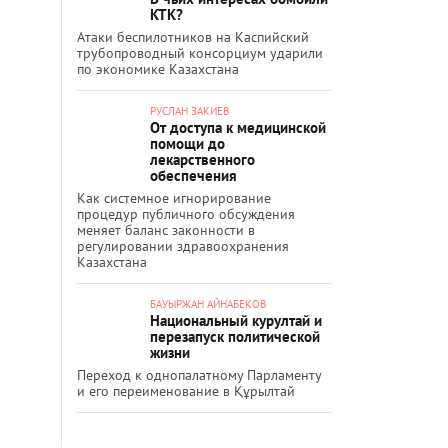
КТК?
Атаки беспилотников на Каспийский
трубопроводный консорциум ударили
по экономике Казахстана
РУСЛАН ЗАКИЕВ
От доступа к медицинской
помощи до
лекарственного
обеспечения
Как системное игнорирование
процедур публичного обсуждения
меняет баланс законности в
регулировании здравоохранения
Казахстана
БАУЫРЖАН АЙНАБЕКОВ
Национальный курултай и
перезапуск политической
жизни
Переход к однопалатному Парламенту
и его переименование в Құрылтай