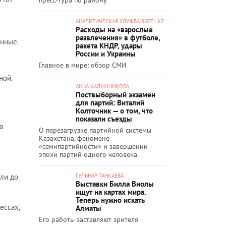
АНАЛИТИЧЕСКАЯ СЛУЖБА RATEL.KZ
Расходы на «взрослые
развлечения» в футболе,
анные.
ракета КНДР, удары
России и Украины
Главное в мире: обзор СМИ
ной.
АННА КАЛАШНИКОВА
Поствыборный экзамен
для партий: Виталий
Колточник — о том, что
показали съезды
а
О перезагрузке партийной системы
Казахстана, феномене
«семипартийности» и завершении
эпохи партий одного человека
ли до
ГУЛЬНАР ТАНКАЕВА
Выставки Билла Виолы
ищут на картах мира.
Теперь нужно искать
ессах,
Алматы
Его работы заставляют зрителя