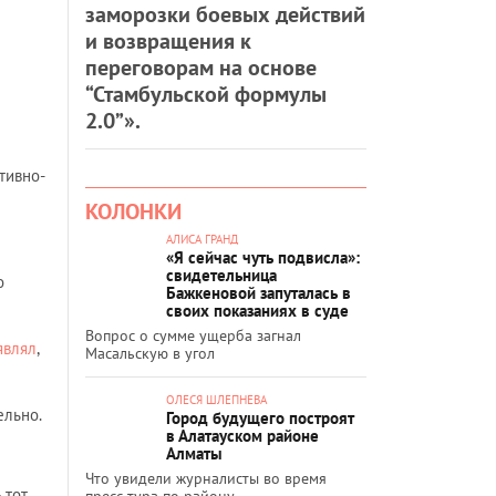
заморозки боевых действий
и возвращения к
переговорам на основе
“Стамбульской формулы
2.0”».
тивно-
КОЛОНКИ
АЛИСА ГРАНД
«Я сейчас чуть подвисла»:
свидетельница
о
Бажкеновой запуталась в
своих показаниях в суде
Вопрос о сумме ущерба загнал
являл
,
Масальскую в угол
ОЛЕСЯ ШЛЕПНЕВА
ельно.
Город будущего построят
в Алатауском районе
Алматы
Что увидели журналисты во время
 тот
пресс-тура по району