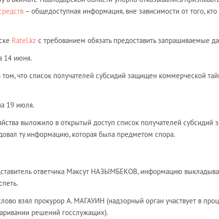
средств
– общедоступная информация, вне зависимости от того, кто
иске
Ratel.kz
с требованием обязать предоставить запрашиваемые д
а 14 июня.
 том, что список получателей субсидий защищен коммерческой тай
на 19 июля.
яйства выложило в открытый доступ список получателей субсидий з
одовал ту информацию, которая была предметом спора.
едставитель ответчика Максут НАЗЫМБЕКОВ, информацию выкладыва
спеть.
лово взял прокурор А. МАГАУИН (надзорный орган участвует в проц
паривании решений госслужащих).