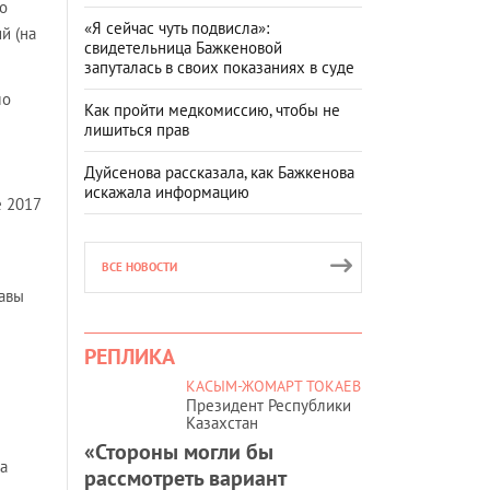
о
«Я сейчас чуть подвисла»:
й (на
свидетельница Бажкеновой
запуталась в своих показаниях в суде
ло
Как пройти медкомиссию, чтобы не
лишиться прав
Дуйсенова рассказала, как Бажкенова
искажала информацию
е 2017
ВСЕ НОВОСТИ
лавы
РЕПЛИКА
КАСЫМ-ЖОМАРТ ТОКАЕВ
Президент Республики
Казахстан
«Стороны могли бы
на
рассмотреть вариант