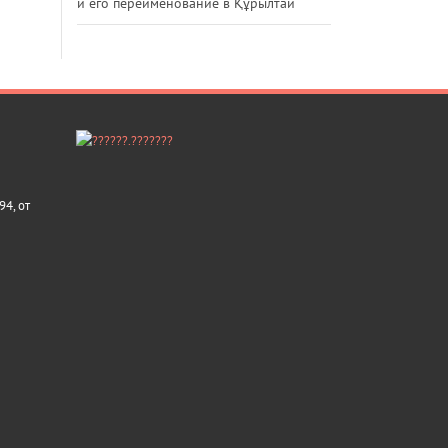
и его переименование в Құрылтай
4, от