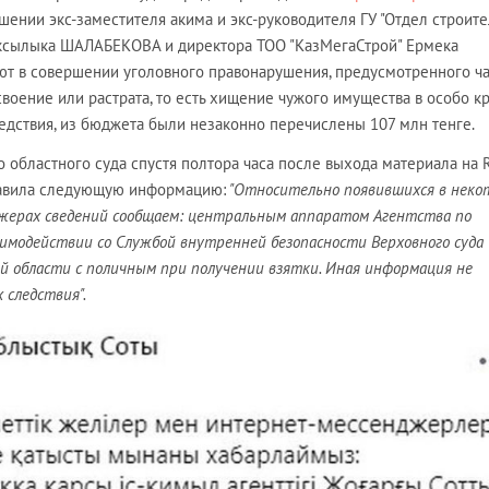
шении экс-заместителя акима и экс-руководителя ГУ "Отдел строите
ксылыка ШАЛАБЕКОВА и директора ТОО "КазМегаСтрой" Ермека
т в совершении уголовного правонарушения, предусмотренного ча
исвоение или растрата, то есть хищение чужого имущества в особо 
едствия, из бюджета были незаконно перечислены 107 млн тенге.
 областного суда спустя полтора часа после выхода материала на R
авила следующую информацию:
"Относительно появившихся в неко
жерах сведений сообщаем: центральным аппаратом Агентства по
имодействии со Службой внутренней безопасности Верховного суда
й области с поличным при получении взятки. Иная информация не
 следствия".