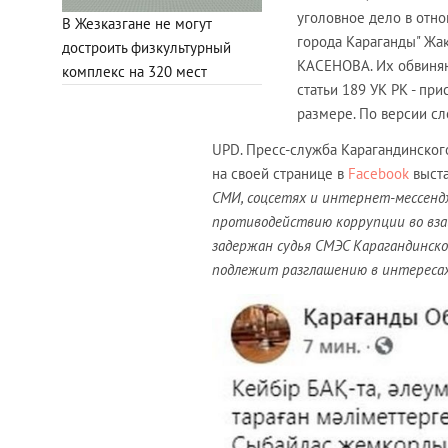
уголовное дело в отно
В Жезказгане не могут
города Караганды" Жа
достроить физкультурный
КАСЕНОВА. Их обвиняю
комплекс на 320 мест
статьи 189 УК РК - пр
размере. По версии сл
UPD. Пресс-служба Карагандинского
на своей странице в
Facebook
выст
СМИ, соцсетях и интернет-мессенд
противодействию коррупции во вза
задержан судья СМЭС Карагандинско
подлежит разглашению в интересах