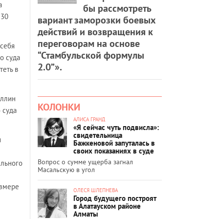
а
бы рассмотреть
 30
вариант заморозки боевых
действий и возвращения к
переговорам на основе
 себя
“Стамбульской формулы
о суда
2.0”».
теть в
уллин
КОЛОНКИ
 суда
АЛИСА ГРАНД
«Я сейчас чуть подвисла»:
свидетельница
и
Бажкеновой запуталась в
своих показаниях в суде
Вопрос о сумме ущерба загнал
ельного
Масальскую в угол
азмере
ОЛЕСЯ ШЛЕПНЕВА
Город будущего построят
в Алатауском районе
Алматы