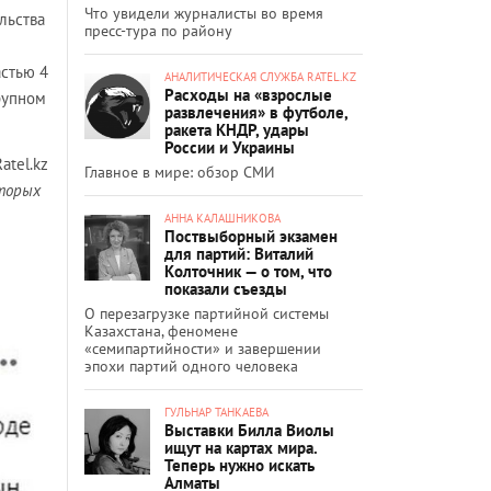
Что увидели журналисты во время
льства
пресс-тура по району
стью 4
АНАЛИТИЧЕСКАЯ СЛУЖБА RATEL.KZ
Расходы на «взрослые
крупном
развлечения» в футболе,
ракета КНДР, удары
России и Украины
atel.kz
Главное в мире: обзор СМИ
торых
АННА КАЛАШНИКОВА
Поствыборный экзамен
для партий: Виталий
Колточник — о том, что
показали съезды
О перезагрузке партийной системы
Казахстана, феномене
«семипартийности» и завершении
эпохи партий одного человека
ГУЛЬНАР ТАНКАЕВА
Выставки Билла Виолы
ищут на картах мира.
Теперь нужно искать
Алматы