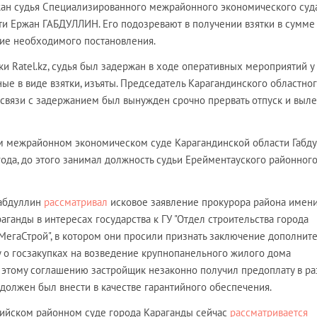
ан судья Специализированного межрайонного экономического суд
ти Ержан ГАБДУЛЛИН. Его подозревают в получении взятки в сумме
ние необходимого постановления.
и Ratel.kz, судья был задержан в ходе оперативных мероприятий у
ные в виде взятки, изъяты. Председатель Карагандинского областног
вязи с задержанием был вынужден срочно прервать отпуск и выле
 межрайонном экономическом суде Карагандинской области Габд
года, до этого занимал должность судьи Ерейментауского районного
Габдуллин
рассматривал
исковое заявление прокурора района имен
аганды в интересах государства к ГУ "Отдел строительства города
МегаСтрой", в котором они просили признать заключение дополнит
у о госзакупках на возведение крупнопанельного жилого дома
 этому соглашению застройщик незаконно получил предоплату в р
 должен был внести в качестве гарантийного обеспечения.
ийском районном суде города Караганды сейчас
рассматривается