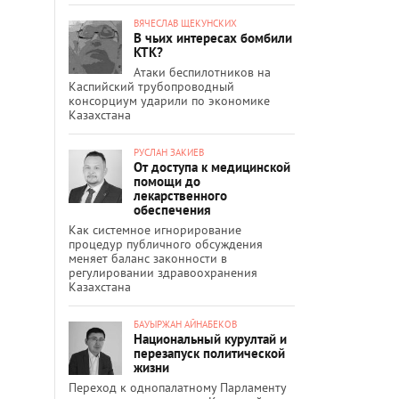
ВЯЧЕСЛАВ ЩЕКУНСКИХ
В чьих интересах бомбили
КТК?
Атаки беспилотников на
Каспийский трубопроводный
консорциум ударили по экономике
Казахстана
РУСЛАН ЗАКИЕВ
От доступа к медицинской
помощи до
лекарственного
обеспечения
Как системное игнорирование
процедур публичного обсуждения
меняет баланс законности в
регулировании здравоохранения
Казахстана
БАУЫРЖАН АЙНАБЕКОВ
Национальный курултай и
перезапуск политической
жизни
Переход к однопалатному Парламенту