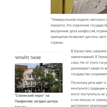
"Универсальной модели светского г
покоится. Это отделение государст
внутренние дела конфессий, огран
принципов позволяет достичь светс
странах.
В Казахстане, наприме
наименований. В Герма
ЧИТАЙТЕ ТАКЖЕ
союз. Но от этого госу
доминирует какая-то в
государства сохраняют
Поскольку речь идет о
менталитет, традиции и
могут поступиться, не 
"Сталинский пирог" на
а что нельзя, то грани
Панфилова: загадки центра
инструмент реализаци
Алматы