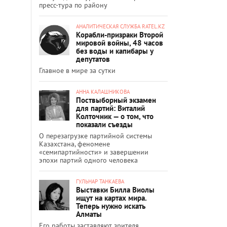
пресс-тура по району
АНАЛИТИЧЕСКАЯ СЛУЖБА RATEL.KZ
Корабли-призраки Второй
мировой войны, 48 часов
без воды и капибары у
депутатов
Главное в мире за сутки
АННА КАЛАШНИКОВА
Поствыборный экзамен
для партий: Виталий
Колточник — о том, что
показали съезды
О перезагрузке партийной системы
Казахстана, феномене
«семипартийности» и завершении
эпохи партий одного человека
ГУЛЬНАР ТАНКАЕВА
Выставки Билла Виолы
ищут на картах мира.
Теперь нужно искать
Алматы
Его работы заставляют зрителя