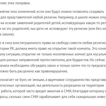
ние этих поправок.
инятия этих изменений, если они будут, можно позволять создавать
для представителей любой религии. Например, в школе можно отк
на основе заявлений родителей детей, исповедующих какую-то ре
и на это родителей, чьи дети не исповедуют эту религию (или без и
в законе).
то в силу конституционного права на свободу совести любая религи
тории РК, должна иметь право на открытие такой комнаты. Это озна
ону ситуации, открытие не только молитвенных комнат для мусульм
 для разных направлений протестантизма, для буддистов. Но сейчас
начала необходимо обсуждать закон и только затем что-то предлага
должно быть расценено как правонарушение.
полагает не бунт, не эмоции, а вдумчивое сотрудничество представ
игиозных организаций, чья деятельность разрешена на территории
я работа, которой часто вредит ажиотаж в СМИ, благодаря которому 
осы, сколько сами СМИ зарабатывают для себя скандальную извест