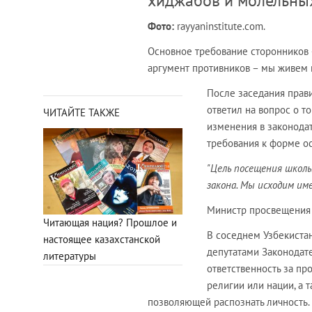
хиджабов и молельны
Фото:
rayyaninstitute.com.
Основное требование сторонников 
аргумент противников – мы живем в
После заседания прав
ответил на вопрос о т
ЧИТАЙТЕ ТАКЖЕ
изменения в законодат
требования к форме о
"Цель посещения школы
закона. Мы исходим име
Министр просвещения 
Читающая нация? Прошлое и
В соседнем Узбекистан
настоящее казахстанской
депутатами Законодат
литературы
ответственность за пр
религии или нации, а
позволяющей распознать личность.