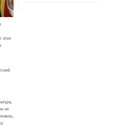
о
е этих
х
еский
ьтура,
ни не
 можно,
ко