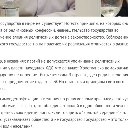
осударства в мире не существует. Но есть принципы, на которых он
ва от религиозных конфессий, невмешательство государства во
ичение влияния религиозных догм на законотворчество. Соблюдени
кого государства, но на практике их реализация отличается в разны
р, в названиях партий не допускается упоминание религиозных
нии у власти находился ХДС, что означает Христианско-демократич
дарство не перестает быть светским. В странах, где среди населения
ера, предпочтение отдается ей. Но опять-таки принципы светского
ся.
 самоидентификации населения по религиозному признаку, а это кул
 обычаи, т.е. всё то, что объединяет людей в одно общество и чем о
утратив свою идентичность. Если говорить о "золотой середине", что
цы устанавливает общество, а не государство. Государство – это толь
и воли населения.