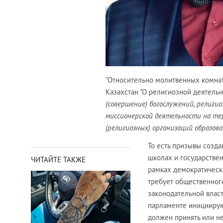
"Относительно молитвенных комнат в
Казахстан "О религиозной деятель
(совершение) богослужений, религио
миссионерской деятельности на тер
(религиозных) организаций образова
То есть призывы созда
школах и государствен
ЧИТАЙТЕ ТАКЖЕ
рамках демократически
требует общественног
законодательной власт
парламенте инициирую
должен принять или не