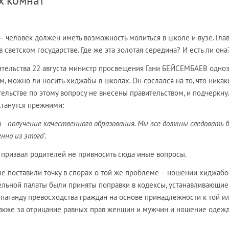
х комнат
– человек должен иметь возможность молиться в школе и вузе. Гла
 светском государстве. Где же эта золотая середина? И есть ли она
ительства 22 августа министр просвещения Гани БЕЙСЕМБАЕВ одно
ом, можно ли носить хиджабы в школах. Он сослался на то, что никак
ельстве по этому вопросу не внесены правительством, и подчеркнул
станутся прежними:
 - получение качественного образования. Мы все должны следовать 
нно из этого".
призвал родителей не привносить сюда иные вопросы.
е поставили точку в спорах о той же проблеме – ношении хиджабов
ельной палаты были приняты поправки в кодексы, устанавливающие
опаганду превосходства граждан на основе принадлежности к той и
 также за отрицание равных прав женщин и мужчин и ношение одежд