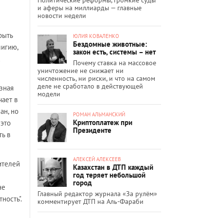
и аферы на миллиарды — главные
новости недели
рыть
ЮЛИЯ КОВАЛЕНКО
Бездомные животные:
лигию,
закон есть, системы – нет
х
Почему ставка на массовое
уничтожение не снижает ни
численность, ни риски, и что на самом
деле не сработало в действующей
озная
модели
чает в
ан, но
РОМАН АЛЬМАНСКИЙ
Криптоплатеж при
 это
Президенте
ть в
АЛЕКСЕЙ АЛЕКСЕЕВ
ителей
Казахстан в ДТП каждый
год теряет небольшой
город
не
Главный редактор журнала «За рулём»
ность".
комментирует ДТП на Аль-Фараби