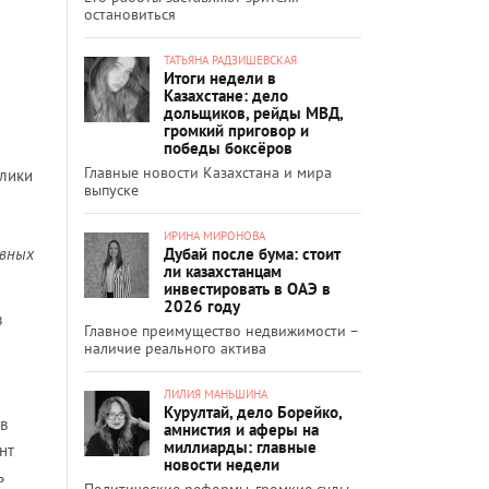
остановиться
ТАТЬЯНА РАДЗИШЕВСКАЯ
Итоги недели в
Казахстане: дело
дольщиков, рейды МВД,
громкий приговор и
победы боксёров
Главные новости Казахстана и мира
блики
выпуске
ИРИНА МИРОНОВА
овных
Дубай после бума: стоит
ли казахстанцам
инвестировать в ОАЭ в
2026 году
в
Главное преимущество недвижимости –
наличие реального актива
ЛИЛИЯ МАНЬШИНА
Курултай, дело Борейко,
в
амнистия и аферы на
миллиарды: главные
нт
новости недели
ь
Политические реформы, громкие суды