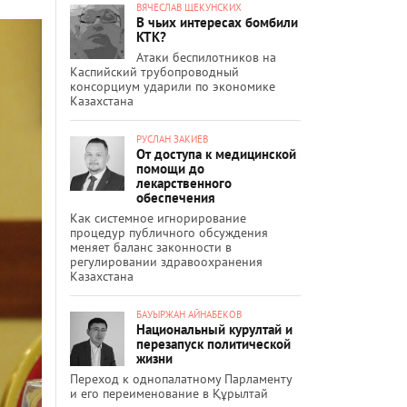
ВЯЧЕСЛАВ ЩЕКУНСКИХ
В чьих интересах бомбили
КТК?
Атаки беспилотников на
Каспийский трубопроводный
консорциум ударили по экономике
Казахстана
РУСЛАН ЗАКИЕВ
От доступа к медицинской
помощи до
лекарственного
обеспечения
Как системное игнорирование
процедур публичного обсуждения
меняет баланс законности в
регулировании здравоохранения
Казахстана
БАУЫРЖАН АЙНАБЕКОВ
Национальный курултай и
перезапуск политической
жизни
Переход к однопалатному Парламенту
и его переименование в Құрылтай