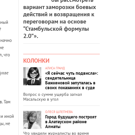
вариант заморозки боевых
действий и возвращения к
переговорам на основе
вный
“Стамбульской формулы
?
2.0”».
значно
ие
, что
КОЛОНКИ
АЛИСА ГРАНД
букве
«Я сейчас чуть подвисла»:
свидетельница
Бажкеновой запуталась в
своих показаниях в суде
Вопрос о сумме ущерба загнал
Масальскую в угол
. Там
ОЛЕСЯ ШЛЕПНЕВА
ли иной
Город будущего построят
в Алатауском районе
ы, не
Алматы
Что увидели журналисты во время