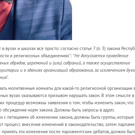
 вузах и школах все просто: согласно статье 7 (п. 3) закона Респу
ности и религиозных объединениях":
"Не допускается проведение
зных обрядов, церемоний и (или) собраний, а также осуществление
ритории и в зданиях организаций образования, за исключением дух
ния".
вать молитвенные комнаты для какой-то религиозной организации 
ных вузах оказываются призывом нарушать закон. В этом смысле в
х процедур возможны заявления о том, чтобы изменить закон, что
о обсуждения норм закона. Должны быть запросы в адрес
и с петициями об изменении закона, должны быть группы, которые 
т процесс внесения изменений в законодательство, затем парламе
 принять эти изменения после парламентских дебатов, должно быт