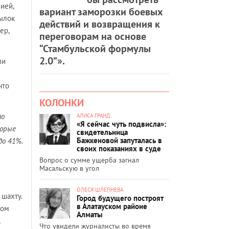
ией,
вариант заморозки боевых
сылок
действий и возвращения к
ер,
переговорам на основе
“Стамбульской формулы
2.0”».
ли
что
КОЛОНКИ
то
АЛИСА ГРАНД
«Я сейчас чуть подвисла»:
торые
свидетельница
Бажкеновой запуталась в
до 41%.
своих показаниях в суде
Вопрос о сумме ущерба загнал
Масальскую в угол
ОЛЕСЯ ШЛЕПНЕВА
 шахту.
Город будущего построят
в Алатауском районе
ном
Алматы
l
Что увидели журналисты во время