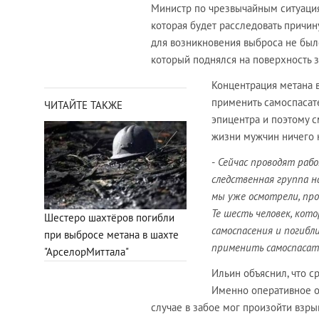
Министр по чрезвычайным ситуаци
которая будет расследовать причин
для возникновения выброса не был
который поднялся на поверхность з
Концентрация метана в
применить самоспасате
ЧИТАЙТЕ ТАКЖЕ
эпицентра и поэтому с
жизни мужчин ничего 
-
Сейчас проводят работ
следственная группа н
мы уже осмотрели, пр
Те шесть человек, кото
Шестеро шахтёров погибли
самоспасения и погибли
при выбросе метана в шахте
применить самоспасат
"АрселорМиттала"
Ильин объяснил, что с
Именно оперативное от
случае в забое мог произойти взрыв