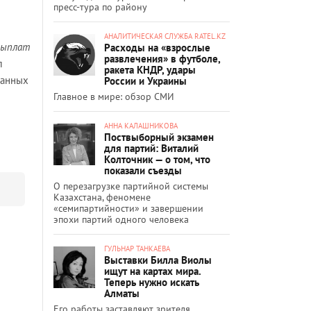
пресс-тура по району
АНАЛИТИЧЕСКАЯ СЛУЖБА RATEL.KZ
 выплат
Расходы на «взрослые
развлечения» в футболе,
л
ракета КНДР, удары
занных
России и Украины
Главное в мире: обзор СМИ
АННА КАЛАШНИКОВА
Поствыборный экзамен
для партий: Виталий
Колточник — о том, что
показали съезды
О перезагрузке партийной системы
Казахстана, феномене
«семипартийности» и завершении
эпохи партий одного человека
ГУЛЬНАР ТАНКАЕВА
Выставки Билла Виолы
ищут на картах мира.
Теперь нужно искать
Алматы
Его работы заставляют зрителя