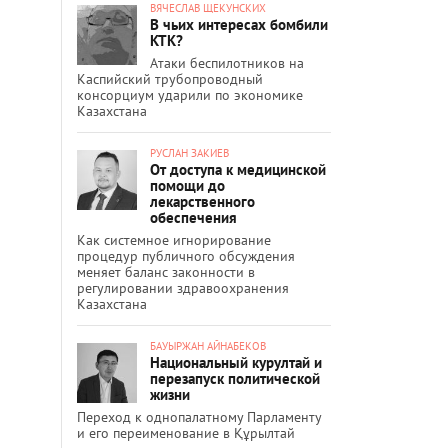
ВЯЧЕСЛАВ ЩЕКУНСКИХ
В чьих интересах бомбили
КТК?
Атаки беспилотников на
Каспийский трубопроводный
консорциум ударили по экономике
Казахстана
РУСЛАН ЗАКИЕВ
От доступа к медицинской
помощи до
лекарственного
обеспечения
Как системное игнорирование
процедур публичного обсуждения
меняет баланс законности в
регулировании здравоохранения
Казахстана
БАУЫРЖАН АЙНАБЕКОВ
Национальный курултай и
перезапуск политической
жизни
Переход к однопалатному Парламенту
и его переименование в Құрылтай