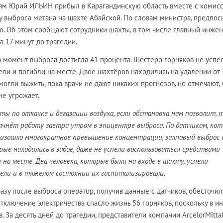
ям Юрий ИЛЬИН прибыл в Карагандинскую область вместе с комисс
у выброса метана на шахте Абайской. По словам министра, предпо
о. Об этом сообщают сотрудники шахты, в том числе главный инжен
а 17 минут до трагедии.
 момент выброса достигла 41 процента. Шестеро горняков не успе
ли и погибли на месте. Двое шахтёров находились на удалении от
могли выжить, пока врачи не дают никаких прогнозов, но отмечают, 
не угрожает.
ы по откачке и дегазации воздуха, если обстановка нам позволит, 
ачнёт работу завтра утром в эпицентре выброса. По датчикам, ко
оизошло многократное превышение концентрации, залповый выброс 
рые находились в забое, даже не успели воспользоваться средствами
 на месте. Два человека, которые были на входе в шахту, успели
ели и в тяжелом состоянии их госпитализировали.
разу после выброса оператор, получив данные с датчиков, обесточил
ключение электричества спасло жизнь 56 горняков, поскольку в и
. За десять дней до трагедии, представители компании ArcelorMitta