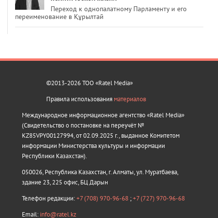
Переход к однопалатному Парламенту и его
переименование в Құрылтай
©2013-2026 ТОО «Ratel Media»
Правила использования
материалов
Международное информационное агентство «Ratel Media»
(Свидетельство о постановке на переучёт №
KZ85VPY00127994, от 02.09.2025 г., выданное Комитетом
информации Министерства культуры и информации
Республики Казахстан).
050026, Республика Казахстан, г. Алматы, ул. Муратбаева,
здание 23, 225 офис, БЦ Дарын
Телефон редакции:
+7 (708) 970-96-68
;
+7 (727) 970-96-68
Email:
info@ratel.kz