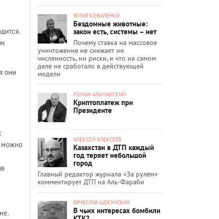
ЮЛИЯ КОВАЛЕНКО
Бездомные животные:
дится.
закон есть, системы – нет
Почему ставка на массовое
ом
уничтожение не снижает ни
численность, ни риски, и что на самом
деле не сработало в действующей
я они
модели
РОМАН АЛЬМАНСКИЙ
Криптоплатеж при
Президенте
:
АЛЕКСЕЙ АЛЕКСЕЕВ
, можно
Казахстан в ДТП каждый
год теряет небольшой
город
ав
Главный редактор журнала «За рулём»
комментирует ДТП на Аль-Фараби
ВЯЧЕСЛАВ ЩЕКУНСКИХ
В чьих интересах бомбили
не.
КТК?