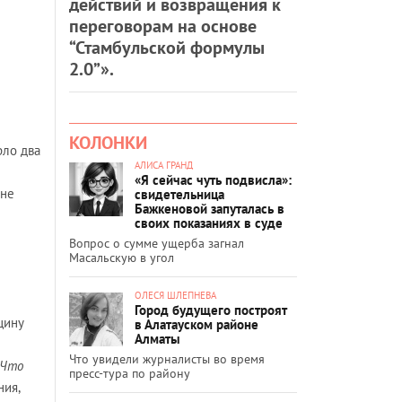
действий и возвращения к
переговорам на основе
“Стамбульской формулы
2.0”».
КОЛОНКИ
рло два
АЛИСА ГРАНД
«Я сейчас чуть подвисла»:
 не
свидетельница
Бажкеновой запуталась в
своих показаниях в суде
Вопрос о сумме ущерба загнал
Масальскую в угол
ОЛЕСЯ ШЛЕПНЕВА
Город будущего построят
щину
в Алатауском районе
Алматы
Что увидели журналисты во время
«Что
пресс-тура по району
ния,