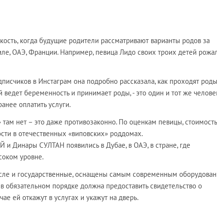
кость, когда будущие родители рассматривают варианты родов за
ле, ОАЭ, Франции. Например, певица Лидо своих троих детей рожал
писчиков в Инстаграм она подробно рассказала, как проходят роды
й ведет беременность и принимает роды, - это один и тот же человек
ранее оплатить услуги.
» там нет – это даже противозаконно. По оценкам певицы, стоимост
ости в отечественных «виповских» роддомах.
Й и Динары СУЛТАН появились в Дубае, в ОАЭ, в стране, где
соком уровне.
исле и государственные, оснащены самым современным оборудован
 в обязательном порядке должна предоставить свидетельство о
ае ей откажут в услугах и укажут на дверь.