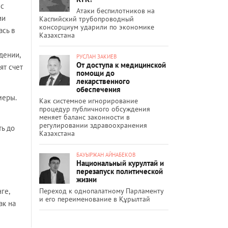
ic
Атаки беспилотников на
ии
Каспийский трубопроводный
консорциум ударили по экономике
ась в
Казахстана
дении,
РУСЛАН ЗАКИЕВ
От доступа к медицинской
ят счет
помощи до
лекарственного
обеспечения
меры.
Как системное игнорирование
процедур публичного обсуждения
меняет баланс законности в
регулировании здравоохранения
ть до
Казахстана
БАУЫРЖАН АЙНАБЕКОВ
Национальный курултай и
перезапуск политической
жизни
Переход к однопалатному Парламенту
ге,
и его переименование в Құрылтай
ак на