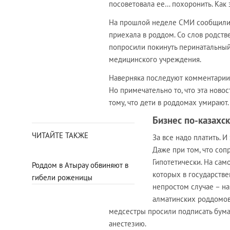
посоветовала ее… похоронить. Как
На прошлой неделе СМИ сообщили
приехала в роддом. Со слов родств
попросили покинуть перинатальный
медицинского учреждения.
Наверняка последуют комментарии с
Но примечательно то, что эта новос
тому, что дети в роддомах умираю
Бизнес по-казахс
ЧИТАЙТЕ ТАКЖЕ
За все надо платить. И
Даже при том, что соп
Гипотетически. На сам
Роддом в Атырау обвиняют в
которых в государстве
гибели роженицы
непростом случае – на
алматинских роддомов 
медсестры просили подписать бумаг
анестезию.