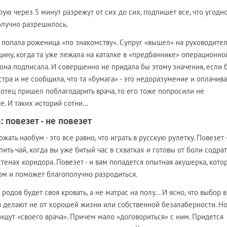
ую через 5 минут разрежут от сих до сих, подпишет все, что угодно
олучно разрешилось.
 попала роженица «по знакомству». Супруг «вышел» на руководите
ну, когда та уже лежала на каталке в «предбаннике» операционно
и она подписала. И совершенно не придала бы этому значения, если 
ра и не сообщила, что та «бумага» - это недоразумение и оплачива
й отец пришел поблагодарить врача, то его тоже попросили не
е. И таких историй сотни…
 повезет - не повезет
ожать наобум - это все равно, что играть в русскую рулетку. Повезет 
 пить чай, когда вы уже битый час в схватках и готовы от боли содра
стенах коридора. Повезет - и вам попадется опытная акушерка, кото
том и поможет благополучно разродиться.
е родов будет своя кровать, а не матрас на полу… И ясно, что выбор в
и делают не от хорошей жизни или собственной безалаберности. Н
ищут «своего врача». Причем мало «договориться» с ним. Придется