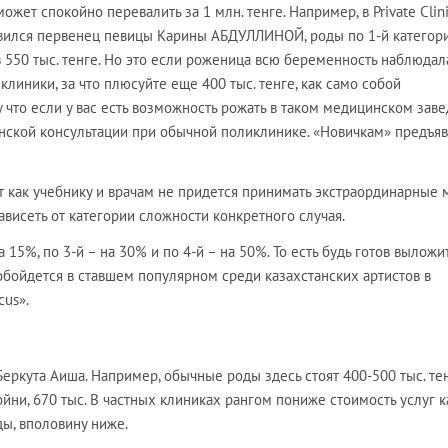
ожет спокойно перевалить за 1 млн. тенге. Например, в Private Clin
появился первенец певицы Карины АБДУЛЛИНОЙ, роды по 1-й категор
 550 тыс. тенге. Но это если роженица всю беременность наблюдал
клиники, за что плюсуйте еще 400 тыс. тенге, как само собой
что если у вас есть возможность рожать в таком медицинском заве
женской консультации при обычной поликлинике. «Новичкам» предъяв
ут как учебнику и врачам не придется принимать экстраординарные 
ависеть от категории сложности конкретного случая.
 15%, по 3-й – на 30% и по 4-й – на 50%. То есть будь готов выложи
обойдется в ставшем популярном среди казахстанских артистов в
us».
еркута Аиша. Например, обычные роды здесь стоят 400-500 тыс. тен
ни, 670 тыс. В частных клиниках рангом пониже стоимость услуг к
ды, вполовину ниже.