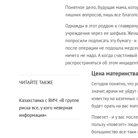
Понятное дело, будущая мама, котор
лишних вопросов, лишь все благоп
Однажды в этот роддом к главврачу
учреждения через ее шефьев. Женщи
попросили подписать эту бумагу - 
после операции не подошла медсест
ничего не надо. А когда счастливы
распространяться об этом инцидент
Цена материнства:
ЧИТАЙТЕ ТАКЖЕ
Сегодня понятно, что р
значит, врачи не уйдут
известку на казенных 
Казахстанка с ВИЧ: «В группе
будет орать на вас ма
риска все, у кого неверная
информация»
Повезет - и у вас посл
пользу «повезет» люд
большинство все-таки 