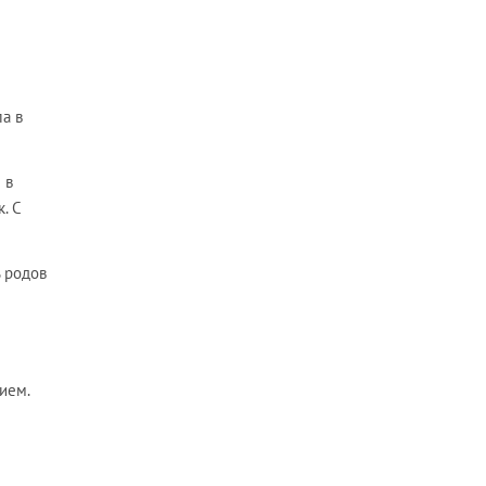
а в
 в
. С
ь родов
ием.