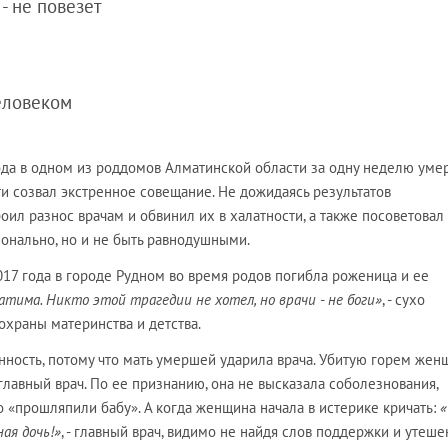
 - не повезет
человеком
ода в одном из роддомов Алматинской области за одну неделю уме
и созвал экстренное совещание. Не дожидаясь результатов
роил разнос врачам и обвинил их в халатности, а также посоветовал
онально, но и не быть равнодушными.
017 года в городе Рудном во время родов погибла роженица и ее
тима. Никто этой трагедии не хотел, но врачи - не боги»
, - сухо
охраны материнства и детства.
нность, потому что мать умершей ударила врача. Убитую горем жен
 главный врач. По ее признанию, она не высказала соболезнования,
то «прошляпили бабу». А когда женщина начала в истерике кричать:
ая дочь!»
, - главный врач, видимо не найдя слов поддержки и утеше