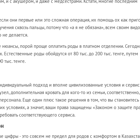
ом, и с акушером, и даже с медсестрами. Кстати, многие последним
если они первые или это сложная операция, их помощь ох как приго
учения сквозь пальцы, потому что «а я не обязана», всем своим вид
не делается­­­­.
 нюансы, порой проще оплатить роды в платном отделении. Сегодн
. Естественные роды обойдутся от 80 тыс. до 200 тыс. тенге, путем
0 тыс. тенге.
индивидуальный подход и вполне цивилизованные условия и сервис
узел, дополнительная кровать для кого-то из семьи, соответственно
персонала. Еще один плюс такое решения в том, что вы становитесь
х условиях, а значит, ваши права защищены «Законом о защите пр
требовать соответствующего сервиса.
он
 цифры - это совсем не предел для родов с комфортом в Казахста