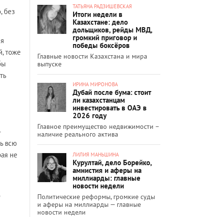
ТАТЬЯНА РАДЗИШЕВСКАЯ
, без
Итоги недели в
Казахстане: дело
дольщиков, рейды МВД,
громкий приговор и
ля
победы боксёров
й, тоже
Главные новости Казахстана и мира
бы
выпуске
ть
ИРИНА МИРОНОВА
Дубай после бума: стоит
ли казахстанцам
инвестировать в ОАЭ в
2026 году
Главное преимущество недвижимости –
-
наличие реального актива
ть всю
рая не
ЛИЛИЯ МАНЬШИНА
Курултай, дело Борейко,
амнистия и аферы на
миллиарды: главные
новости недели
о
Политические реформы, громкие суды
и аферы на миллиарды — главные
новости недели