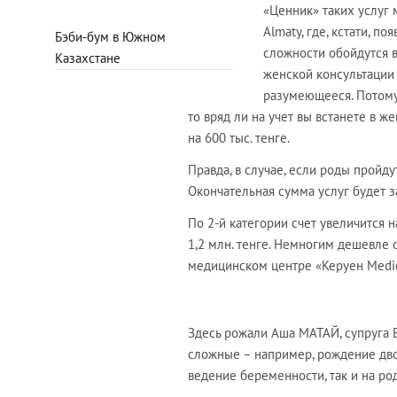
«Ценник» таких услуг м
Almaty, где, кстати, 
Бэби-бум в Южном
сложности обойдутся в
Казахстане
женской консультации 
разумеющееся. Потому 
то вряд ли на учет вы встанете в 
на 600 тыс. тенге.
Правда, в случае, если роды пройд
Окончательная сумма услуг будет з
По 2-й категории счет увеличится на
1,2 млн. тенге. Немногим дешевле 
медицинском центре «Керуен Medic
Здесь рожали Аша МАТАЙ, супруга Б
сложные – например, рождение двой
ведение беременности, так и на ро