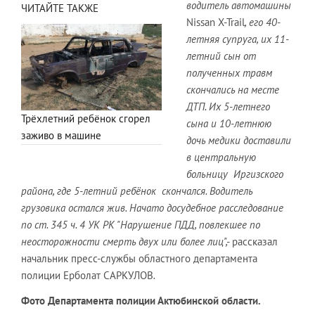
водитель автомашины
ЧИТАЙТЕ ТАКЖЕ
Nissan X-Trail
, его 40-
летняя супруга, их 11-
летний сын от
полученных травм
скончались на месте
ДТП. Их 5-летнего
Трёхлетний ребёнок сгорел
сына и 10-летнюю
заживо в машине
дочь медики доставили
в центральную
больницу Иргизского
района, где 5-летний ребёнок скончался. Водитель
грузовика остался жив. Начато досудебное расследование
по ст. 345 ч. 4 УК РК "Нарушение ПДД, повлекшее по
неосторожности смерть двух или более лиц",-
рассказал
начальник пресс-службы областного департамента
полиции Ерболат САРКУЛОВ
.
Фото Департамента полиции Актюбинской области.