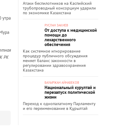
Атаки беспилотников на Каспийский
трубопроводный консорциум ударили
по экономике Казахстана
 утра
РУСЛАН ЗАКИЕВ
От доступа к медицинской
 Мура
помощи до
лекарственного
обеспечения
ертная
Как системное игнорирование
процедур публичного обсуждения
УК РК
меняет баланс законности в
регулировании здравоохранения
Казахстана
БАУЫРЖАН АЙНАБЕКОВ
Национальный курултай и
перезапуск политической
жизни
Переход к однопалатному Парламенту
и его переименование в Құрылтай