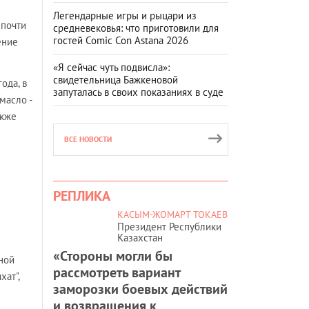
Легендарные игры и рыцари из
 почти
средневековья: что приготовили для
гостей Comic Con Astana 2026
ение
«Я сейчас чуть подвисла»:
свидетельница Бажкеновой
ода, в
запуталась в своих показаниях в суде
масло -
акже
ВСЕ НОВОСТИ
РЕПЛИКА
КАСЫМ-ЖОМАРТ ТОКАЕВ
Президент Республики
Казахстан
«Стороны могли бы
ной
рассмотреть вариант
хат",
заморозки боевых действий
и возвращения к