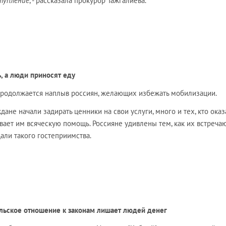
тупление
, - рассказала прокурор Тажгалиева.
, а люди приносят еду
продолжается наплыв россиян, желающих избежать мобилизации.
дане начали задирать ценники на свои услуги, много и тех, кто оказ
ает им всяческую помощь. Россияне удивлены тем, как их встречаю
дали такого гостеприимства.
ельское отношение к законам лишает людей денег