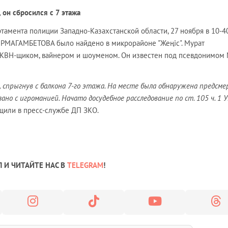
он сбросился с 7 этажа
амента полиции Западно-Казахстанской области, 27 ноября в 10-40
ИРМАГАМБЕТОВА было найдено в микрорайоне "Жеңіс". Мурат
 КВН-щиком, вайнером и шоуменом. Он известен под псевдонимом
, спрыгнув с балкона 7-го этажа. На месте была обнаружена предсм
ано с игроманией. Начато досудебное расследование по ст. 105 ч. 1 
щили в пресс-службе ДП ЗКО.
 И ЧИТАЙТЕ НАС В
TELEGRAM
!