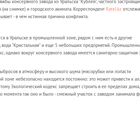
жбы консервного завода из Уральска "Кублей", частного застройщ
(на снимке) и городского акимата. Корреспондент
Ratel.kz
отслежи
ывает - в чем истинная причина конфликта.
ся в Уральске в промышленной зоне, рядом с ним есть и другие
", вода "Кристальная" и еще 5 небольших предприятий. Промышленн
с, однако вокруг консервного завода имеется санитарно-защитная 
выбросов в атмосферу и высокого шума (мясорубки или лопасти
ой зоне небезопасно находится постоянно: это может привести к ал
тому Экологический кодекс запрещает строить в ее пределах дома,
о момента так оно и было - смежный участок с заводом занимала 
.