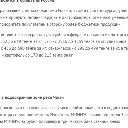
возится в область из России
граничащей с пятью областями России, в связи с ростом курса рубля
овные продукты питания. Крупные дистрибьютеры отмечают уменьш
приоритета покупателей в сторону более бюджетной продукции.
стики, с начала роста курса рубля в феврале по конец июня этого г
52 до 639 тенге за кг; сыр - с 2816 до 3565 тенге за кг; сливочное 
 с 486 до 580 тенге за кг; сахар-песок - с 295 до 499 тенге за кг, а т
и картофель со 170 до 215 тенге за кг.
 в водоохранной зоне реки Чаган
, нисколько не сомневаясь, осваивать пойменные леса в водоохран
 этот раз предприниматель Мунайтпас МИНИУС - владелец отеля "Сая
ары МИНИУС вырубил площадку в три гектара близ станции юных