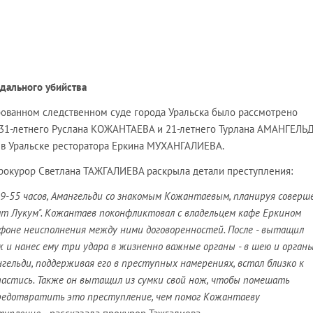
дального убийства
зированном следственном суде города Уральска было рассмотрено
 31-летнего Руслана КОЖАНТАЕВА и 21-летнего Турлана АМАНГЕЛЬД
 в Уральске ресторатора Еркина МУХАНГАЛИЕВА.
 прокурор Светлана ТАЖГАЛИЕВА раскрыла детали преступления:
 19-55 часов, Амангельди со знакомым Кожантаевым, планируя соверш
ат Лукум". Кожантаев поконфликтовал с владельцем кафе Еркином
 фоне неисполнения между ними договоренностей. После - вытащил
ж и нанес ему три удара в жизненно важные органы - в шею и орган
нгельди, поддерживая его в преступных намерениях, встал близко к
пастись. Также он вытащил из сумки свой нож, чтобы помешать
редотвратить это преступление, чем помог Кожантаеву