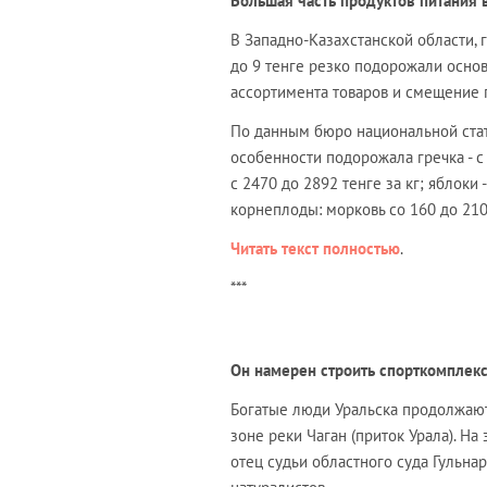
Большая часть продуктов питания в
В Западно-Казахстанской области, 
до 9 тенге резко подорожали осн
ассортимента товаров и смещение 
По данным бюро национальной стати
особенности подорожала гречка - с 5
с 2470 до 2892 тенге за кг; яблоки -
корнеплоды: морковь со 160 до 210 
Читать текст полностью
.
***
Он намерен строить спорткомплекс
Богатые люди Уральска продолжают
зоне реки Чаган (приток Урала). На
отец судьи областного суда Гульн