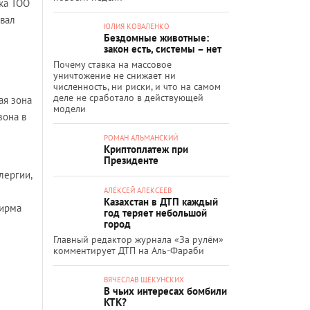
ика ТОО
вал
ЮЛИЯ КОВАЛЕНКО
Бездомные животные:
закон есть, системы – нет
Почему ставка на массовое
уничтожение не снижает ни
численность, ни риски, и что на самом
деле не сработало в действующей
ая зона
модели
зона в
РОМАН АЛЬМАНСКИЙ
Криптоплатеж при
Президенте
лергии,
АЛЕКСЕЙ АЛЕКСЕЕВ
Казахстан в ДТП каждый
фирма
год теряет небольшой
город
Главный редактор журнала «За рулём»
комментирует ДТП на Аль-Фараби
ВЯЧЕСЛАВ ЩЕКУНСКИХ
В чьих интересах бомбили
КТК?