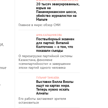
20 тысяч эвакуированных,
взрыв на
Панамериканском шоссе,
убийство журналистки на
Мальте
Главное в мире: обзор СМИ
АННА КАЛАШНИКОВА
Поствыборный экзамен
для партий: Виталий
И,
Колточник — о том, что
показали съезды
О перезагрузке партийной системы
Казахстана, феномене
«семипартийности» и завершении
ение
эпохи партий одного человека
ГУЛЬНАР ТАНКАЕВА
Выставки Билла Виолы
ы
ищут на картах мира.
Теперь нужно искать
Алматы
Его работы заставляют зрителя
остановиться