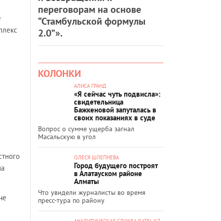
переговорам на основе
е
“Стамбульской формулы
плекс
2.0”».
КОЛОНКИ
АЛИСА ГРАНД
«Я сейчас чуть подвисла»:
свидетельница
Бажкеновой запуталась в
своих показаниях в суде
Вопрос о сумме ущерба загнал
Масальскую в угол
стного
ОЛЕСЯ ШЛЕПНЕВА
Город будущего построят
на
в Алатауском районе
Алматы
Что увидели журналисты во время
че
пресс-тура по району
АНАЛИТИЧЕСКАЯ СЛУЖБА RATEL.KZ