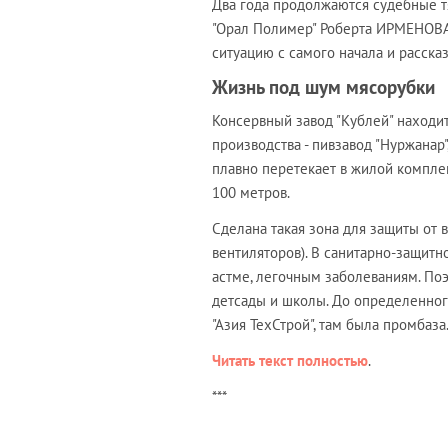
Два года продолжаются судебные тя
"Орал Полимер" Роберта ИРМЕНОВА 
ситуацию с самого начала и рассказ
Жизнь под шум мясорубки
Консервный завод "Кублей" находит
производства - пивзавод "Нуржанар
плавно перетекает в жилой комплек
100 метров.
Сделана такая зона для защиты от 
вентиляторов). В санитарно-защитн
астме, легочным заболеваниям. Поэ
детсады и школы. До определенног
"Азия ТехСтрой", там была промбаза
Читать текст полностью
.
***