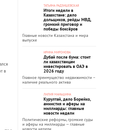
ТАТЬЯНА РАДЗИШЕВСКАЯ
Итоги недели в
Казахстане: дело
дольщиков, рейды МВД,
громкий приговор и
победы боксёров
Главные новости Казахстана и мира
выпуске
ИРИНА МИРОНОВА
Дубай после бума: стоит
ли казахстанцам
ался
инвестировать в ОАЭ в
т в
2026 году
Главное преимущество недвижимости –
наличие реального актива
ЛИЛИЯ МАНЬШИНА
Курултай, дело Борейко,
амнистия и аферы на
миллиарды: главные
новости недели
Политические реформы, громкие суды
и аферы на миллиарды — главные
новости недели