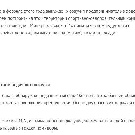
 в феврале этого года вынуждено озвучил предприниматель в ход
ерен построить на этой территории спортивно-оздоровительный ком
 действий г-дин Миниус заявил, что "заниматься в нём будут дети с
 вырубит деревья, "вызывающие аллергию", а взамен посадит
жители дачного посёлка
гельды обнаружили в дачном массиве "Коктем", что за башней обла
от места совершения преступления. Около двух часов их держали 
о массива М.А., ее мама-пенсионерка увидела молодых людей на да
ь нарвать с грядки помидоры.