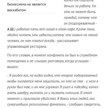
хотел им платить
бизнесмена не является
деньги за работу. Но
ваххабитом
это не может быть
правдой, потому что
он
(подозреваемый -
А.Ш.
)
работал пять лет назад в этом кафе. Кроме того,
обидно читать эти гадости,потому что хозяин не такой
человек, он нам платил всегда,
- рассказывает
управляющий ресторана.
По его словам, в момент конфликта он был в служебном
помещении и не слышал разговора, когда услышал -
вышел.
- Я увидел все, на видео видно, что второй подозреваемый
якобы пытается меня защитить, но это не так - у него в
руках был нож, и он мне угрожал. Я ушел в подсобку, хотел
взять швабру, выгнать их и вызвать полицию. В этот
момент и произошло убийство. Я боюсь этих людей, они
сумасшедшие религиозные фанатики,
- сообщил свидетель.