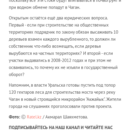
поскольку все эти стоки будут впитываться в почвогрунт и
при водном обмене попадут в Чаган.
Открытым остаётся ещё два юридических вопроса.
Первый - если при строительстве на общественных
территориях подрядчик по закону обязан высаживать 10
деревьев взамен каждого вырубленного, то должен ли
собственник что-либо возмещать, если деревья
вырубаются на частных территориях? И второй - если
участки выдавались в 2008-2012 годах и при этом не
осваивались, то почему их не изъяли в государственный
оборот?
Напомним, в власти Уральска готовы пустить под топор
120 гектаров леса для строительства моста через реку
Чаган в новый строящийся микрорайон "Акжайык". Жители
города на слушаниях проголосовали против проекта.
Фото:
Ⓒ
Ratel.kz
/ Акмарал Шаяхметова.
ПОДПИСЫВАЙТЕСЬ НА НАШ КАНАЛ И ЧИТАЙТЕ НАС