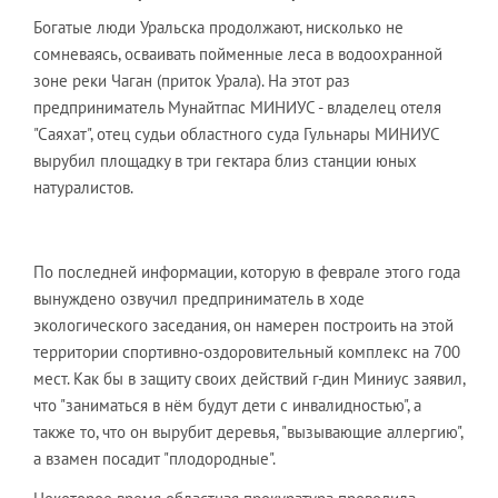
Богатые люди Уральска продолжают, нисколько не
сомневаясь, осваивать пойменные леса в водоохранной
зоне реки Чаган (приток Урала). На этот раз
предприниматель Мунайтпас МИНИУС - владелец отеля
"Саяхат", отец судьи областного суда Гульнары МИНИУС
вырубил площадку в три гектара близ станции юных
натуралистов.
По последней информации, которую в феврале этого года
вынуждено озвучил предприниматель в ходе
экологического заседания, он намерен построить на этой
территории спортивно-оздоровительный комплекс на 700
мест. Как бы в защиту своих действий г-дин Миниус заявил,
что "заниматься в нём будут дети с инвалидностью", а
также то, что он вырубит деревья, "вызывающие аллергию",
а взамен посадит "плодородные".